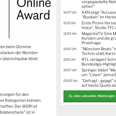
vorgegaukelte Natü
sehen"
AXN zeigt "Accused
14:27 Uhr
"Bookish" im Herbs
Erste Promi-Versi
12:21 Uhr
Voice", Studio TF1
MagentaTV: Eine Mi
12:03 Uhr
Kunden und die gr
Preisfrage
orien beim Grimme
"München Beats" i
11:05 Uhr
Erstarken der Rechten
Techno statt Karto
r überschaubar blieb.
RTL verlagert Schn
11:01 Uhr
Bundesliga-Highlig
Springer bildet "
10:07 Uhr
um "Löwin" Janna 
"Gefragt - gejagt" 
09:25 Uhr
auf beste Quote de
ierungen für den
Zu allen aktuellen Meldungen
ier Kategorien können
 hoffen. Der WDR ist
idatencheck" ist in