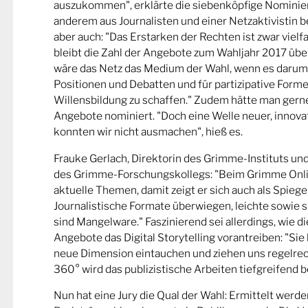
auszukommen", erklärte die siebenköpfige Nominier
anderem aus Journalisten und einer Netzaktivistin be
aber auch: "Das Erstarken der Rechten ist zwar viel
bleibt die Zahl der Angebote zum Wahljahr 2017 übe
wäre das Netz das Medium der Wahl, wenn es darum
Positionen und Debatten und für partizipative Forme
Willensbildung zu schaffen." Zudem hätte man gern
Angebote nominiert. "Doch eine Welle neuer, innova
konnten wir nicht ausmachen", hieß es.
Frauke Gerlach, Direktorin des Grimme-Instituts un
des Grimme-Forschungskollegs: "Beim Grimme Onl
aktuelle Themen, damit zeigt er sich auch als Spiege
Journalistische Formate überwiegen, leichte sowie s
sind Mangelware." Faszinierend sei allerdings, wie d
Angebote das Digital Storytelling vorantreiben: "Sie 
neue Dimension eintauchen und ziehen uns regelrech
360° wird das publizistische Arbeiten tiefgreifend b
Nun hat eine Jury die Qual der Wahl: Ermittelt werde