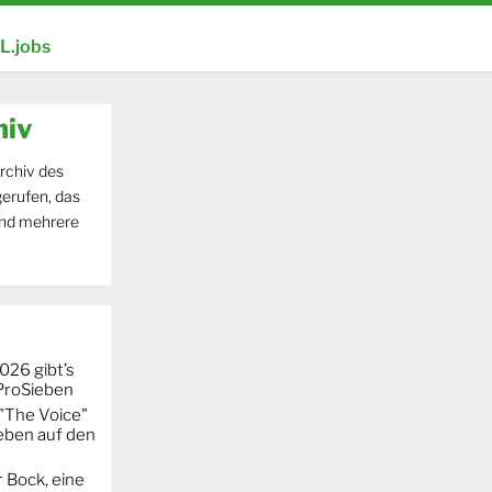
.jobs
hiv
rchiv des
erufen, das
und mehrere
026 gibt’s
 ProSieben
"The Voice"
eben auf den
 Bock, eine