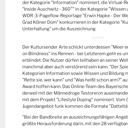
der Kategorie "Information" nominiert, die Virtual-
"Inside Auschwitz - 360°" in der Kategorie "Wissen 
WDR-3-Pageflow-Reportage "Erwin Hapke - Der Wel
Grad Kölner Dom" konkurrieren in der Kategorie "Ku
Unterhaltung" um die Auszeichnung.
Der Kultursender Arte schickt unterdessen "Meer 
on Blindness" ins Rennen - bei Letzterem geht es u
erblindet. Die Nutzer dürfen teilhaben an seiner Wel
manchmal aber auch verstörend sein kann. "Der Spie
Kategorien Information sowie Wissen und Bildung m
"Rette sie, wer kann" und "Was heißt schon arm?" a
Award hoffen kann. Das Online-Team des Bayerische
derweil mit der Männedroge Testoreron auseinande
mit dem Projekt "Lifestyle Doping" nominiert. Vom ö
Jugendangebot funk kommen die Formate "Datteltät
"Bei der Bandbreite an auszeichnungsfähigen Ange
größte Herausforderung darin, mit den 28 verfügbare