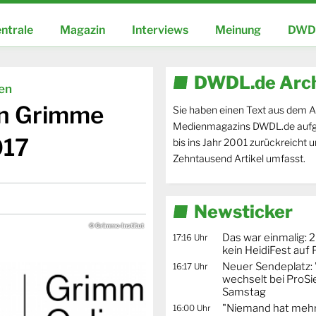
ntrale
Magazin
Interviews
Meinung
DWDL
DWDL.de Arc
ien
en Grimme
Sie haben einen Text aus dem A
Medienmagazins DWDL.de aufg
017
bis ins Jahr 2001 zurückreicht 
Zehntausend Artikel umfasst.
Newsticker
© Grimme-Institut
Das war einmalig: 2
17:16 Uhr
kein HeidiFest auf
Neuer Sendeplatz: 
16:17 Uhr
wechselt bei ProSi
Samstag
"Niemand hat mehr
16:00 Uhr