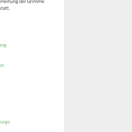
Verleihung der Grimme
tatt.
ung
on
burgo