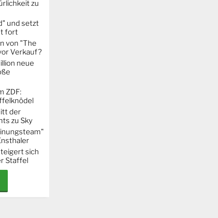
rlichkeit zu
" und setzt
t fort
on von "The
 vor Verkauf?
llion neue
oße
m ZDF:
ffelknödel
itt der
hts zu Sky
Meinungsteam"
Ensthaler
steigert sich
r Staffel