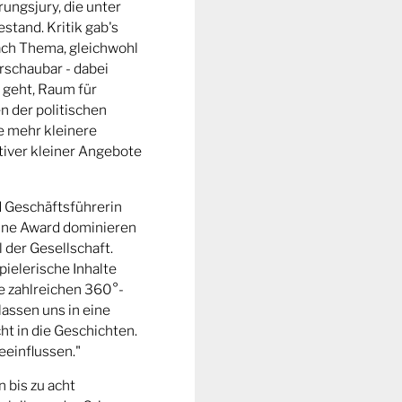
ungsjury, die unter
stand. Kritik gab's
fach Thema, gleichwohl
rschaubar - dabei
 geht, Raum für
n der politischen
e mehr kleinere
tiver kleiner Angebote
d Geschäftsführerin
ine Award dominieren
l der Gesellschaft.
pielerische Inhalte
ie zahlreichen 360°-
lassen uns in eine
t in die Geschichten.
eeinflussen."
n bis zu acht