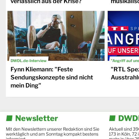
verlässlich aus der Krise?
musikalis
© Netflix / Brian Jakubowski
DWDL.de-Interview
"Angriff auf un
Fynn Kliemann: "Feste
"RTL Spez
Sendungskonzepte sind nicht
Ausstrahl
mein Ding"
Newsletter
DWDL
Mit den Newslettern unserer Redaktion sind Sie
Aktuell sind 39
werktäglich und am Sonntag kompakt bestens
173 in Köln, 72