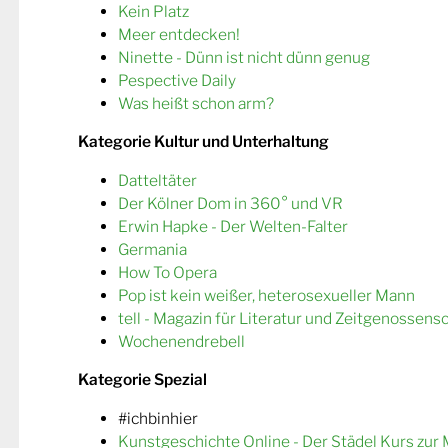
Kein Platz
Meer entdecken!
Ninette - Dünn ist nicht dünn genug
Pespective Daily
Was heißt schon arm?
Kategorie Kultur und Unterhaltung
Datteltäter
Der Kölner Dom in 360° und VR
Erwin Hapke - Der Welten-Falter
Germania
How To Opera
Pop ist kein weißer, heterosexueller Mann
tell - Magazin für Literatur und Zeitgenossens
Wochenendrebell
Kategorie Spezial
#ichbinhier
Kunstgeschichte Online - Der Städel Kurs zur