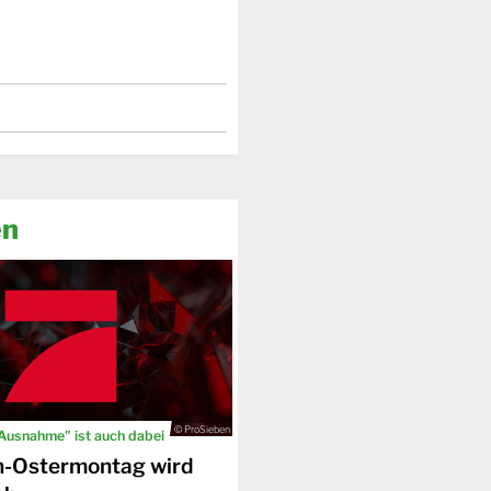
en
© ProSieben
 Ausnahme" ist auch dabei
n-Ostermontag wird