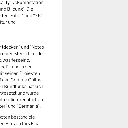
Reality-Dokumentation
und Bildung". Die
ten-Falter" und "360
ltur und
entdecken" und "Notes
m einen Menschen, der
t, was fesselnd,
gel" kann in den
it seinen Projekten
uf den Grimme Online
n Rundfunks hat sich
rgesetzt und wurde
ffentlich-rechtlichen
er" und "Germania".
boten bestand die
n Plätzen fürs Finale