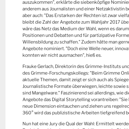
auszukommen", erklärte die siebenköpfige Nominier
anderem aus Journalisten und einer Netzaktivistin be
aber auch: "Das Erstarken der Rechten ist zwar viel
bleibt die Zahl der Angebote zum Wahljahr 2017 übe
wäre das Netz das Medium der Wahl, wenn es darum
Positionen und Debatten und für partizipative Forme
Willensbildung zu schaffen." Zudem hätte man gern
Angebote nominiert. "Doch eine Welle neuer, innova
konnten wir nicht ausmachen", hieß es.
Frauke Gerlach, Direktorin des Grimme-Instituts un
des Grimme-Forschungskollegs: "Beim Grimme Onl
aktuelle Themen, damit zeigt er sich auch als Spiege
Journalistische Formate überwiegen, leichte sowie s
sind Mangelware." Faszinierend sei allerdings, wie d
Angebote das Digital Storytelling vorantreiben: "Sie 
neue Dimension eintauchen und ziehen uns regelrech
360° wird das publizistische Arbeiten tiefgreifend b
Nun hat eine Jury die Qual der Wahl: Ermittelt werde