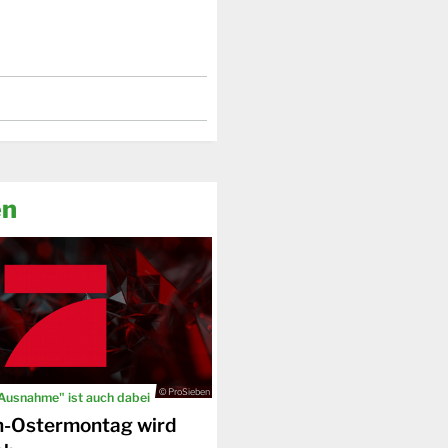
en
© ProSieben
 Ausnahme" ist auch dabei
n-Ostermontag wird