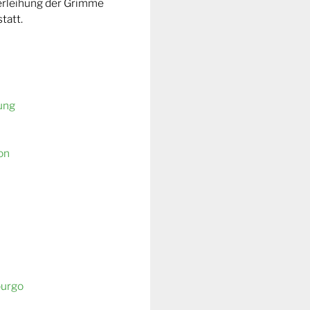
Verleihung der Grimme
tatt.
ung
on
burgo