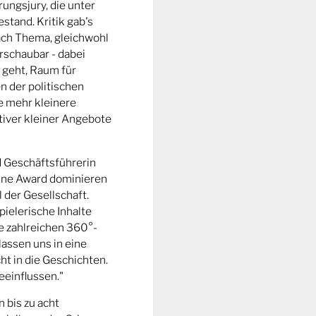
ungsjury, die unter
stand. Kritik gab's
fach Thema, gleichwohl
rschaubar - dabei
 geht, Raum für
n der politischen
e mehr kleinere
tiver kleiner Angebote
d Geschäftsführerin
ine Award dominieren
l der Gesellschaft.
pielerische Inhalte
ie zahlreichen 360°-
lassen uns in eine
t in die Geschichten.
eeinflussen."
n bis zu acht