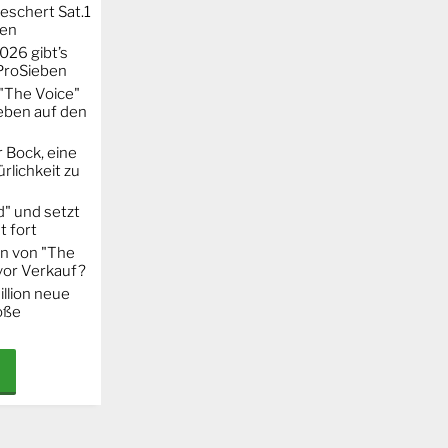
eschert Sat.1
ten
026 gibt’s
 ProSieben
"The Voice"
eben auf den
 Bock, eine
rlichkeit zu
" und setzt
t fort
on von "The
 vor Verkauf?
llion neue
oße