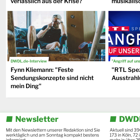
verlässlich aus der Krise?
musikalis
© Netflix / Brian Jakubowski
DWDL.de-Interview
"Angriff auf un
Fynn Kliemann: "Feste
"RTL Spez
Sendungskonzepte sind nicht
Ausstrahl
mein Ding"
Newsletter
DWDL
Mit den Newslettern unserer Redaktion sind Sie
Aktuell sind 39
werktäglich und am Sonntag kompakt bestens
173 in Köln, 72