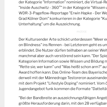
der Kategorie "Information" nominiert, die Virtual-
"Inside Auschwitz - 360°" in der Kategorie "Wissen 
WDR-3-Pageflow-Reportage "Erwin Hapke - Der Wel
Grad Kölner Dom" konkurrieren in der Kategorie "Ku
Unterhaltung" um die Auszeichnung.
Der Kultursender Arte schickt unterdessen "Meer 
on Blindness" ins Rennen - bei Letzterem geht es u
erblindet. Die Nutzer dürfen teilhaben an seiner Wel
manchmal aber auch verstörend sein kann. "Der Spie
Kategorien Information sowie Wissen und Bildung m
"Rette sie, wer kann" und "Was heißt schon arm?" a
Award hoffen kann. Das Online-Team des Bayerische
derweil mit der Männedroge Testoreron auseinande
mit dem Projekt "Lifestyle Doping" nominiert. Vom ö
Jugendangebot funk kommen die Formate "Datteltät
"Bei der Bandbreite an auszeichnungsfähigen Ange
größte Herausforderung darin, mit den 28 verfügbare