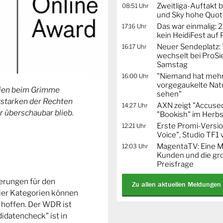
Zweitliga-Auftakt b
08:51 Uhr
und Sky hohe Quo
Das war einmalig: 2
17:16 Uhr
kein HeidiFest auf
Neuer Sendeplatz: 
16:17 Uhr
wechselt bei ProSi
Samstag
"Niemand hat mehr
16:00 Uhr
vorgegaukelte Natü
orien beim Grimme
sehen"
Erstarken der Rechten
AXN zeigt "Accused
14:27 Uhr
r überschaubar blieb.
"Bookish" im Herbs
Erste Promi-Versi
12:21 Uhr
Voice", Studio TF1
MagentaTV: Eine Mi
12:03 Uhr
Kunden und die gr
Preisfrage
ierungen für den
Zu allen aktuellen Meldungen
ier Kategorien können
 hoffen. Der WDR ist
idatencheck" ist in