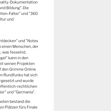
Reality-Dokumentation
und Bildung". Die
ten-Falter" und "360
ltur und
entdecken" und "Notes
m einen Menschen, der
t, was fesselnd,
gel" kann in den
it seinen Projekten
uf den Grimme Online
n Rundfunks hat sich
rgesetzt und wurde
ffentlich-rechtlichen
er" und "Germania".
boten bestand die
n Plätzen fürs Finale