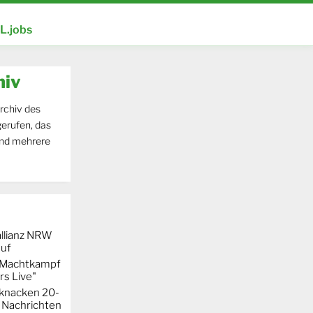
.jobs
hiv
rchiv des
erufen, das
und mehrere
llianz NRW
auf
r Machtkampf
s Live"
knacken 20-
 Nachrichten