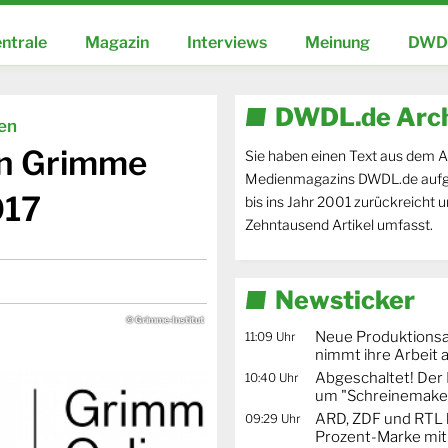
ntrale
Magazin
Interviews
Meinung
DWDL
DWDL.de Arc
ien
en Grimme
Sie haben einen Text aus dem A
Medienmagazins DWDL.de aufg
017
bis ins Jahr 2001 zurückreicht 
Zehntausend Artikel umfasst.
Newsticker
© Grimme-Institut
Neue Produktionsa
11:09 Uhr
nimmt ihre Arbeit 
Abgeschaltet! De
10:40 Uhr
um "Schreinemaker
ARD, ZDF und RTL 
09:29 Uhr
Prozent-Marke mit