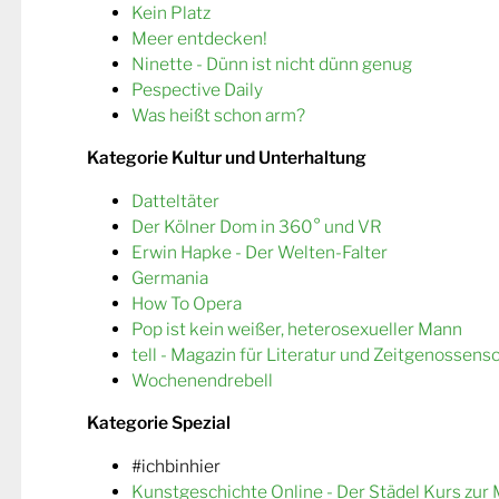
Kein Platz
Meer entdecken!
Ninette - Dünn ist nicht dünn genug
Pespective Daily
Was heißt schon arm?
Kategorie Kultur und Unterhaltung
Datteltäter
Der Kölner Dom in 360° und VR
Erwin Hapke - Der Welten-Falter
Germania
How To Opera
Pop ist kein weißer, heterosexueller Mann
tell - Magazin für Literatur und Zeitgenossens
Wochenendrebell
Kategorie Spezial
#ichbinhier
Kunstgeschichte Online - Der Städel Kurs zur