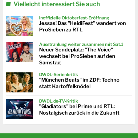
Vielleicht interessiert Sie auch
Inoffizielle Oktoberfest-Eröffnung
Jessas! Das "HeidiFest" wandert von
ProSieben zu RTL
Ausstrahlung weiter zusammen mit Sat.1
Neuer Sendeplatz: "The Voice"
wechselt bei ProSieben auf den
Samstag
DWDL-Serienkritik
"München Beats" im ZDF: Techno
statt Kartoffelknödel
DWDL.de-TV-Kritik
"Gladiators" bei Prime und RTL:
Nostalgisch zurück in die Zukunft