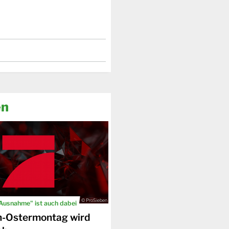
en
© ProSieben
 Ausnahme" ist auch dabei
n-Ostermontag wird