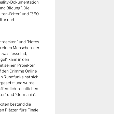
Reality-Dokumentation
und Bildung". Die
ten-Falter" und "360
ltur und
entdecken" und "Notes
m einen Menschen, der
t, was fesselnd,
gel" kann in den
it seinen Projekten
uf den Grimme Online
n Rundfunks hat sich
rgesetzt und wurde
ffentlich-rechtlichen
er" und "Germania".
boten bestand die
n Plätzen fürs Finale