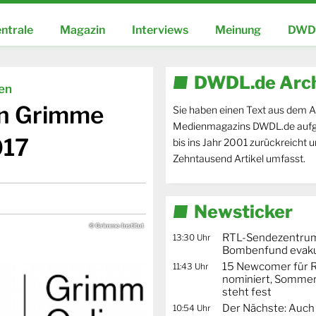
ntrale
Magazin
Interviews
Meinung
DWDL
DWDL.de Arc
ien
en Grimme
Sie haben einen Text aus dem A
Medienmagazins DWDL.de aufg
017
bis ins Jahr 2001 zurückreicht 
Zehntausend Artikel umfasst.
Newsticker
© Grimme-Institut
RTL-Sendezentru
13:30 Uhr
Bombenfund evaku
15 Newcomer für R
11:43 Uhr
nominiert, Sommer
steht fest
Der Nächste: Auch
10:54 Uhr