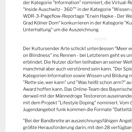
der Kategorie "Information" nominiert, die Virtual-
"Inside Auschwitz - 360°" in der Kategorie "Wissen 
WDR-3-Pageflow-Reportage "Erwin Hapke - Der Wel
Grad Kölner Dom" konkurrieren in der Kategorie "Ku
Unterhaltung" um die Auszeichnung.
Der Kultursender Arte schickt unterdessen "Meer 
on Blindness" ins Rennen - bei Letzterem geht es u
erblindet. Die Nutzer dürfen teilhaben an seiner Wel
manchmal aber auch verstörend sein kann. "Der Spie
Kategorien Information sowie Wissen und Bildung m
"Rette sie, wer kann" und "Was heißt schon arm?" a
Award hoffen kann. Das Online-Team des Bayerische
derweil mit der Männedroge Testoreron auseinande
mit dem Projekt "Lifestyle Doping" nominiert. Vom ö
Jugendangebot funk kommen die Formate "Datteltät
"Bei der Bandbreite an auszeichnungsfähigen Ange
größte Herausforderung darin, mit den 28 verfügbare