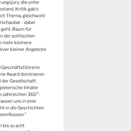
ungsjury, die unter
stand. Kritik gab's
fach Thema, gleichwohl
rschaubar - dabei
 geht, Raum für
n der politischen
e mehr kleinere
tiver kleiner Angebote
d Geschäftsführerin
ine Award dominieren
l der Gesellschaft.
pielerische Inhalte
ie zahlreichen 360°-
lassen uns in eine
t in die Geschichten.
eeinflussen."
n bis zu acht