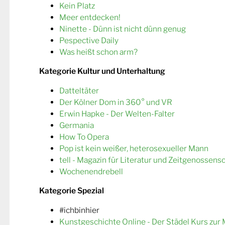
Kein Platz
Meer entdecken!
Ninette - Dünn ist nicht dünn genug
Pespective Daily
Was heißt schon arm?
Kategorie Kultur und Unterhaltung
Datteltäter
Der Kölner Dom in 360° und VR
Erwin Hapke - Der Welten-Falter
Germania
How To Opera
Pop ist kein weißer, heterosexueller Mann
tell - Magazin für Literatur und Zeitgenossens
Wochenendrebell
Kategorie Spezial
#ichbinhier
Kunstgeschichte Online - Der Städel Kurs zur