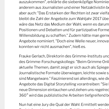
auszukommen", erklärte die siebenköpfige Nominier
anderem aus Journalisten und einer Netzaktivistin be
aber auch: "Das Erstarken der Rechten ist zwar viel
bleibt die Zahl der Angebote zum Wahljahr 2017 übe
wäre das Netz das Medium der Wahl, wenn es darum
Positionen und Debatten und für partizipative Forme
Willensbildung zu schaffen." Zudem hätte man gern
Angebote nominiert. "Doch eine Welle neuer, innova
konnten wir nicht ausmachen", hieß es.
Frauke Gerlach, Direktorin des Grimme-Instituts un
des Grimme-Forschungskollegs: "Beim Grimme Onl
aktuelle Themen, damit zeigt er sich auch als Spiege
Journalistische Formate überwiegen, leichte sowie s
sind Mangelware." Faszinierend sei allerdings, wie d
Angebote das Digital Storytelling vorantreiben: "Sie 
neue Dimension eintauchen und ziehen uns regelrech
360° wird das publizistische Arbeiten tiefgreifend b
Nun hat eine Jury die Qual der Wahl: Ermittelt werde