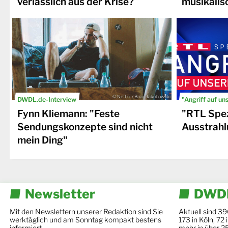
verlässlich aus der Krise?
musikalis
© Netflix / Brian Jakubowski
DWDL.de-Interview
"Angriff auf un
Fynn Kliemann: "Feste
"RTL Spez
Sendungskonzepte sind nicht
Ausstrahl
mein Ding"
Newsletter
DWDL
Mit den Newslettern unserer Redaktion sind Sie
Aktuell sind 39
werktäglich und am Sonntag kompakt bestens
173 in Köln, 72