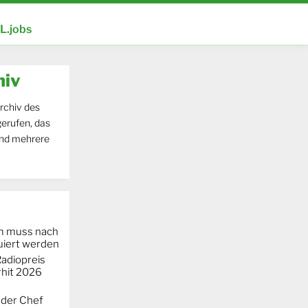
.jobs
hiv
rchiv des
erufen, das
und mehrere
m muss nach
iert werden
adiopreis
hit 2026
 der Chef