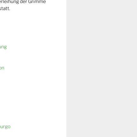
Verleihung der Grimme
tatt.
ung
on
burgo