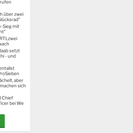
erufen
h über zwei
Glücksrad"
-Sieg mit
ht"
t RTLzwei
hwach
Raab setzt
hi - und
entalist
ProSieben
chelt, aber
machen sich
 Chief
icer bei We