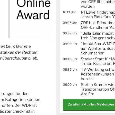
von ORF III ist abb
worden
RTLzwei findet nac
10:13 Uhr
Jahren Platz fürs "
ZDF holt Primetime
09:27 Uhr
ORF-Landkrimi "Ac
"Bella Italia" mach
09:09 Uhr
froh, Vox ganz sc
"Jetski-Star-WM": 
09:00 Uhr
orien beim Grimme
auf Wontorra, Busc
Erstarken der Rechten
Schumacher
r überschaubar blieb.
Starker Start für M
08:45 Uhr
Timon Krause bei 
TV-Werbung schwä
08:35 Uhr
Kostensenkungen 
bezahlt
Stefan Kramer wird
06:00 Uhr
Transformation Off
ierungen für den
Are Era
ier Kategorien können
Zu allen aktuellen Meldungen
 hoffen. Der WDR ist
idatencheck" ist in