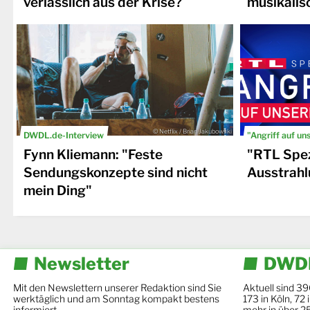
verlässlich aus der Krise?
musikalis
© Netflix / Brian Jakubowski
DWDL.de-Interview
"Angriff auf un
Fynn Kliemann: "Feste
"RTL Spez
Sendungskonzepte sind nicht
Ausstrahl
mein Ding"
Newsletter
DWDL
Mit den Newslettern unserer Redaktion sind Sie
Aktuell sind 39
werktäglich und am Sonntag kompakt bestens
173 in Köln, 72