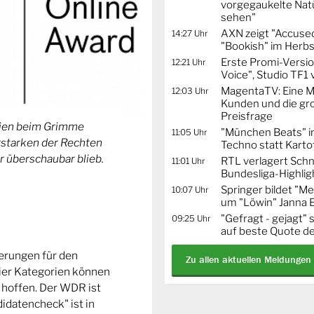
vorgegaukelte Natü
sehen"
AXN zeigt "Accused
14:27 Uhr
"Bookish" im Herbs
Erste Promi-Versi
12:21 Uhr
Voice", Studio TF1
MagentaTV: Eine Mi
12:03 Uhr
Kunden und die gr
Preisfrage
orien beim Grimme
"München Beats" i
11:05 Uhr
Erstarken der Rechten
Techno statt Karto
r überschaubar blieb.
RTL verlagert Schn
11:01 Uhr
Bundesliga-Highlig
Springer bildet "
10:07 Uhr
um "Löwin" Janna 
"Gefragt - gejagt" 
09:25 Uhr
auf beste Quote de
ierungen für den
Zu allen aktuellen Meldungen
ier Kategorien können
 hoffen. Der WDR ist
idatencheck" ist in