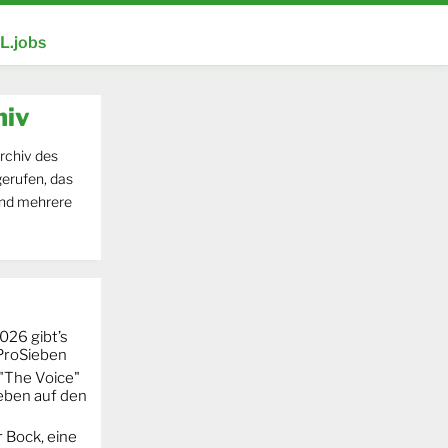
.jobs
hiv
rchiv des
erufen, das
und mehrere
026 gibt’s
 ProSieben
"The Voice"
eben auf den
 Bock, eine