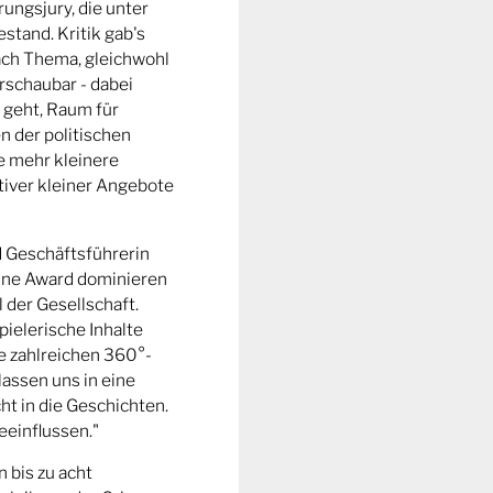
ungsjury, die unter
stand. Kritik gab's
fach Thema, gleichwohl
rschaubar - dabei
 geht, Raum für
n der politischen
e mehr kleinere
tiver kleiner Angebote
d Geschäftsführerin
ine Award dominieren
l der Gesellschaft.
pielerische Inhalte
ie zahlreichen 360°-
lassen uns in eine
t in die Geschichten.
eeinflussen."
n bis zu acht