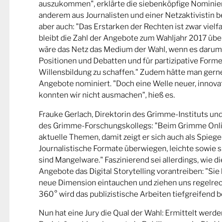
auszukommen", erklärte die siebenköpfige Nominier
anderem aus Journalisten und einer Netzaktivistin be
aber auch: "Das Erstarken der Rechten ist zwar viel
bleibt die Zahl der Angebote zum Wahljahr 2017 übe
wäre das Netz das Medium der Wahl, wenn es darum
Positionen und Debatten und für partizipative Forme
Willensbildung zu schaffen." Zudem hätte man gern
Angebote nominiert. "Doch eine Welle neuer, innova
konnten wir nicht ausmachen", hieß es.
Frauke Gerlach, Direktorin des Grimme-Instituts un
des Grimme-Forschungskollegs: "Beim Grimme Onl
aktuelle Themen, damit zeigt er sich auch als Spiege
Journalistische Formate überwiegen, leichte sowie s
sind Mangelware." Faszinierend sei allerdings, wie d
Angebote das Digital Storytelling vorantreiben: "Sie 
neue Dimension eintauchen und ziehen uns regelrech
360° wird das publizistische Arbeiten tiefgreifend b
Nun hat eine Jury die Qual der Wahl: Ermittelt werde