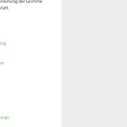
Verleihung der Grimme
tatt.
ung
on
burgo