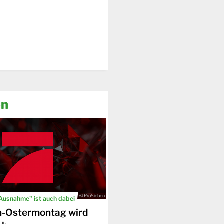
en
© ProSieben
 Ausnahme" ist auch dabei
n-Ostermontag wird