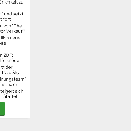
rlichkeit zu
" und setzt
t fort
on von "The
 vor Verkauf?
llion neue
oße
m ZDF:
ffelknödel
itt der
hts zu Sky
Meinungsteam"
Ensthaler
steigert sich
r Staffel