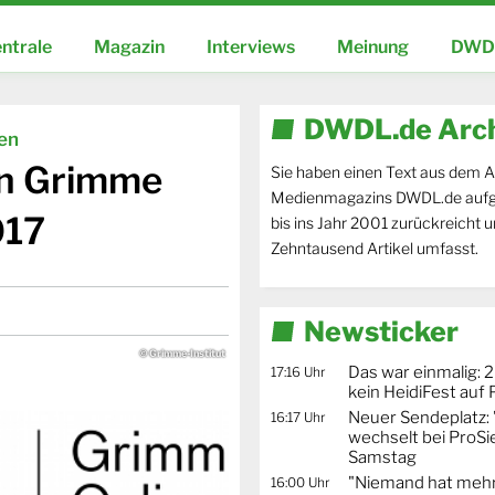
ntrale
Magazin
Interviews
Meinung
DWDL
DWDL.de Arc
ien
en Grimme
Sie haben einen Text aus dem A
Medienmagazins DWDL.de aufg
017
bis ins Jahr 2001 zurückreicht 
Zehntausend Artikel umfasst.
Newsticker
© Grimme-Institut
Das war einmalig: 2
17:16 Uhr
kein HeidiFest auf
Neuer Sendeplatz: 
16:17 Uhr
wechselt bei ProSi
Samstag
"Niemand hat mehr
16:00 Uhr