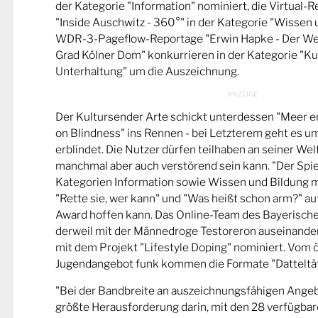
der Kategorie "Information" nominiert, die Virtual-
"Inside Auschwitz - 360°" in der Kategorie "Wissen 
WDR-3-Pageflow-Reportage "Erwin Hapke - Der Wel
Grad Kölner Dom" konkurrieren in der Kategorie "Ku
Unterhaltung" um die Auszeichnung.
Der Kultursender Arte schickt unterdessen "Meer 
on Blindness" ins Rennen - bei Letzterem geht es u
erblindet. Die Nutzer dürfen teilhaben an seiner Wel
manchmal aber auch verstörend sein kann. "Der Spie
Kategorien Information sowie Wissen und Bildung m
"Rette sie, wer kann" und "Was heißt schon arm?" a
Award hoffen kann. Das Online-Team des Bayerische
derweil mit der Männedroge Testoreron auseinande
mit dem Projekt "Lifestyle Doping" nominiert. Vom ö
Jugendangebot funk kommen die Formate "Datteltät
"Bei der Bandbreite an auszeichnungsfähigen Ange
größte Herausforderung darin, mit den 28 verfügbare