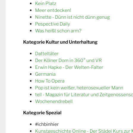
Kein Platz
Meer entdecken!
Ninette - Dünn ist nicht dünn genug
Pespective Daily
Was heißt schon arm?
Kategorie Kultur und Unterhaltung
Datteltäter
Der Kölner Dom in 360° und VR
Erwin Hapke - Der Welten-Falter
Germania
How To Opera
Pop ist kein weißer, heterosexueller Mann
tell - Magazin für Literatur und Zeitgenossens
Wochenendrebell
Kategorie Spezial
#ichbinhier
Kunstgeschichte Online - Der Städel Kurs zur