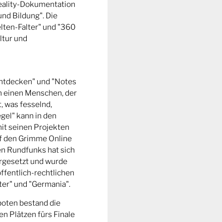
Reality-Dokumentation
und Bildung". Die
ten-Falter" und "360
ltur und
entdecken" und "Notes
m einen Menschen, der
t, was fesselnd,
gel" kann in den
it seinen Projekten
uf den Grimme Online
n Rundfunks hat sich
rgesetzt und wurde
ffentlich-rechtlichen
er" und "Germania".
boten bestand die
n Plätzen fürs Finale