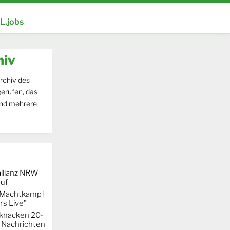
.jobs
hiv
rchiv des
erufen, das
und mehrere
llianz NRW
auf
r Machtkampf
s Live"
knacken 20-
 Nachrichten