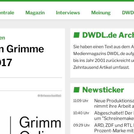
ntrale
Magazin
Interviews
Meinung
DWDL
DWDL.de Arc
ien
en Grimme
Sie haben einen Text aus dem A
Medienmagazins DWDL.de aufg
017
bis ins Jahr 2001 zurückreicht 
Zehntausend Artikel umfasst.
Newsticker
© Grimme-Institut
Neue Produktionsa
11:09 Uhr
nimmt ihre Arbeit 
Abgeschaltet! De
10:40 Uhr
um "Schreinemaker
ARD, ZDF und RTL 
09:29 Uhr
Prozent-Marke mit