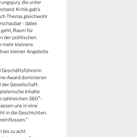
ungsjury, die unter
stand. Kritik gab's
fach Thema, gleichwohl
rschaubar - dabei
 geht, Raum für
n der politischen
e mehr kleinere
tiver kleiner Angebote
d Geschäftsführerin
ine Award dominieren
l der Gesellschaft.
pielerische Inhalte
ie zahlreichen 360°-
lassen uns in eine
t in die Geschichten.
eeinflussen."
n bis zu acht