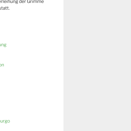
Verleihung der Grimme
tatt.
ung
on
burgo