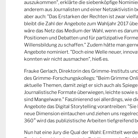
auszukommen", erklärte die siebenköpfige Nominier
anderem aus Journalisten und einer Netzaktivistin be
aber auch: "Das Erstarken der Rechten ist zwar viel
bleibt die Zahl der Angebote zum Wahljahr 2017 übe
wäre das Netz das Medium der Wahl, wenn es darum
Positionen und Debatten und für partizipative Forme
Willensbildung zu schaffen." Zudem hätte man gern
Angebote nominiert. "Doch eine Welle neuer, innova
konnten wir nicht ausmachen", hieß es.
Frauke Gerlach, Direktorin des Grimme-Instituts un
des Grimme-Forschungskollegs: "Beim Grimme Onl
aktuelle Themen, damit zeigt er sich auch als Spiege
Journalistische Formate überwiegen, leichte sowie s
sind Mangelware." Faszinierend sei allerdings, wie d
Angebote das Digital Storytelling vorantreiben: "Sie 
neue Dimension eintauchen und ziehen uns regelrech
360° wird das publizistische Arbeiten tiefgreifend b
Nun hat eine Jury die Qual der Wahl: Ermittelt werde