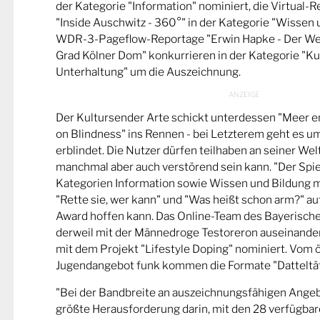
der Kategorie "Information" nominiert, die Virtual-
"Inside Auschwitz - 360°" in der Kategorie "Wissen 
WDR-3-Pageflow-Reportage "Erwin Hapke - Der Wel
Grad Kölner Dom" konkurrieren in der Kategorie "Ku
Unterhaltung" um die Auszeichnung.
Der Kultursender Arte schickt unterdessen "Meer 
on Blindness" ins Rennen - bei Letzterem geht es u
erblindet. Die Nutzer dürfen teilhaben an seiner Wel
manchmal aber auch verstörend sein kann. "Der Spie
Kategorien Information sowie Wissen und Bildung m
"Rette sie, wer kann" und "Was heißt schon arm?" a
Award hoffen kann. Das Online-Team des Bayerische
derweil mit der Männedroge Testoreron auseinande
mit dem Projekt "Lifestyle Doping" nominiert. Vom ö
Jugendangebot funk kommen die Formate "Datteltät
"Bei der Bandbreite an auszeichnungsfähigen Ange
größte Herausforderung darin, mit den 28 verfügbare