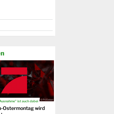
en
© ProSieben
 Ausnahme" ist auch dabei
n-Ostermontag wird