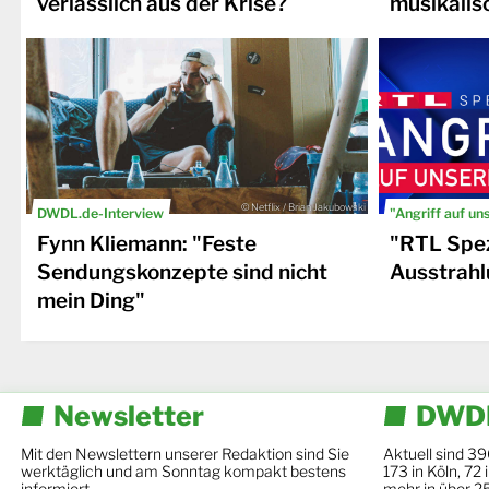
verlässlich aus der Krise?
musikalis
© Netflix / Brian Jakubowski
DWDL.de-Interview
"Angriff auf un
Fynn Kliemann: "Feste
"RTL Spez
Sendungskonzepte sind nicht
Ausstrahl
mein Ding"
Newsletter
DWDL
Mit den Newslettern unserer Redaktion sind Sie
Aktuell sind 39
werktäglich und am Sonntag kompakt bestens
173 in Köln, 72