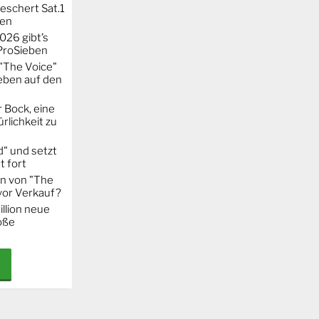
eschert Sat.1
ten
026 gibt’s
 ProSieben
"The Voice"
eben auf den
 Bock, eine
rlichkeit zu
" und setzt
t fort
on von "The
 vor Verkauf?
llion neue
oße