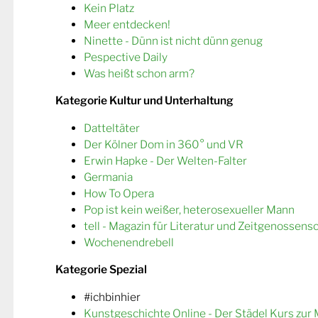
Kein Platz
Meer entdecken!
Ninette - Dünn ist nicht dünn genug
Pespective Daily
Was heißt schon arm?
Kategorie Kultur und Unterhaltung
Datteltäter
Der Kölner Dom in 360° und VR
Erwin Hapke - Der Welten-Falter
Germania
How To Opera
Pop ist kein weißer, heterosexueller Mann
tell - Magazin für Literatur und Zeitgenossens
Wochenendrebell
Kategorie Spezial
#ichbinhier
Kunstgeschichte Online - Der Städel Kurs zur