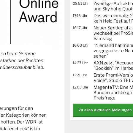
Zweitliga-Auftakt b
08:51 Uhr
und Sky hohe Quo
Das war einmalig: 2
17:16 Uhr
kein HeidiFest auf
Neuer Sendeplatz: 
16:17 Uhr
wechselt bei ProSi
Samstag
"Niemand hat mehr
16:00 Uhr
vorgegaukelte Natü
orien beim Grimme
sehen"
Erstarken der Rechten
AXN zeigt "Accused
14:27 Uhr
r überschaubar blieb.
"Bookish" im Herbs
Erste Promi-Versi
12:21 Uhr
Voice", Studio TF1
MagentaTV: Eine Mi
12:03 Uhr
Kunden und die gr
Preisfrage
ierungen für den
Zu allen aktuellen Meldungen
ier Kategorien können
 hoffen. Der WDR ist
idatencheck" ist in