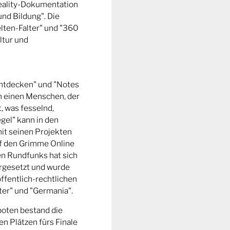
Reality-Dokumentation
und Bildung". Die
ten-Falter" und "360
ltur und
entdecken" und "Notes
m einen Menschen, der
t, was fesselnd,
gel" kann in den
it seinen Projekten
uf den Grimme Online
n Rundfunks hat sich
rgesetzt und wurde
ffentlich-rechtlichen
er" und "Germania".
boten bestand die
n Plätzen fürs Finale