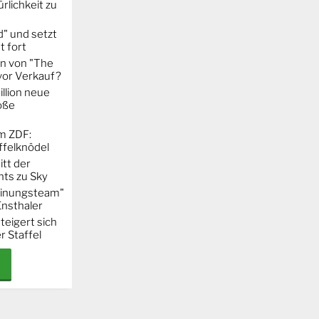
rlichkeit zu
" und setzt
t fort
on von "The
 vor Verkauf?
llion neue
oße
m ZDF:
ffelknödel
itt der
hts zu Sky
Meinungsteam"
Ensthaler
steigert sich
r Staffel