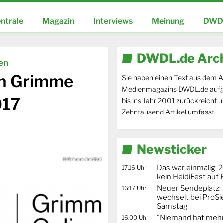
ntrale
Magazin
Interviews
Meinung
DWDL
DWDL.de Arc
ien
en Grimme
Sie haben einen Text aus dem A
Medienmagazins DWDL.de aufg
017
bis ins Jahr 2001 zurückreicht 
Zehntausend Artikel umfasst.
Newsticker
© Grimme-Institut
Das war einmalig: 2
17:16 Uhr
kein HeidiFest auf
Neuer Sendeplatz: 
16:17 Uhr
wechselt bei ProSi
Samstag
"Niemand hat mehr
16:00 Uhr