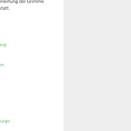
Verleihung der Grimme
tatt.
ung
on
burgo