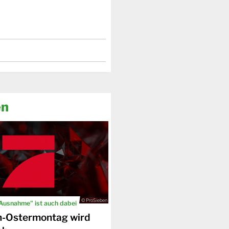
en
© ProSieben
 Ausnahme" ist auch dabei
n-Ostermontag wird