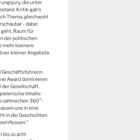
ungsjury, die unter
stand. Kritik gab's
fach Thema, gleichwohl
rschaubar - dabei
 geht, Raum für
n der politischen
e mehr kleinere
tiver kleiner Angebote
d Geschäftsführerin
ine Award dominieren
l der Gesellschaft.
pielerische Inhalte
ie zahlreichen 360°-
lassen uns in eine
t in die Geschichten.
eeinflussen."
n bis zu acht