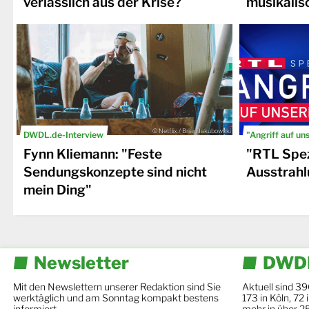
verlässlich aus der Krise?
musikalis
© Netflix / Brian Jakubowski
DWDL.de-Interview
"Angriff auf un
Fynn Kliemann: "Feste
"RTL Spez
Sendungskonzepte sind nicht
Ausstrahl
mein Ding"
Newsletter
DWDL
Mit den Newslettern unserer Redaktion sind Sie
Aktuell sind 39
werktäglich und am Sonntag kompakt bestens
173 in Köln, 72