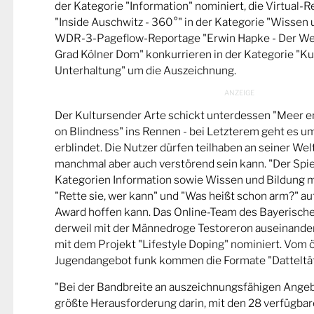
der Kategorie "Information" nominiert, die Virtual-
"Inside Auschwitz - 360°" in der Kategorie "Wissen 
WDR-3-Pageflow-Reportage "Erwin Hapke - Der Wel
Grad Kölner Dom" konkurrieren in der Kategorie "Ku
Unterhaltung" um die Auszeichnung.
Der Kultursender Arte schickt unterdessen "Meer 
on Blindness" ins Rennen - bei Letzterem geht es u
erblindet. Die Nutzer dürfen teilhaben an seiner Wel
manchmal aber auch verstörend sein kann. "Der Spie
Kategorien Information sowie Wissen und Bildung m
"Rette sie, wer kann" und "Was heißt schon arm?" a
Award hoffen kann. Das Online-Team des Bayerische
derweil mit der Männedroge Testoreron auseinande
mit dem Projekt "Lifestyle Doping" nominiert. Vom ö
Jugendangebot funk kommen die Formate "Datteltät
"Bei der Bandbreite an auszeichnungsfähigen Ange
größte Herausforderung darin, mit den 28 verfügbare