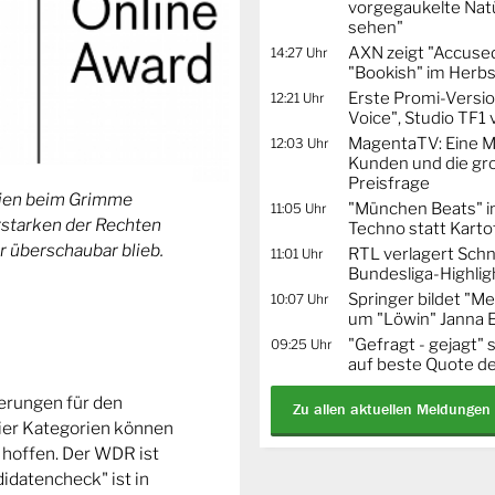
vorgegaukelte Natü
sehen"
AXN zeigt "Accused
14:27 Uhr
"Bookish" im Herbs
Erste Promi-Versi
12:21 Uhr
Voice", Studio TF1
MagentaTV: Eine Mi
12:03 Uhr
Kunden und die gr
Preisfrage
orien beim Grimme
"München Beats" i
11:05 Uhr
Erstarken der Rechten
Techno statt Karto
r überschaubar blieb.
RTL verlagert Schn
11:01 Uhr
Bundesliga-Highlig
Springer bildet "
10:07 Uhr
um "Löwin" Janna 
"Gefragt - gejagt" 
09:25 Uhr
auf beste Quote de
ierungen für den
Zu allen aktuellen Meldungen
ier Kategorien können
 hoffen. Der WDR ist
idatencheck" ist in