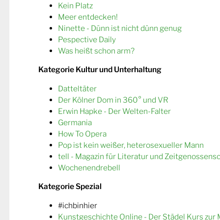
Kein Platz
Meer entdecken!
Ninette - Dünn ist nicht dünn genug
Pespective Daily
Was heißt schon arm?
Kategorie Kultur und Unterhaltung
Datteltäter
Der Kölner Dom in 360° und VR
Erwin Hapke - Der Welten-Falter
Germania
How To Opera
Pop ist kein weißer, heterosexueller Mann
tell - Magazin für Literatur und Zeitgenossens
Wochenendrebell
Kategorie Spezial
#ichbinhier
Kunstgeschichte Online - Der Städel Kurs zur