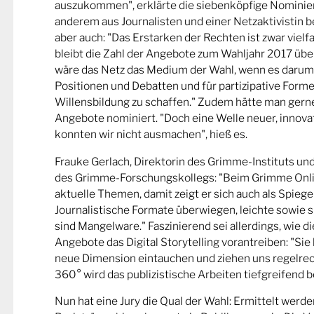
auszukommen", erklärte die siebenköpfige Nominier
anderem aus Journalisten und einer Netzaktivistin be
aber auch: "Das Erstarken der Rechten ist zwar viel
bleibt die Zahl der Angebote zum Wahljahr 2017 übe
wäre das Netz das Medium der Wahl, wenn es darum
Positionen und Debatten und für partizipative Forme
Willensbildung zu schaffen." Zudem hätte man gern
Angebote nominiert. "Doch eine Welle neuer, innova
konnten wir nicht ausmachen", hieß es.
Frauke Gerlach, Direktorin des Grimme-Instituts un
des Grimme-Forschungskollegs: "Beim Grimme Onl
aktuelle Themen, damit zeigt er sich auch als Spiege
Journalistische Formate überwiegen, leichte sowie s
sind Mangelware." Faszinierend sei allerdings, wie d
Angebote das Digital Storytelling vorantreiben: "Sie 
neue Dimension eintauchen und ziehen uns regelrech
360° wird das publizistische Arbeiten tiefgreifend b
Nun hat eine Jury die Qual der Wahl: Ermittelt werde