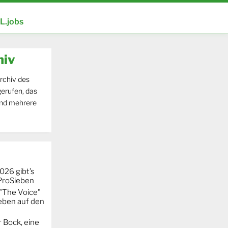
.jobs
hiv
rchiv des
erufen, das
und mehrere
026 gibt’s
 ProSieben
"The Voice"
eben auf den
 Bock, eine