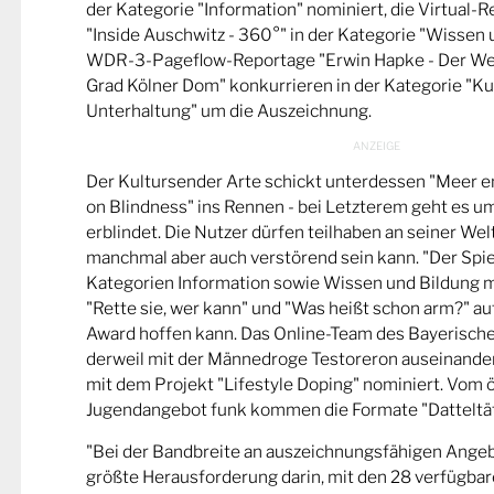
der Kategorie "Information" nominiert, die Virtual-
"Inside Auschwitz - 360°" in der Kategorie "Wissen 
WDR-3-Pageflow-Reportage "Erwin Hapke - Der Wel
Grad Kölner Dom" konkurrieren in der Kategorie "Ku
Unterhaltung" um die Auszeichnung.
Der Kultursender Arte schickt unterdessen "Meer 
on Blindness" ins Rennen - bei Letzterem geht es u
erblindet. Die Nutzer dürfen teilhaben an seiner Wel
manchmal aber auch verstörend sein kann. "Der Spie
Kategorien Information sowie Wissen und Bildung m
"Rette sie, wer kann" und "Was heißt schon arm?" a
Award hoffen kann. Das Online-Team des Bayerische
derweil mit der Männedroge Testoreron auseinande
mit dem Projekt "Lifestyle Doping" nominiert. Vom ö
Jugendangebot funk kommen die Formate "Datteltät
"Bei der Bandbreite an auszeichnungsfähigen Ange
größte Herausforderung darin, mit den 28 verfügbare