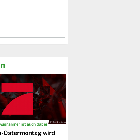
en
© ProSieben
 Ausnahme" ist auch dabei
n-Ostermontag wird