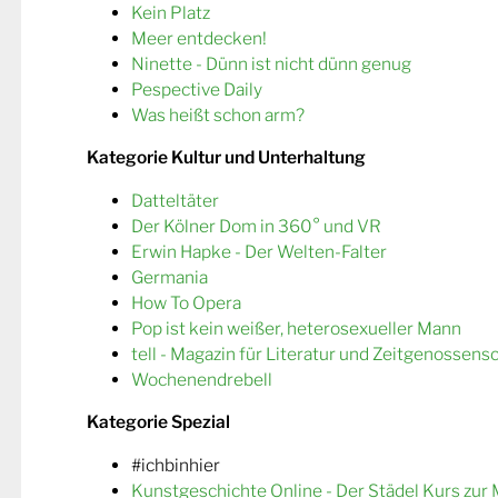
Kein Platz
Meer entdecken!
Ninette - Dünn ist nicht dünn genug
Pespective Daily
Was heißt schon arm?
Kategorie Kultur und Unterhaltung
Datteltäter
Der Kölner Dom in 360° und VR
Erwin Hapke - Der Welten-Falter
Germania
How To Opera
Pop ist kein weißer, heterosexueller Mann
tell - Magazin für Literatur und Zeitgenossens
Wochenendrebell
Kategorie Spezial
#ichbinhier
Kunstgeschichte Online - Der Städel Kurs zur