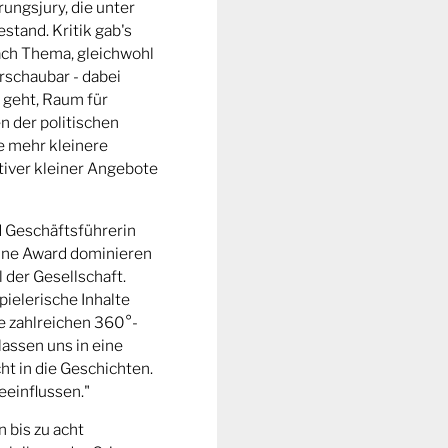
ungsjury, die unter
stand. Kritik gab's
fach Thema, gleichwohl
rschaubar - dabei
 geht, Raum für
n der politischen
e mehr kleinere
tiver kleiner Angebote
d Geschäftsführerin
ine Award dominieren
l der Gesellschaft.
pielerische Inhalte
ie zahlreichen 360°-
lassen uns in eine
t in die Geschichten.
eeinflussen."
n bis zu acht