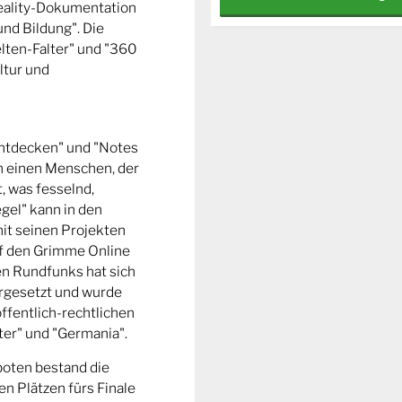
Reality-Dokumentation
und Bildung". Die
ten-Falter" und "360
ltur und
entdecken" und "Notes
m einen Menschen, der
t, was fesselnd,
gel" kann in den
it seinen Projekten
uf den Grimme Online
n Rundfunks hat sich
rgesetzt und wurde
ffentlich-rechtlichen
er" und "Germania".
boten bestand die
n Plätzen fürs Finale