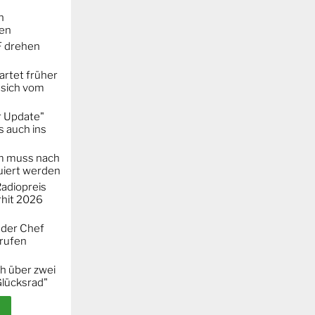
n
ken
F drehen
artet früher
 sich vom
r Update"
 auch ins
m muss nach
iert werden
adiopreis
hit 2026
 der Chef
erufen
h über zwei
Glücksrad"