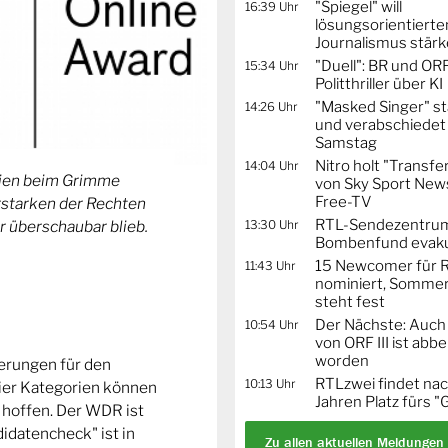
"Spiegel" will
16:39 Uhr
lösungsorientierte
Journalismus stär
"Duell": BR und OR
15:34 Uhr
Politthriller über KI
"Masked Singer" st
14:26 Uhr
und verabschiedet
Samstag
Nitro holt "Transfe
14:04 Uhr
orien beim Grimme
von Sky Sport News
Free-TV
Erstarken der Rechten
RTL-Sendezentru
13:30 Uhr
r überschaubar blieb.
Bombenfund evaku
15 Newcomer für R
11:43 Uhr
nominiert, Sommer
steht fest
Der Nächste: Auch
10:54 Uhr
von ORF III ist abb
worden
ierungen für den
RTLzwei findet nac
10:13 Uhr
ier Kategorien können
Jahren Platz fürs "
 hoffen. Der WDR ist
idatencheck" ist in
Zu allen aktuellen Meldungen