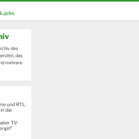
.jobs
hiv
rchiv des
erufen, das
und mehrere
ime und RTL:
in die
 aber TV-
rgirl"