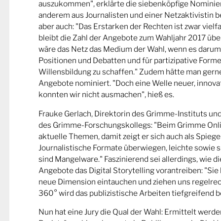
auszukommen", erklärte die siebenköpfige Nominier
anderem aus Journalisten und einer Netzaktivistin be
aber auch: "Das Erstarken der Rechten ist zwar viel
bleibt die Zahl der Angebote zum Wahljahr 2017 übe
wäre das Netz das Medium der Wahl, wenn es darum
Positionen und Debatten und für partizipative Forme
Willensbildung zu schaffen." Zudem hätte man gern
Angebote nominiert. "Doch eine Welle neuer, innova
konnten wir nicht ausmachen", hieß es.
Frauke Gerlach, Direktorin des Grimme-Instituts un
des Grimme-Forschungskollegs: "Beim Grimme Onl
aktuelle Themen, damit zeigt er sich auch als Spiege
Journalistische Formate überwiegen, leichte sowie s
sind Mangelware." Faszinierend sei allerdings, wie d
Angebote das Digital Storytelling vorantreiben: "Sie 
neue Dimension eintauchen und ziehen uns regelrech
360° wird das publizistische Arbeiten tiefgreifend b
Nun hat eine Jury die Qual der Wahl: Ermittelt werde