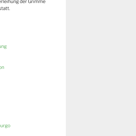
Verleihung der Grimme
tatt.
ung
on
burgo