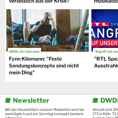
verlässlich aus der Krise?
musikalis
© Netflix / Brian Jakubowski
DWDL.de-Interview
"Angriff auf un
Fynn Kliemann: "Feste
"RTL Spez
Sendungskonzepte sind nicht
Ausstrahl
mein Ding"
Newsletter
DWDL
Mit den Newslettern unserer Redaktion sind Sie
Aktuell sind 39
werktäglich und am Sonntag kompakt bestens
173 in Köln, 72