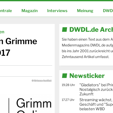
ntrale
Magazin
Interviews
Meinung
DWDL
DWDL.de Arc
ien
en Grimme
Sie haben einen Text aus dem A
Medienmagazins DWDL.de aufg
017
bis ins Jahr 2001 zurückreicht 
Zehntausend Artikel umfasst.
Newsticker
© Grimme-Institut
"Gladiators" bei Pr
19:28 Uhr
Nostalgisch zurück 
Zukunft
Streaming wächst,
17:27 Uhr
Geschäft und "Supe
belasten WBD