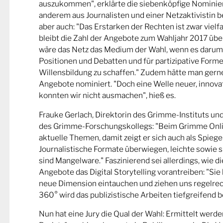
auszukommen", erklärte die siebenköpfige Nominier
anderem aus Journalisten und einer Netzaktivistin be
aber auch: "Das Erstarken der Rechten ist zwar viel
bleibt die Zahl der Angebote zum Wahljahr 2017 übe
wäre das Netz das Medium der Wahl, wenn es darum
Positionen und Debatten und für partizipative Forme
Willensbildung zu schaffen." Zudem hätte man gern
Angebote nominiert. "Doch eine Welle neuer, innova
konnten wir nicht ausmachen", hieß es.
Frauke Gerlach, Direktorin des Grimme-Instituts un
des Grimme-Forschungskollegs: "Beim Grimme Onl
aktuelle Themen, damit zeigt er sich auch als Spiege
Journalistische Formate überwiegen, leichte sowie s
sind Mangelware." Faszinierend sei allerdings, wie d
Angebote das Digital Storytelling vorantreiben: "Sie 
neue Dimension eintauchen und ziehen uns regelrech
360° wird das publizistische Arbeiten tiefgreifend b
Nun hat eine Jury die Qual der Wahl: Ermittelt werde