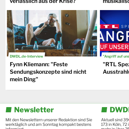
verlässlich aus der Krise?
musikalis
© Netflix / Brian Jakubowski
DWDL.de-Interview
"Angriff auf un
Fynn Kliemann: "Feste
"RTL Spez
Sendungskonzepte sind nicht
Ausstrahl
mein Ding"
Newsletter
DWDL
Mit den Newslettern unserer Redaktion sind Sie
Aktuell sind 39
werktäglich und am Sonntag kompakt bestens
173 in Köln, 72