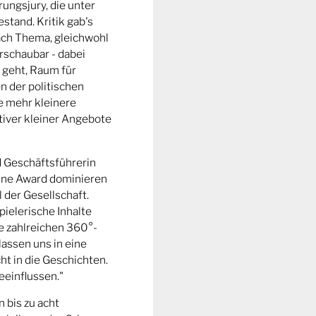
ungsjury, die unter
stand. Kritik gab's
fach Thema, gleichwohl
rschaubar - dabei
 geht, Raum für
n der politischen
e mehr kleinere
tiver kleiner Angebote
d Geschäftsführerin
ine Award dominieren
l der Gesellschaft.
pielerische Inhalte
ie zahlreichen 360°-
lassen uns in eine
t in die Geschichten.
eeinflussen."
n bis zu acht