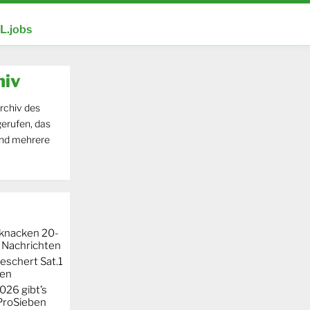
.jobs
hiv
rchiv des
erufen, das
und mehrere
knacken 20-
 Nachrichten
eschert Sat.1
ten
026 gibt’s
 ProSieben