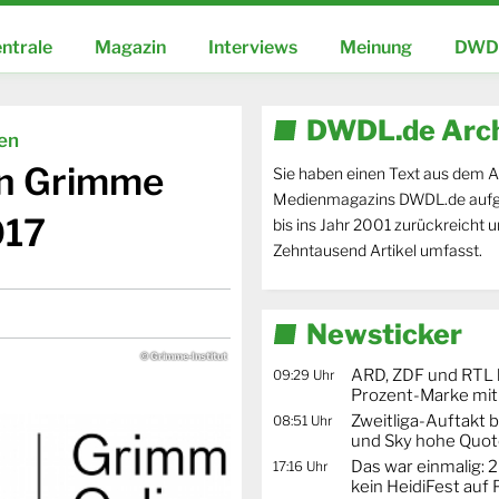
ntrale
Magazin
Interviews
Meinung
DWDL
DWDL.de Arc
ien
en Grimme
Sie haben einen Text aus dem A
Medienmagazins DWDL.de aufg
017
bis ins Jahr 2001 zurückreicht 
Zehntausend Artikel umfasst.
Newsticker
© Grimme-Institut
ARD, ZDF und RTL 
09:29 Uhr
Prozent-Marke mit
Zweitliga-Auftakt b
08:51 Uhr
und Sky hohe Quo
Das war einmalig: 2
17:16 Uhr
kein HeidiFest auf