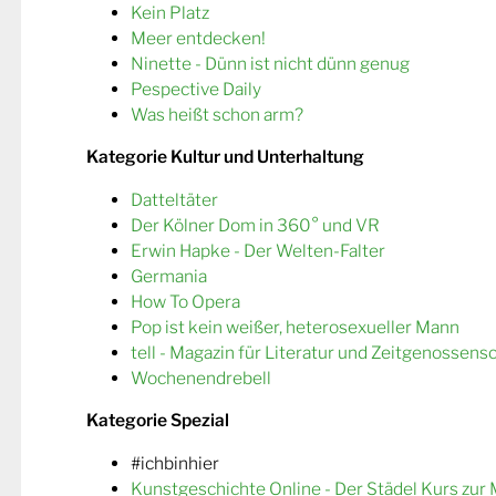
Kein Platz
Meer entdecken!
Ninette - Dünn ist nicht dünn genug
Pespective Daily
Was heißt schon arm?
Kategorie Kultur und Unterhaltung
Datteltäter
Der Kölner Dom in 360° und VR
Erwin Hapke - Der Welten-Falter
Germania
How To Opera
Pop ist kein weißer, heterosexueller Mann
tell - Magazin für Literatur und Zeitgenossens
Wochenendrebell
Kategorie Spezial
#ichbinhier
Kunstgeschichte Online - Der Städel Kurs zur