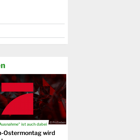
en
© ProSieben
 Ausnahme" ist auch dabei
n-Ostermontag wird