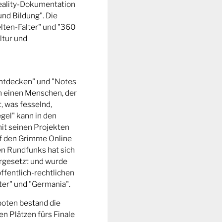
Reality-Dokumentation
und Bildung". Die
ten-Falter" und "360
ltur und
entdecken" und "Notes
m einen Menschen, der
t, was fesselnd,
gel" kann in den
it seinen Projekten
uf den Grimme Online
n Rundfunks hat sich
rgesetzt und wurde
ffentlich-rechtlichen
er" und "Germania".
boten bestand die
n Plätzen fürs Finale