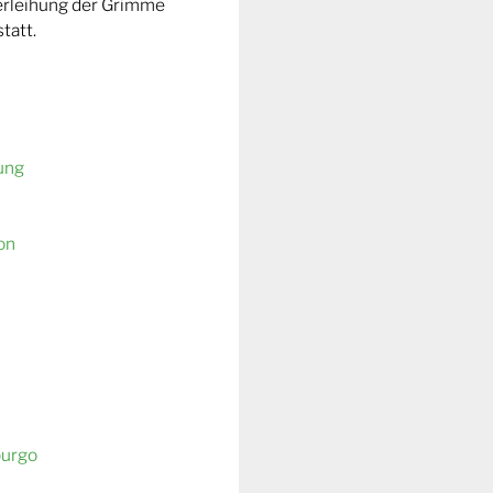
Verleihung der Grimme
tatt.
ung
on
burgo