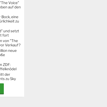
"The Voice"
eben auf den
 Bock, eine
rlichkeit zu
" und setzt
t fort
on von "The
 vor Verkauf?
llion neue
oße
m ZDF:
ffelknödel
itt der
hts zu Sky