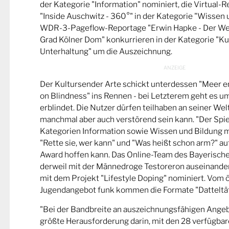
der Kategorie "Information" nominiert, die Virtual-
"Inside Auschwitz - 360°" in der Kategorie "Wissen 
WDR-3-Pageflow-Reportage "Erwin Hapke - Der Wel
Grad Kölner Dom" konkurrieren in der Kategorie "Ku
Unterhaltung" um die Auszeichnung.
Der Kultursender Arte schickt unterdessen "Meer 
on Blindness" ins Rennen - bei Letzterem geht es u
erblindet. Die Nutzer dürfen teilhaben an seiner Wel
manchmal aber auch verstörend sein kann. "Der Spie
Kategorien Information sowie Wissen und Bildung m
"Rette sie, wer kann" und "Was heißt schon arm?" a
Award hoffen kann. Das Online-Team des Bayerische
derweil mit der Männedroge Testoreron auseinande
mit dem Projekt "Lifestyle Doping" nominiert. Vom ö
Jugendangebot funk kommen die Formate "Datteltät
"Bei der Bandbreite an auszeichnungsfähigen Ange
größte Herausforderung darin, mit den 28 verfügbare