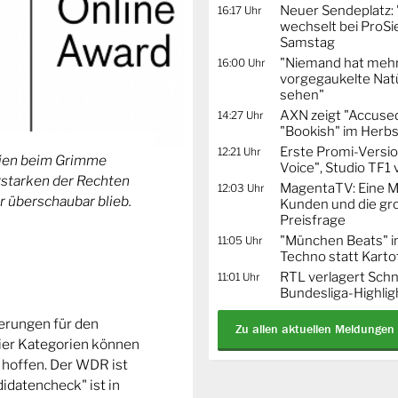
Neuer Sendeplatz: 
16:17 Uhr
wechselt bei ProSi
Samstag
"Niemand hat mehr
16:00 Uhr
vorgegaukelte Natü
sehen"
AXN zeigt "Accused
14:27 Uhr
"Bookish" im Herbs
Erste Promi-Versi
12:21 Uhr
orien beim Grimme
Voice", Studio TF1
Erstarken der Rechten
MagentaTV: Eine Mi
12:03 Uhr
r überschaubar blieb.
Kunden und die gr
Preisfrage
"München Beats" i
11:05 Uhr
Techno statt Karto
RTL verlagert Schn
11:01 Uhr
Bundesliga-Highlig
ierungen für den
Zu allen aktuellen Meldungen
ier Kategorien können
 hoffen. Der WDR ist
idatencheck" ist in