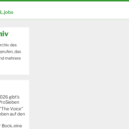
.jobs
hiv
rchiv des
erufen, das
und mehrere
026 gibt’s
 ProSieben
"The Voice"
eben auf den
 Bock, eine