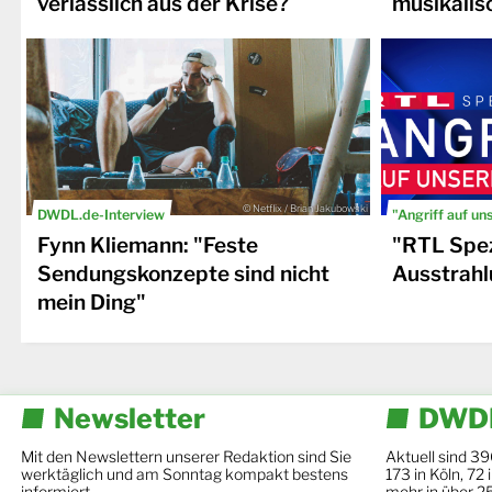
verlässlich aus der Krise?
musikalis
© Netflix / Brian Jakubowski
DWDL.de-Interview
"Angriff auf un
Fynn Kliemann: "Feste
"RTL Spez
Sendungskonzepte sind nicht
Ausstrahl
mein Ding"
Newsletter
DWDL
Mit den Newslettern unserer Redaktion sind Sie
Aktuell sind 39
werktäglich und am Sonntag kompakt bestens
173 in Köln, 72