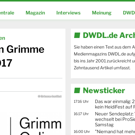
ntrale
Magazin
Interviews
Meinung
DWDL
DWDL.de Arc
ien
en Grimme
Sie haben einen Text aus dem A
Medienmagazins DWDL.de aufg
017
bis ins Jahr 2001 zurückreicht 
Zehntausend Artikel umfasst.
Newsticker
© Grimme-Institut
Das war einmalig: 2
17:16 Uhr
kein HeidiFest auf
Neuer Sendeplatz: 
16:17 Uhr
wechselt bei ProSi
Samstag
"Niemand hat mehr
16:00 Uhr