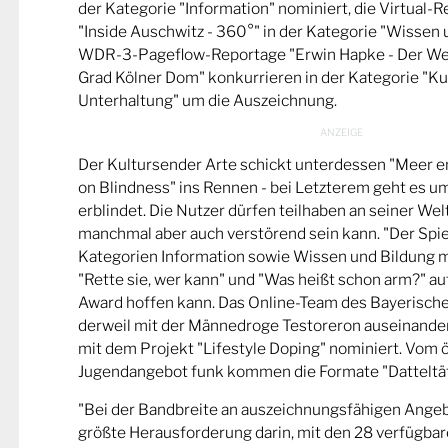
der Kategorie "Information" nominiert, die Virtual-
"Inside Auschwitz - 360°" in der Kategorie "Wissen 
WDR-3-Pageflow-Reportage "Erwin Hapke - Der Wel
Grad Kölner Dom" konkurrieren in der Kategorie "Ku
Unterhaltung" um die Auszeichnung.
Der Kultursender Arte schickt unterdessen "Meer 
on Blindness" ins Rennen - bei Letzterem geht es u
erblindet. Die Nutzer dürfen teilhaben an seiner Wel
manchmal aber auch verstörend sein kann. "Der Spie
Kategorien Information sowie Wissen und Bildung m
"Rette sie, wer kann" und "Was heißt schon arm?" a
Award hoffen kann. Das Online-Team des Bayerische
derweil mit der Männedroge Testoreron auseinande
mit dem Projekt "Lifestyle Doping" nominiert. Vom ö
Jugendangebot funk kommen die Formate "Datteltät
"Bei der Bandbreite an auszeichnungsfähigen Ange
größte Herausforderung darin, mit den 28 verfügbare