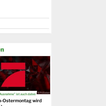
en
© ProSieben
 Ausnahme" ist auch dabei
n-Ostermontag wird