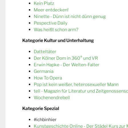
Kein Platz
Meer entdecken!
Ninette - Dünn ist nicht dünn genug
Pespective Daily
Was heißt schon arm?
Kategorie Kultur und Unterhaltung
Datteltäter
Der Kölner Dom in 360° und VR
Erwin Hapke - Der Welten-Falter
Germania
How To Opera
Pop ist kein weißer, heterosexueller Mann
tell - Magazin für Literatur und Zeitgenossens
Wochenendrebell
Kategorie Spezial
#ichbinhier
Kunstgeschichte Online - Der Städel Kurs zur