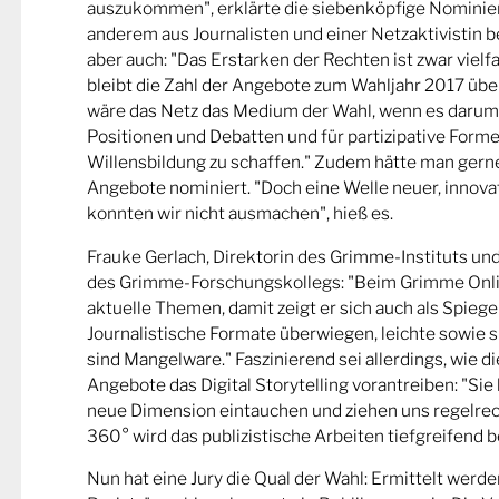
auszukommen", erklärte die siebenköpfige Nominier
anderem aus Journalisten und einer Netzaktivistin be
aber auch: "Das Erstarken der Rechten ist zwar viel
bleibt die Zahl der Angebote zum Wahljahr 2017 übe
wäre das Netz das Medium der Wahl, wenn es darum
Positionen und Debatten und für partizipative Forme
Willensbildung zu schaffen." Zudem hätte man gern
Angebote nominiert. "Doch eine Welle neuer, innova
konnten wir nicht ausmachen", hieß es.
Frauke Gerlach, Direktorin des Grimme-Instituts un
des Grimme-Forschungskollegs: "Beim Grimme Onl
aktuelle Themen, damit zeigt er sich auch als Spiege
Journalistische Formate überwiegen, leichte sowie s
sind Mangelware." Faszinierend sei allerdings, wie d
Angebote das Digital Storytelling vorantreiben: "Sie 
neue Dimension eintauchen und ziehen uns regelrech
360° wird das publizistische Arbeiten tiefgreifend b
Nun hat eine Jury die Qual der Wahl: Ermittelt werde