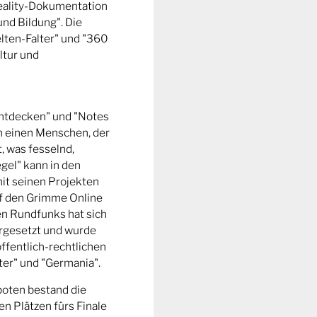
Reality-Dokumentation
und Bildung". Die
ten-Falter" und "360
ltur und
entdecken" und "Notes
m einen Menschen, der
t, was fesselnd,
gel" kann in den
it seinen Projekten
uf den Grimme Online
n Rundfunks hat sich
rgesetzt und wurde
ffentlich-rechtlichen
er" und "Germania".
boten bestand die
n Plätzen fürs Finale