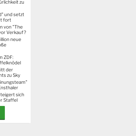
rlichkeit zu
" und setzt
t fort
on von "The
 vor Verkauf?
llion neue
oße
m ZDF:
ffelknödel
itt der
hts zu Sky
Meinungsteam"
Ensthaler
steigert sich
r Staffel