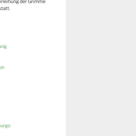
Verleihung der Grimme
tatt.
ung
on
burgo