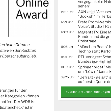
vorgegaukelte Natü
sehen"
AXN zeigt "Accused
14:27 Uhr
"Bookish" im Herbs
Erste Promi-Versi
12:21 Uhr
Voice", Studio TF1
MagentaTV: Eine Mi
12:03 Uhr
Kunden und die gr
Preisfrage
orien beim Grimme
"München Beats" i
11:05 Uhr
Erstarken der Rechten
Techno statt Karto
r überschaubar blieb.
RTL verlagert Schn
11:01 Uhr
Bundesliga-Highlig
Springer bildet "
10:07 Uhr
um "Löwin" Janna 
"Gefragt - gejagt" 
09:25 Uhr
auf beste Quote de
ierungen für den
Zu allen aktuellen Meldungen
ier Kategorien können
 hoffen. Der WDR ist
idatencheck" ist in