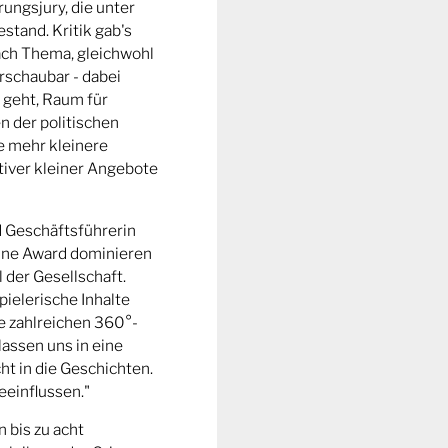
ungsjury, die unter
stand. Kritik gab's
fach Thema, gleichwohl
rschaubar - dabei
 geht, Raum für
n der politischen
e mehr kleinere
tiver kleiner Angebote
d Geschäftsführerin
ine Award dominieren
l der Gesellschaft.
pielerische Inhalte
ie zahlreichen 360°-
lassen uns in eine
t in die Geschichten.
eeinflussen."
n bis zu acht