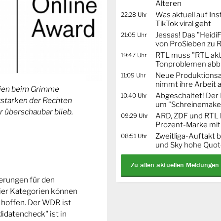
Älteren
Was aktuell auf In
22:28 Uhr
TikTok viral geht
Jessas! Das "Heidi
21:05 Uhr
von ProSieben zu 
RTL muss "RTL akt
19:47 Uhr
Tonproblemen abb
Neue Produktionsa
11:09 Uhr
nimmt ihre Arbeit 
orien beim Grimme
Abgeschaltet! De
10:40 Uhr
Erstarken der Rechten
um "Schreinemaker
r überschaubar blieb.
ARD, ZDF und RTL 
09:29 Uhr
Prozent-Marke mit
Zweitliga-Auftakt b
08:51 Uhr
und Sky hohe Quo
Zu allen aktuellen Meldungen
ierungen für den
ier Kategorien können
 hoffen. Der WDR ist
idatencheck" ist in