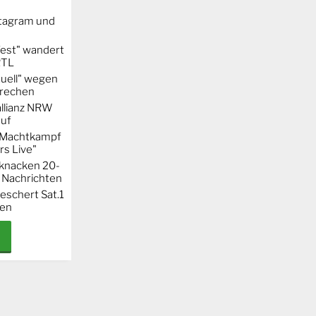
stagram und
Fest" wandert
RTL
uell" wegen
rechen
llianz NRW
auf
r Machtkampf
s Live"
knacken 20-
 Nachrichten
eschert Sat.1
ten