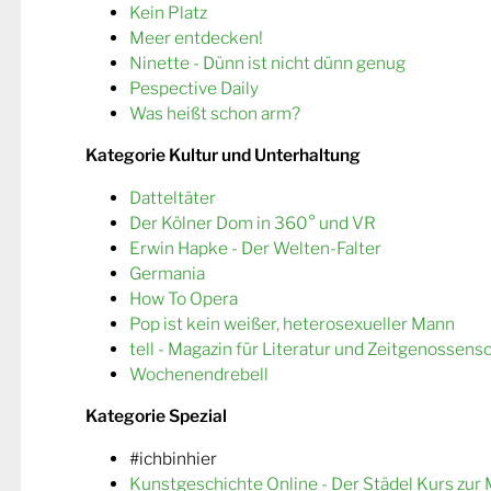
Kein Platz
Meer entdecken!
Ninette - Dünn ist nicht dünn genug
Pespective Daily
Was heißt schon arm?
Kategorie Kultur und Unterhaltung
Datteltäter
Der Kölner Dom in 360° und VR
Erwin Hapke - Der Welten-Falter
Germania
How To Opera
Pop ist kein weißer, heterosexueller Mann
tell - Magazin für Literatur und Zeitgenossens
Wochenendrebell
Kategorie Spezial
#ichbinhier
Kunstgeschichte Online - Der Städel Kurs zur