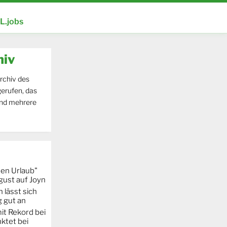
.jobs
hiv
rchiv des
erufen, das
und mehrere
hen Urlaub"
gust auf Joyn
 lässt sich
g gut an
it Rekord bei
ktet bei