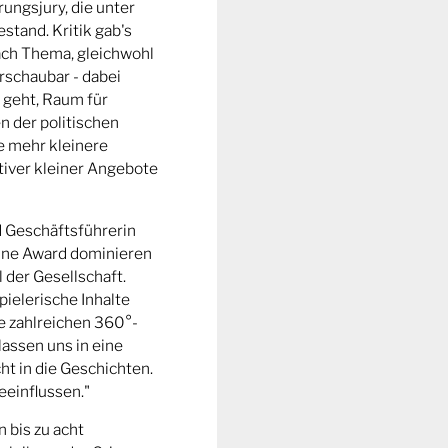
ungsjury, die unter
stand. Kritik gab's
fach Thema, gleichwohl
rschaubar - dabei
 geht, Raum für
n der politischen
e mehr kleinere
tiver kleiner Angebote
d Geschäftsführerin
ine Award dominieren
l der Gesellschaft.
pielerische Inhalte
ie zahlreichen 360°-
lassen uns in eine
t in die Geschichten.
eeinflussen."
n bis zu acht