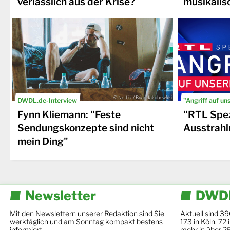
verlässlich aus der Krise?
musikalis
© Netflix / Brian Jakubowski
DWDL.de-Interview
"Angriff auf un
Fynn Kliemann: "Feste
"RTL Spez
Sendungskonzepte sind nicht
Ausstrahl
mein Ding"
Newsletter
DWDL
Mit den Newslettern unserer Redaktion sind Sie
Aktuell sind 39
werktäglich und am Sonntag kompakt bestens
173 in Köln, 72