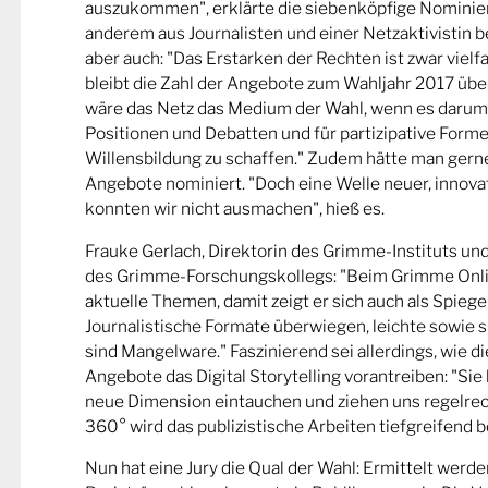
auszukommen", erklärte die siebenköpfige Nominier
anderem aus Journalisten und einer Netzaktivistin be
aber auch: "Das Erstarken der Rechten ist zwar viel
bleibt die Zahl der Angebote zum Wahljahr 2017 übe
wäre das Netz das Medium der Wahl, wenn es darum
Positionen und Debatten und für partizipative Forme
Willensbildung zu schaffen." Zudem hätte man gern
Angebote nominiert. "Doch eine Welle neuer, innova
konnten wir nicht ausmachen", hieß es.
Frauke Gerlach, Direktorin des Grimme-Instituts un
des Grimme-Forschungskollegs: "Beim Grimme Onl
aktuelle Themen, damit zeigt er sich auch als Spiege
Journalistische Formate überwiegen, leichte sowie s
sind Mangelware." Faszinierend sei allerdings, wie d
Angebote das Digital Storytelling vorantreiben: "Sie 
neue Dimension eintauchen und ziehen uns regelrech
360° wird das publizistische Arbeiten tiefgreifend b
Nun hat eine Jury die Qual der Wahl: Ermittelt werde