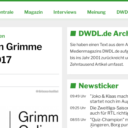
ntrale
Magazin
Interviews
Meinung
DWDL
DWDL.de Arc
ien
en Grimme
Sie haben einen Text aus dem A
Medienmagazins DWDL.de aufg
017
bis ins Jahr 2001 zurückreicht 
Zehntausend Artikel umfasst.
Newsticker
© Grimme-Institut
"Joko & Klaas mac
09:49 Uhr
startet noch im Au
Die Zweitliga-Saison
09:25 Uhr
auch für RTL richti
"Quiz-Champion" m
08:55 Uhr
Jüngeren, Borg pun