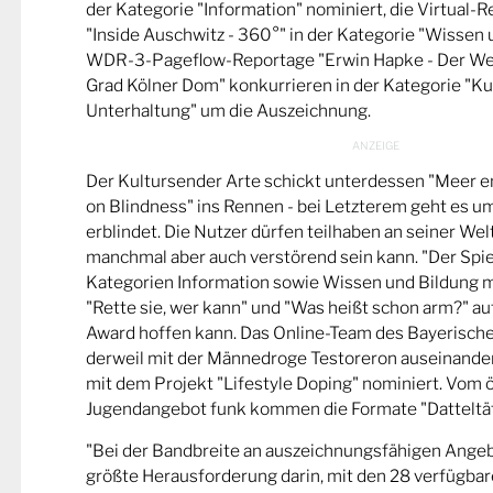
der Kategorie "Information" nominiert, die Virtual-
"Inside Auschwitz - 360°" in der Kategorie "Wissen 
WDR-3-Pageflow-Reportage "Erwin Hapke - Der Wel
Grad Kölner Dom" konkurrieren in der Kategorie "Ku
Unterhaltung" um die Auszeichnung.
Der Kultursender Arte schickt unterdessen "Meer 
on Blindness" ins Rennen - bei Letzterem geht es u
erblindet. Die Nutzer dürfen teilhaben an seiner Wel
manchmal aber auch verstörend sein kann. "Der Spie
Kategorien Information sowie Wissen und Bildung m
"Rette sie, wer kann" und "Was heißt schon arm?" a
Award hoffen kann. Das Online-Team des Bayerische
derweil mit der Männedroge Testoreron auseinande
mit dem Projekt "Lifestyle Doping" nominiert. Vom ö
Jugendangebot funk kommen die Formate "Datteltät
"Bei der Bandbreite an auszeichnungsfähigen Ange
größte Herausforderung darin, mit den 28 verfügbare