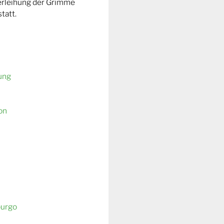
Verleihung der Grimme
tatt.
ung
on
burgo