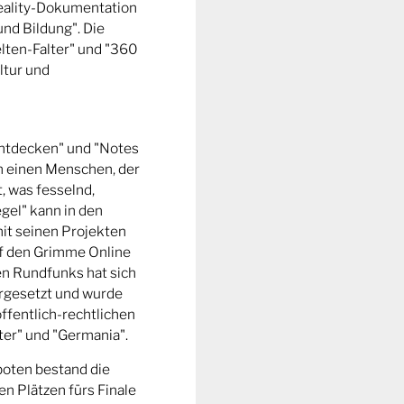
Reality-Dokumentation
und Bildung". Die
ten-Falter" und "360
ltur und
entdecken" und "Notes
m einen Menschen, der
t, was fesselnd,
gel" kann in den
it seinen Projekten
uf den Grimme Online
n Rundfunks hat sich
rgesetzt und wurde
ffentlich-rechtlichen
er" und "Germania".
boten bestand die
n Plätzen fürs Finale