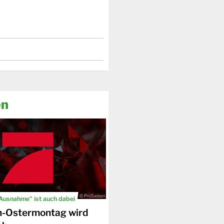
en
© ProSieben
 Ausnahme" ist auch dabei
n-Ostermontag wird