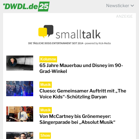
Newsticker
ANZEIGE
Kolumne
65 Jahre Mauerbau und Disney im 90-
Grad-Winkel
Musik
Clueso: Gemeinsamer Auftritt mit „The
Voice Kids“-Schützling Daryan
Musik
Von McCartney bis Grönemeyer:
Sängerparade bei „Absolut Musik“
Show