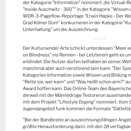
der Kategorie "Information" nominiert, die Virtual-
"Inside Auschwitz - 360°" in der Kategorie "Wissen 
WDR-3-Pageflow-Reportage "Erwin Hapke - Der Wel
Grad Kölner Dom" konkurrieren in der Kategorie "Ku
Unterhaltung" um die Auszeichnung.
Der Kultursender Arte schickt unterdessen "Meer 
on Blindness" ins Rennen - bei Letzterem geht es u
erblindet. Die Nutzer dürfen teilhaben an seiner Wel
manchmal aber auch verstörend sein kann. "Der Spie
Kategorien Information sowie Wissen und Bildung m
"Rette sie, wer kann" und "Was heißt schon arm?" a
Award hoffen kann. Das Online-Team des Bayerische
derweil mit der Männedroge Testoreron auseinande
mit dem Projekt "Lifestyle Doping" nominiert. Vom ö
Jugendangebot funk kommen die Formate "Datteltät
"Bei der Bandbreite an auszeichnungsfähigen Ange
größte Herausforderung darin, mit den 28 verfügbare