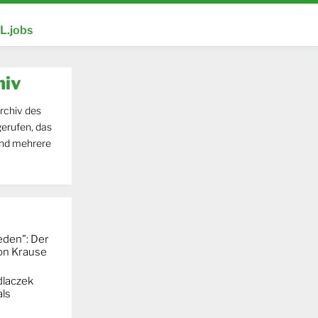
.jobs
hiv
rchiv des
erufen, das
und mehrere
eden": Der
mon Krause
dlaczek
ls