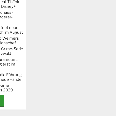
al: TikTok-
 Disney+
ndhaus-
nderer-
ffnet neue
h im August
rd Weimers
ionschef
e Crime-Serie
rzwald
Paramount:
g erst im
 die Führung
 neue Hände
 "Fame
is 2029