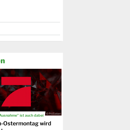
en
© ProSieben
 Ausnahme" ist auch dabei
n-Ostermontag wird