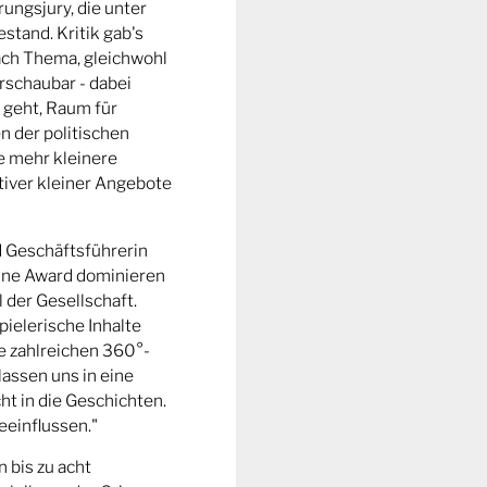
ungsjury, die unter
stand. Kritik gab's
fach Thema, gleichwohl
rschaubar - dabei
 geht, Raum für
n der politischen
e mehr kleinere
tiver kleiner Angebote
d Geschäftsführerin
ine Award dominieren
l der Gesellschaft.
pielerische Inhalte
ie zahlreichen 360°-
lassen uns in eine
t in die Geschichten.
eeinflussen."
n bis zu acht