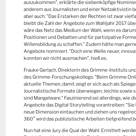
auszukommen", erklärte die siebenköpfige Nominier
anderem aus Journalisten und einer Netzaktivistin be
aber auch: "Das Erstarken der Rechten ist zwar viel
bleibt die Zahl der Angebote zum Wahljahr 2017 übe
wäre das Netz das Medium der Wahl, wenn es darum
Positionen und Debatten und für partizipative Forme
Willensbildung zu schaffen." Zudem hätte man gern
Angebote nominiert. "Doch eine Welle neuer, innova
konnten wir nicht ausmachen", hieß es.
Frauke Gerlach, Direktorin des Grimme-Instituts un
des Grimme-Forschungskollegs: "Beim Grimme Onl
aktuelle Themen, damit zeigt er sich auch als Spiege
Journalistische Formate überwiegen, leichte sowie s
sind Mangelware." Faszinierend sei allerdings, wie d
Angebote das Digital Storytelling vorantreiben: "Sie 
neue Dimension eintauchen und ziehen uns regelrech
360° wird das publizistische Arbeiten tiefgreifend b
Nun hat eine Jury die Qual der Wahl: Ermittelt werde