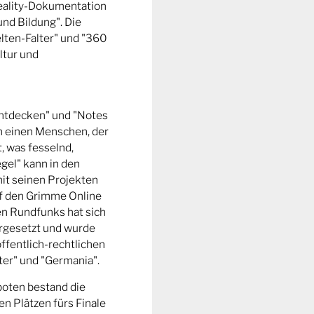
Reality-Dokumentation
und Bildung". Die
ten-Falter" und "360
ltur und
entdecken" und "Notes
m einen Menschen, der
t, was fesselnd,
gel" kann in den
it seinen Projekten
uf den Grimme Online
n Rundfunks hat sich
rgesetzt und wurde
ffentlich-rechtlichen
er" und "Germania".
boten bestand die
n Plätzen fürs Finale