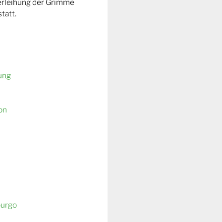
Verleihung der Grimme
tatt.
ung
on
burgo