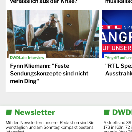
verlässlich aus der Krise?
musikalis
© Netflix / Brian Jakubowski
DWDL.de-Interview
"Angriff auf un
Fynn Kliemann: "Feste
"RTL Spez
Sendungskonzepte sind nicht
Ausstrahl
mein Ding"
Newsletter
DWDL
Mit den Newslettern unserer Redaktion sind Sie
Aktuell sind 39
werktäglich und am Sonntag kompakt bestens
173 in Köln, 72