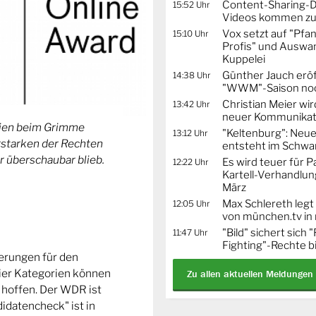
Content-Sharing-De
15:52 Uhr
Videos kommen zu
Vox setzt auf "Pfa
15:10 Uhr
Profis" und Auswa
Kuppelei
Günther Jauch erö
14:38 Uhr
"WWM"-Saison noc
Christian Meier wi
13:42 Uhr
neuer Kommunikat
orien beim Grimme
"Keltenburg": Neu
13:12 Uhr
Erstarken der Rechten
entsteht im Schwa
r überschaubar blieb.
Es wird teuer für 
12:22 Uhr
Kartell-Verhandlun
März
Max Schlereth legt
12:05 Uhr
von münchen.tv in
"Bild" sichert sich
11:47 Uhr
Fighting"-Rechte b
ierungen für den
ier Kategorien können
Zu allen aktuellen Meldungen
 hoffen. Der WDR ist
idatencheck" ist in