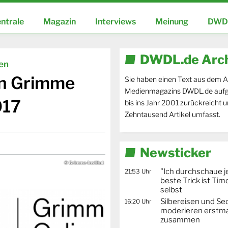
ntrale
Magazin
Interviews
Meinung
DWDL
DWDL.de Arc
ien
en Grimme
Sie haben einen Text aus dem A
Medienmagazins DWDL.de aufg
017
bis ins Jahr 2001 zurückreicht 
Zehntausend Artikel umfasst.
Newsticker
© Grimme-Institut
"Ich durchschaue j
21:53 Uhr
beste Trick ist Ti
selbst
Silbereisen und Se
16:20 Uhr
moderieren erstma
zusammen