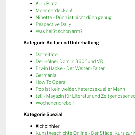
Kein Platz
Meer entdecken!
Ninette - Dünn ist nicht dünn genug
Pespective Daily
Was heißt schon arm?
Kategorie Kultur und Unterhaltung
Datteltäter
Der Kölner Dom in 360° und VR
Erwin Hapke - Der Welten-Falter
Germania
How To Opera
Pop ist kein weißer, heterosexueller Mann
tell - Magazin für Literatur und Zeitgenossens
Wochenendrebell
Kategorie Spezial
#ichbinhier
Kunstgeschichte Online - Der Städel Kurs zur