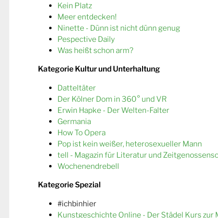
Kein Platz
Meer entdecken!
Ninette - Dünn ist nicht dünn genug
Pespective Daily
Was heißt schon arm?
Kategorie Kultur und Unterhaltung
Datteltäter
Der Kölner Dom in 360° und VR
Erwin Hapke - Der Welten-Falter
Germania
How To Opera
Pop ist kein weißer, heterosexueller Mann
tell - Magazin für Literatur und Zeitgenossens
Wochenendrebell
Kategorie Spezial
#ichbinhier
Kunstgeschichte Online - Der Städel Kurs zur