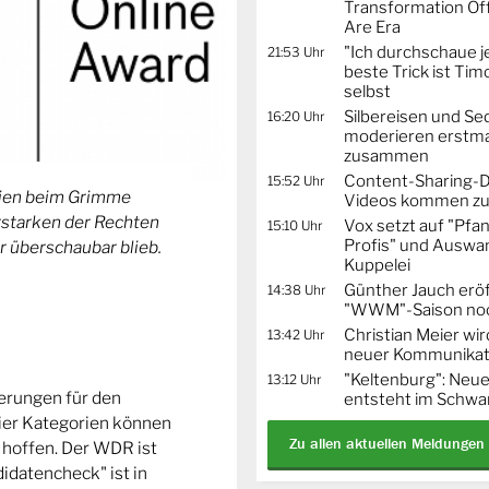
Transformation Off
Are Era
"Ich durchschaue j
21:53 Uhr
beste Trick ist Ti
selbst
Silbereisen und Se
16:20 Uhr
moderieren erstma
zusammen
Content-Sharing-De
15:52 Uhr
orien beim Grimme
Videos kommen zu
Erstarken der Rechten
Vox setzt auf "Pfa
15:10 Uhr
Profis" und Auswa
r überschaubar blieb.
Kuppelei
Günther Jauch erö
14:38 Uhr
"WWM"-Saison noc
Christian Meier wi
13:42 Uhr
neuer Kommunikat
"Keltenburg": Neu
13:12 Uhr
ierungen für den
entsteht im Schwa
ier Kategorien können
Zu allen aktuellen Meldungen
 hoffen. Der WDR ist
idatencheck" ist in