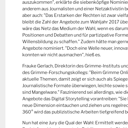
auszukommen", erklärte die siebenköpfige Nominier
anderem aus Journalisten und einer Netzaktivistin be
aber auch: "Das Erstarken der Rechten ist zwar viel
bleibt die Zahl der Angebote zum Wahljahr 2017 übe
wäre das Netz das Medium der Wahl, wenn es darum
Positionen und Debatten und für partizipative Forme
Willensbildung zu schaffen." Zudem hätte man gern
Angebote nominiert. "Doch eine Welle neuer, innova
konnten wir nicht ausmachen", hieß es.
Frauke Gerlach, Direktorin des Grimme-Instituts un
des Grimme-Forschungskollegs: "Beim Grimme Onl
aktuelle Themen, damit zeigt er sich auch als Spiege
Journalistische Formate überwiegen, leichte sowie s
sind Mangelware." Faszinierend sei allerdings, wie d
Angebote das Digital Storytelling vorantreiben: "Sie 
neue Dimension eintauchen und ziehen uns regelrech
360° wird das publizistische Arbeiten tiefgreifend b
Nun hat eine Jury die Qual der Wahl: Ermittelt werde