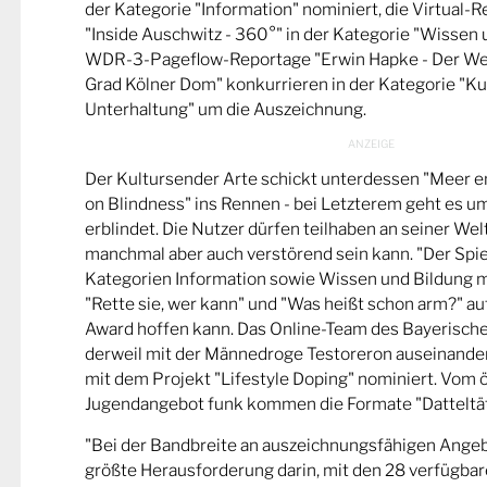
der Kategorie "Information" nominiert, die Virtual-
"Inside Auschwitz - 360°" in der Kategorie "Wissen 
WDR-3-Pageflow-Reportage "Erwin Hapke - Der Wel
Grad Kölner Dom" konkurrieren in der Kategorie "Ku
Unterhaltung" um die Auszeichnung.
Der Kultursender Arte schickt unterdessen "Meer 
on Blindness" ins Rennen - bei Letzterem geht es u
erblindet. Die Nutzer dürfen teilhaben an seiner Wel
manchmal aber auch verstörend sein kann. "Der Spie
Kategorien Information sowie Wissen und Bildung m
"Rette sie, wer kann" und "Was heißt schon arm?" a
Award hoffen kann. Das Online-Team des Bayerische
derweil mit der Männedroge Testoreron auseinande
mit dem Projekt "Lifestyle Doping" nominiert. Vom ö
Jugendangebot funk kommen die Formate "Datteltät
"Bei der Bandbreite an auszeichnungsfähigen Ange
größte Herausforderung darin, mit den 28 verfügbare