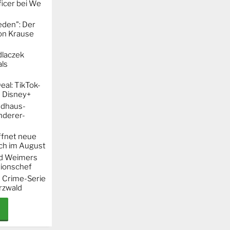
icer bei We
eden": Der
mon Krause
dlaczek
ls
al: TikTok-
 Disney+
ndhaus-
nderer-
ffnet neue
h im August
rd Weimers
ionschef
e Crime-Serie
rzwald