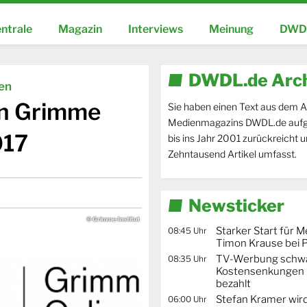
ntrale
Magazin
Interviews
Meinung
DWDL
DWDL.de Arc
ien
en Grimme
Sie haben einen Text aus dem A
Medienmagazins DWDL.de aufg
017
bis ins Jahr 2001 zurückreicht 
Zehntausend Artikel umfasst.
Newsticker
© Grimme-Institut
Starker Start für M
08:45 Uhr
Timon Krause bei 
TV-Werbung schwä
08:35 Uhr
Kostensenkungen 
bezahlt
Stefan Kramer wird
06:00 Uhr