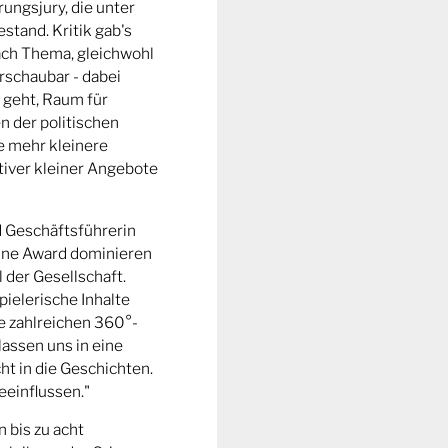
ungsjury, die unter
stand. Kritik gab's
fach Thema, gleichwohl
rschaubar - dabei
 geht, Raum für
n der politischen
e mehr kleinere
tiver kleiner Angebote
d Geschäftsführerin
ine Award dominieren
l der Gesellschaft.
pielerische Inhalte
ie zahlreichen 360°-
lassen uns in eine
t in die Geschichten.
eeinflussen."
n bis zu acht