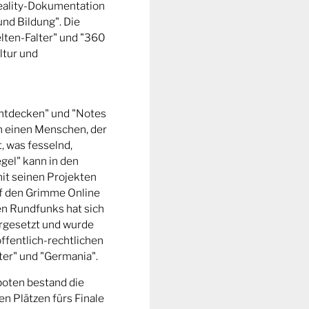
Reality-Dokumentation
und Bildung". Die
ten-Falter" und "360
ltur und
entdecken" und "Notes
m einen Menschen, der
t, was fesselnd,
gel" kann in den
it seinen Projekten
uf den Grimme Online
n Rundfunks hat sich
rgesetzt und wurde
ffentlich-rechtlichen
er" und "Germania".
boten bestand die
n Plätzen fürs Finale