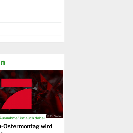
en
© ProSieben
 Ausnahme" ist auch dabei
n-Ostermontag wird