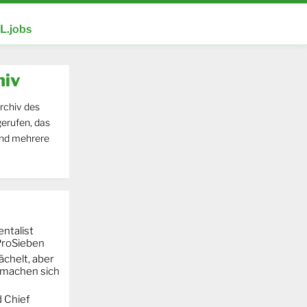
.jobs
hiv
rchiv des
erufen, das
und mehrere
entalist
ProSieben
chelt, aber
machen sich
 Chief