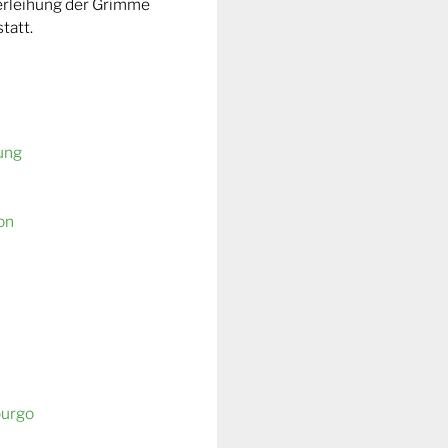
Verleihung der Grimme
tatt.
ung
on
burgo