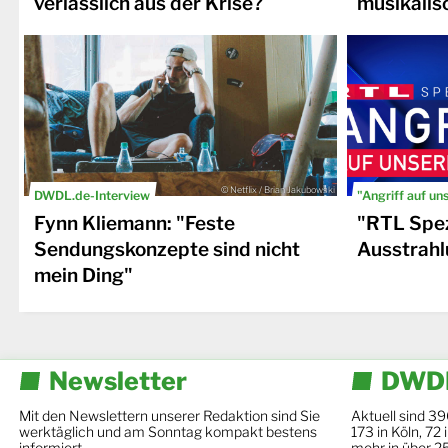
verlässlich aus der Krise?
musikalis
© Netflix / Brian Jakubowski
DWDL.de-Interview
"Angriff auf un
Fynn Kliemann: "Feste
"RTL Spez
Sendungskonzepte sind nicht
Ausstrahl
mein Ding"
Newsletter
DWDL
Mit den Newslettern unserer Redaktion sind Sie
Aktuell sind 39
werktäglich und am Sonntag kompakt bestens
173 in Köln, 72