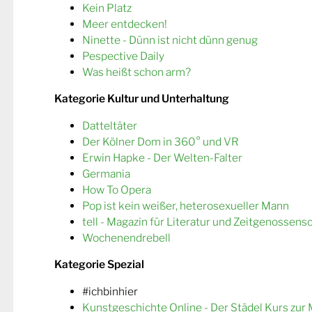
Kein Platz
Meer entdecken!
Ninette - Dünn ist nicht dünn genug
Pespective Daily
Was heißt schon arm?
Kategorie Kultur und Unterhaltung
Datteltäter
Der Kölner Dom in 360° und VR
Erwin Hapke - Der Welten-Falter
Germania
How To Opera
Pop ist kein weißer, heterosexueller Mann
tell - Magazin für Literatur und Zeitgenossens
Wochenendrebell
Kategorie Spezial
#ichbinhier
Kunstgeschichte Online - Der Städel Kurs zur