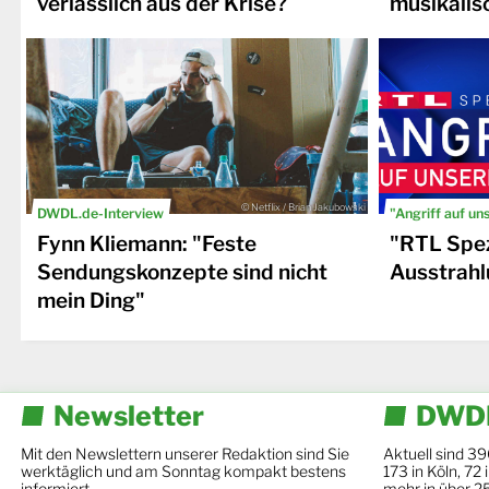
verlässlich aus der Krise?
musikalis
© Netflix / Brian Jakubowski
DWDL.de-Interview
"Angriff auf un
Fynn Kliemann: "Feste
"RTL Spez
Sendungskonzepte sind nicht
Ausstrahl
mein Ding"
Newsletter
DWDL
Mit den Newslettern unserer Redaktion sind Sie
Aktuell sind 39
werktäglich und am Sonntag kompakt bestens
173 in Köln, 72