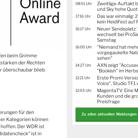
Zweitliga-Auftakt b
08:51 Uhr
und Sky hohe Quo
Das war einmalig: 2
17:16 Uhr
kein HeidiFest auf
Neuer Sendeplatz: 
16:17 Uhr
wechselt bei ProSi
Samstag
"Niemand hat mehr
16:00 Uhr
vorgegaukelte Natü
orien beim Grimme
sehen"
Erstarken der Rechten
AXN zeigt "Accused
14:27 Uhr
r überschaubar blieb.
"Bookish" im Herbs
Erste Promi-Versi
12:21 Uhr
Voice", Studio TF1
MagentaTV: Eine Mi
12:03 Uhr
Kunden und die gr
Preisfrage
ierungen für den
Zu allen aktuellen Meldungen
ier Kategorien können
 hoffen. Der WDR ist
idatencheck" ist in