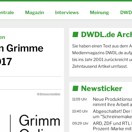
ntrale
Magazin
Interviews
Meinung
DWDL
DWDL.de Arc
ien
en Grimme
Sie haben einen Text aus dem A
Medienmagazins DWDL.de aufg
017
bis ins Jahr 2001 zurückreicht 
Zehntausend Artikel umfasst.
Newsticker
© Grimme-Institut
Neue Produktionsa
11:09 Uhr
nimmt ihre Arbeit 
Abgeschaltet! De
10:40 Uhr
um "Schreinemaker
ARD, ZDF und RTL 
09:29 Uhr
Prozent-Marke mit