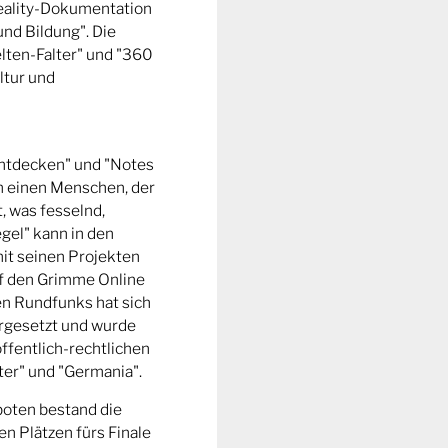
Reality-Dokumentation
und Bildung". Die
ten-Falter" und "360
ltur und
entdecken" und "Notes
m einen Menschen, der
t, was fesselnd,
gel" kann in den
it seinen Projekten
uf den Grimme Online
n Rundfunks hat sich
rgesetzt und wurde
ffentlich-rechtlichen
er" und "Germania".
boten bestand die
n Plätzen fürs Finale