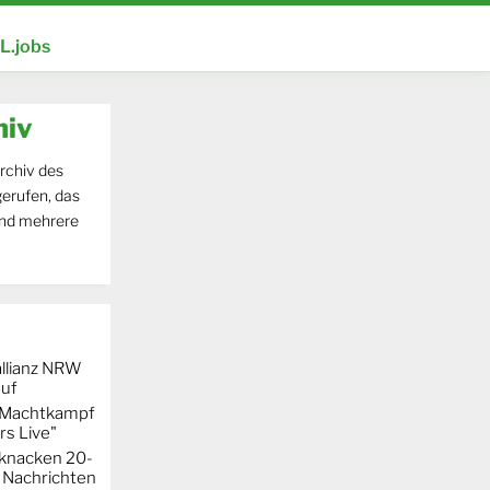
.jobs
hiv
rchiv des
erufen, das
und mehrere
llianz NRW
auf
r Machtkampf
s Live"
knacken 20-
 Nachrichten