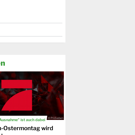
en
© ProSieben
 Ausnahme" ist auch dabei
n-Ostermontag wird