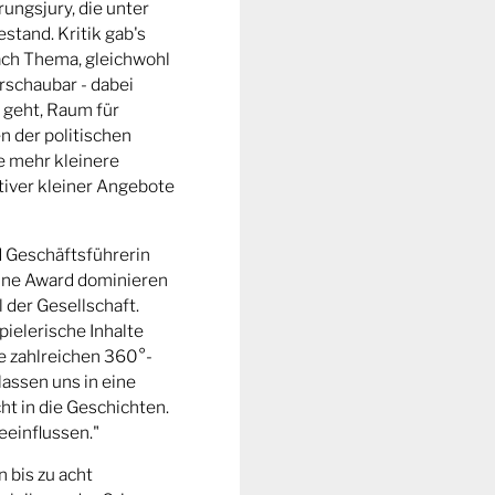
ungsjury, die unter
stand. Kritik gab's
fach Thema, gleichwohl
rschaubar - dabei
 geht, Raum für
n der politischen
e mehr kleinere
tiver kleiner Angebote
d Geschäftsführerin
ine Award dominieren
l der Gesellschaft.
pielerische Inhalte
ie zahlreichen 360°-
lassen uns in eine
t in die Geschichten.
eeinflussen."
n bis zu acht