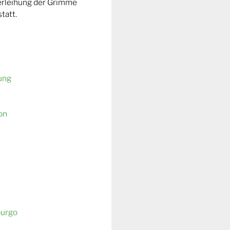
Verleihung der Grimme
tatt.
ung
on
burgo