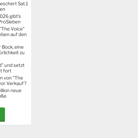
eschert Sat.1
ten
026 gibt’s
 ProSieben
"The Voice"
eben auf den
 Bock, eine
rlichkeit zu
" und setzt
t fort
on von "The
 vor Verkauf?
llion neue
oße