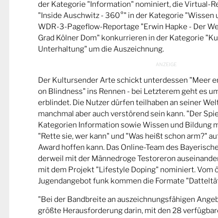
der Kategorie "Information" nominiert, die Virtual-
"Inside Auschwitz - 360°" in der Kategorie "Wissen 
WDR-3-Pageflow-Reportage "Erwin Hapke - Der Wel
Grad Kölner Dom" konkurrieren in der Kategorie "Ku
Unterhaltung" um die Auszeichnung.
Der Kultursender Arte schickt unterdessen "Meer 
on Blindness" ins Rennen - bei Letzterem geht es u
erblindet. Die Nutzer dürfen teilhaben an seiner Wel
manchmal aber auch verstörend sein kann. "Der Spie
Kategorien Information sowie Wissen und Bildung m
"Rette sie, wer kann" und "Was heißt schon arm?" a
Award hoffen kann. Das Online-Team des Bayerische
derweil mit der Männedroge Testoreron auseinande
mit dem Projekt "Lifestyle Doping" nominiert. Vom ö
Jugendangebot funk kommen die Formate "Datteltät
"Bei der Bandbreite an auszeichnungsfähigen Ange
größte Herausforderung darin, mit den 28 verfügbare