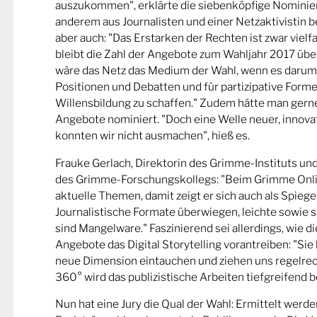
auszukommen", erklärte die siebenköpfige Nominier
anderem aus Journalisten und einer Netzaktivistin be
aber auch: "Das Erstarken der Rechten ist zwar viel
bleibt die Zahl der Angebote zum Wahljahr 2017 übe
wäre das Netz das Medium der Wahl, wenn es darum
Positionen und Debatten und für partizipative Forme
Willensbildung zu schaffen." Zudem hätte man gern
Angebote nominiert. "Doch eine Welle neuer, innova
konnten wir nicht ausmachen", hieß es.
Frauke Gerlach, Direktorin des Grimme-Instituts un
des Grimme-Forschungskollegs: "Beim Grimme Onl
aktuelle Themen, damit zeigt er sich auch als Spiege
Journalistische Formate überwiegen, leichte sowie s
sind Mangelware." Faszinierend sei allerdings, wie d
Angebote das Digital Storytelling vorantreiben: "Sie 
neue Dimension eintauchen und ziehen uns regelrech
360° wird das publizistische Arbeiten tiefgreifend b
Nun hat eine Jury die Qual der Wahl: Ermittelt werde