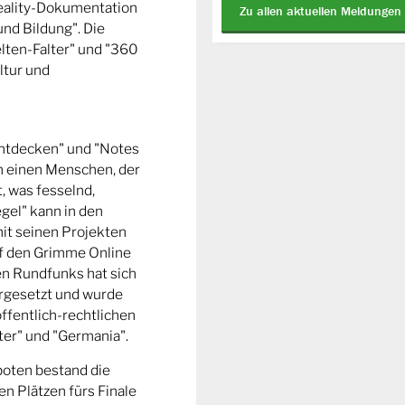
Reality-Dokumentation
Zu allen aktuellen Meldungen
und Bildung". Die
ten-Falter" und "360
ltur und
entdecken" und "Notes
m einen Menschen, der
t, was fesselnd,
gel" kann in den
it seinen Projekten
uf den Grimme Online
n Rundfunks hat sich
rgesetzt und wurde
ffentlich-rechtlichen
er" und "Germania".
boten bestand die
n Plätzen fürs Finale