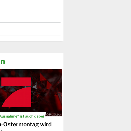
en
© ProSieben
 Ausnahme" ist auch dabei
n-Ostermontag wird