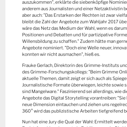
auszukommen", erklärte die siebenköpfige Nominier
anderem aus Journalisten und einer Netzaktivistin be
aber auch: "Das Erstarken der Rechten ist zwar viel
bleibt die Zahl der Angebote zum Wahljahr 2017 übe
wäre das Netz das Medium der Wahl, wenn es darum
Positionen und Debatten und für partizipative Forme
Willensbildung zu schaffen." Zudem hätte man gern
Angebote nominiert. "Doch eine Welle neuer, innova
konnten wir nicht ausmachen", hieß es.
Frauke Gerlach, Direktorin des Grimme-Instituts un
des Grimme-Forschungskollegs: "Beim Grimme Onl
aktuelle Themen, damit zeigt er sich auch als Spiege
Journalistische Formate überwiegen, leichte sowie s
sind Mangelware." Faszinierend sei allerdings, wie d
Angebote das Digital Storytelling vorantreiben: "Sie 
neue Dimension eintauchen und ziehen uns regelrech
360° wird das publizistische Arbeiten tiefgreifend b
Nun hat eine Jury die Qual der Wahl: Ermittelt werde