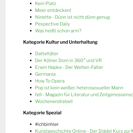
Kein Platz
Meer entdecken!
Ninette - Dünn ist nicht dünn genug
Pespective Daily
Was heißt schon arm?
Kategorie Kultur und Unterhaltung
Datteltäter
Der Kölner Dom in 360° und VR
Erwin Hapke - Der Welten-Falter
Germania
How To Opera
Pop ist kein weißer, heterosexueller Mann
tell - Magazin für Literatur und Zeitgenossens
Wochenendrebell
Kategorie Spezial
#ichbinhier
Kunstgeschichte Online - Der Städel Kurs zur