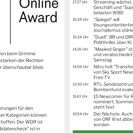
Streaming wächst,
17:27 Uhr
Geschäft und "Supe
belasten WBD
"Spiegel" will
16:39 Uhr
lösungsorientierte
Journalismus stär
"Duell": BR und OR
15:34 Uhr
Politthriller über KI
"Masked Singer" st
14:26 Uhr
orien beim Grimme
und verabschiedet
Samstag
Erstarken der Rechten
Nitro holt "Transfe
14:04 Uhr
r überschaubar blieb.
von Sky Sport News
Free-TV
RTL-Sendezentru
13:30 Uhr
Bombenfund evaku
15 Newcomer für R
11:43 Uhr
nominiert, Sommer
steht fest
ierungen für den
Der Nächste: Auch
10:54 Uhr
ier Kategorien können
von ORF III ist abb
 hoffen. Der WDR ist
worden
idatencheck" ist in