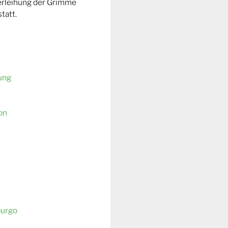
Verleihung der Grimme
tatt.
ung
on
burgo