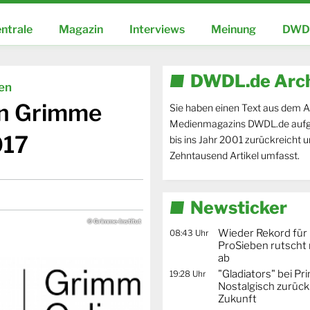
ntrale
Magazin
Interviews
Meinung
DWDL
DWDL.de Arc
ien
en Grimme
Sie haben einen Text aus dem A
Medienmagazins DWDL.de aufg
017
bis ins Jahr 2001 zurückreicht 
Zehntausend Artikel umfasst.
Newsticker
© Grimme-Institut
Wieder Rekord für 
08:43 Uhr
ProSieben rutscht 
ab
"Gladiators" bei Pr
19:28 Uhr
Nostalgisch zurück 
Zukunft