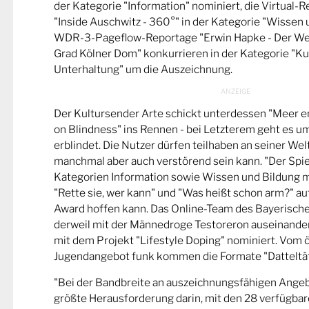
der Kategorie "Information" nominiert, die Virtual-
"Inside Auschwitz - 360°" in der Kategorie "Wissen 
WDR-3-Pageflow-Reportage "Erwin Hapke - Der Wel
Grad Kölner Dom" konkurrieren in der Kategorie "Ku
Unterhaltung" um die Auszeichnung.
Der Kultursender Arte schickt unterdessen "Meer 
on Blindness" ins Rennen - bei Letzterem geht es u
erblindet. Die Nutzer dürfen teilhaben an seiner Wel
manchmal aber auch verstörend sein kann. "Der Spie
Kategorien Information sowie Wissen und Bildung m
"Rette sie, wer kann" und "Was heißt schon arm?" a
Award hoffen kann. Das Online-Team des Bayerische
derweil mit der Männedroge Testoreron auseinande
mit dem Projekt "Lifestyle Doping" nominiert. Vom ö
Jugendangebot funk kommen die Formate "Datteltät
"Bei der Bandbreite an auszeichnungsfähigen Ange
größte Herausforderung darin, mit den 28 verfügbare