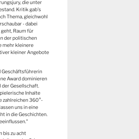
ungsjury, die unter
stand. Kritik gab's
fach Thema, gleichwohl
rschaubar - dabei
 geht, Raum für
n der politischen
e mehr kleinere
tiver kleiner Angebote
d Geschäftsführerin
ine Award dominieren
l der Gesellschaft.
pielerische Inhalte
ie zahlreichen 360°-
lassen uns in eine
t in die Geschichten.
eeinflussen."
n bis zu acht