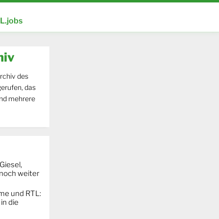
.jobs
hiv
rchiv des
erufen, das
und mehrere
Giesel,
noch weiter
ime und RTL:
in die