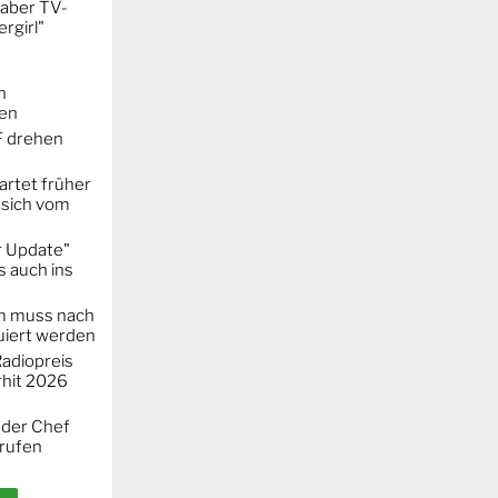
 aber TV-
rgirl"
n
ken
F drehen
artet früher
 sich vom
r Update"
 auch ins
m muss nach
iert werden
adiopreis
hit 2026
 der Chef
erufen