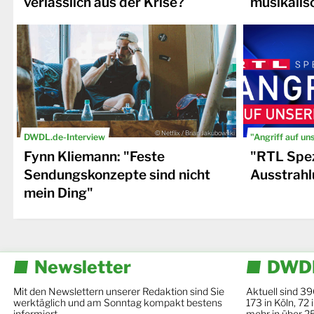
verlässlich aus der Krise?
musikalis
© Netflix / Brian Jakubowski
DWDL.de-Interview
"Angriff auf un
Fynn Kliemann: "Feste
"RTL Spez
Sendungskonzepte sind nicht
Ausstrahl
mein Ding"
Newsletter
DWDL
Mit den Newslettern unserer Redaktion sind Sie
Aktuell sind 39
werktäglich und am Sonntag kompakt bestens
173 in Köln, 72