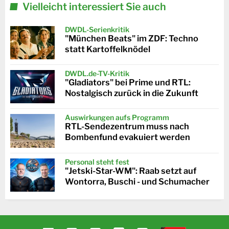
Vielleicht interessiert Sie auch
DWDL-Serienkritik
"München Beats" im ZDF: Techno
statt Kartoffelknödel
DWDL.de-TV-Kritik
"Gladiators" bei Prime und RTL:
Nostalgisch zurück in die Zukunft
Auswirkungen aufs Programm
RTL-Sendezentrum muss nach
Bombenfund evakuiert werden
Personal steht fest
"Jetski-Star-WM": Raab setzt auf
Wontorra, Buschi - und Schumacher