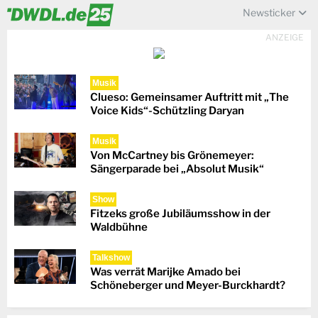
Newsticker
ANZEIGE
Musik
Clueso: Gemeinsamer Auftritt mit „The
Voice Kids“-Schützling Daryan
Musik
Von McCartney bis Grönemeyer:
Sängerparade bei „Absolut Musik“
Show
Fitzeks große Jubiläumsshow in der
Waldbühne
Talkshow
Was verrät Marijke Amado bei
Schöneberger und Meyer-Burckhardt?