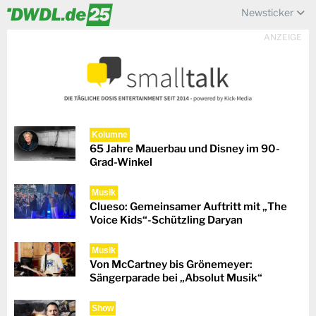
Newsticker
ANZEIGE
Kolumne
65 Jahre Mauerbau und Disney im 90-
Grad-Winkel
Musik
Clueso: Gemeinsamer Auftritt mit „The
Voice Kids“-Schützling Daryan
Musik
Von McCartney bis Grönemeyer:
Sängerparade bei „Absolut Musik“
Show