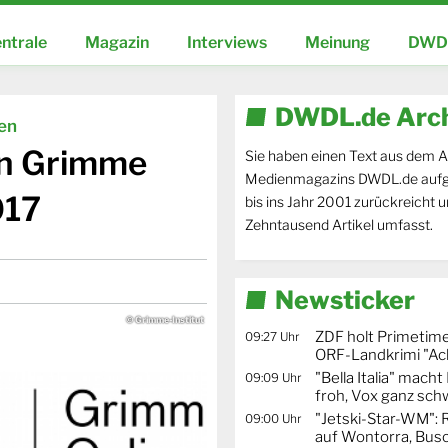
ntrale
Magazin
Interviews
Meinung
DWDL
DWDL.de Arc
ien
en Grimme
Sie haben einen Text aus dem A
Medienmagazins DWDL.de aufg
017
bis ins Jahr 2001 zurückreicht 
Zehntausend Artikel umfasst.
Newsticker
© Grimme-Institut
ZDF holt Primetime
09:27 Uhr
ORF-Landkrimi "Ac
"Bella Italia" mach
09:09 Uhr
froh, Vox ganz sc
"Jetski-Star-WM": 
09:00 Uhr
auf Wontorra, Busc