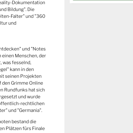
Reality-Dokumentation
und Bildung". Die
ten-Falter" und "360
ltur und
entdecken" und "Notes
m einen Menschen, der
t, was fesselnd,
gel" kann in den
it seinen Projekten
uf den Grimme Online
n Rundfunks hat sich
rgesetzt und wurde
ffentlich-rechtlichen
er" und "Germania".
boten bestand die
n Plätzen fürs Finale