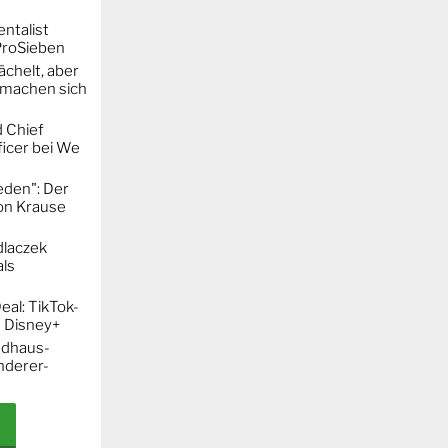
entalist
ProSieben
chelt, aber
machen sich
 Chief
icer bei We
eden": Der
mon Krause
dlaczek
ls
al: TikTok-
 Disney+
ndhaus-
nderer-