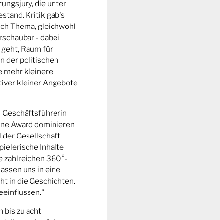
ungsjury, die unter
stand. Kritik gab's
fach Thema, gleichwohl
rschaubar - dabei
 geht, Raum für
n der politischen
e mehr kleinere
tiver kleiner Angebote
d Geschäftsführerin
ine Award dominieren
l der Gesellschaft.
pielerische Inhalte
ie zahlreichen 360°-
lassen uns in eine
t in die Geschichten.
eeinflussen."
n bis zu acht