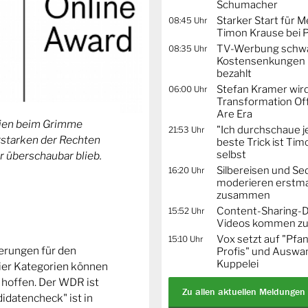
Schumacher
Starker Start für M
08:45 Uhr
Timon Krause bei 
TV-Werbung schwä
08:35 Uhr
Kostensenkungen 
bezahlt
Stefan Kramer wird
06:00 Uhr
Transformation Off
Are Era
orien beim Grimme
"Ich durchschaue j
21:53 Uhr
Erstarken der Rechten
beste Trick ist Ti
selbst
r überschaubar blieb.
Silbereisen und Se
16:20 Uhr
moderieren erstma
zusammen
Content-Sharing-De
15:52 Uhr
Videos kommen zu
Vox setzt auf "Pfa
15:10 Uhr
ierungen für den
Profis" und Auswa
Kuppelei
ier Kategorien können
 hoffen. Der WDR ist
Zu allen aktuellen Meldungen
idatencheck" ist in