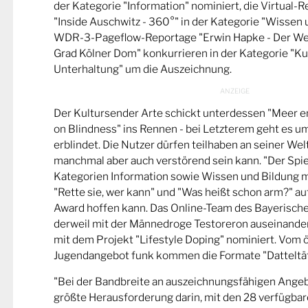
der Kategorie "Information" nominiert, die Virtual-
"Inside Auschwitz - 360°" in der Kategorie "Wissen 
WDR-3-Pageflow-Reportage "Erwin Hapke - Der Wel
Grad Kölner Dom" konkurrieren in der Kategorie "Ku
Unterhaltung" um die Auszeichnung.
Der Kultursender Arte schickt unterdessen "Meer 
on Blindness" ins Rennen - bei Letzterem geht es u
erblindet. Die Nutzer dürfen teilhaben an seiner Wel
manchmal aber auch verstörend sein kann. "Der Spie
Kategorien Information sowie Wissen und Bildung m
"Rette sie, wer kann" und "Was heißt schon arm?" a
Award hoffen kann. Das Online-Team des Bayerische
derweil mit der Männedroge Testoreron auseinande
mit dem Projekt "Lifestyle Doping" nominiert. Vom ö
Jugendangebot funk kommen die Formate "Datteltät
"Bei der Bandbreite an auszeichnungsfähigen Ange
größte Herausforderung darin, mit den 28 verfügbare