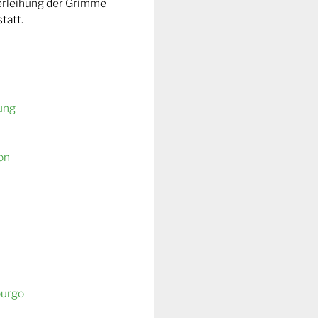
Verleihung der Grimme
tatt.
ung
on
burgo