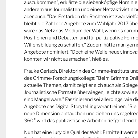
auszukommen", erklärte die siebenköpfige Nominier
anderem aus Journalisten und einer Netzaktivistin be
aber auch: "Das Erstarken der Rechten ist zwar viel
bleibt die Zahl der Angebote zum Wahljahr 2017 übe
wäre das Netz das Medium der Wahl, wenn es darum
Positionen und Debatten und für partizipative Forme
Willensbildung zu schaffen." Zudem hätte man gern
Angebote nominiert. "Doch eine Welle neuer, innova
konnten wir nicht ausmachen", hieß es.
Frauke Gerlach, Direktorin des Grimme-Instituts un
des Grimme-Forschungskollegs: "Beim Grimme Onl
aktuelle Themen, damit zeigt er sich auch als Spiege
Journalistische Formate überwiegen, leichte sowie s
sind Mangelware." Faszinierend sei allerdings, wie d
Angebote das Digital Storytelling vorantreiben: "Sie 
neue Dimension eintauchen und ziehen uns regelrech
360° wird das publizistische Arbeiten tiefgreifend b
Nun hat eine Jury die Qual der Wahl: Ermittelt werde