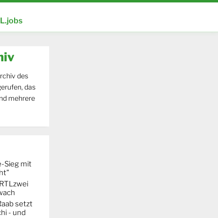
.jobs
hiv
rchiv des
erufen, das
und mehrere
-Sieg mit
ht"
t RTLzwei
hwach
Raab setzt
hi - und