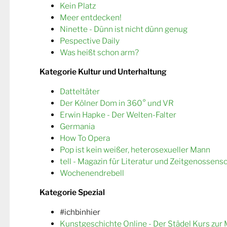
Kein Platz
Meer entdecken!
Ninette - Dünn ist nicht dünn genug
Pespective Daily
Was heißt schon arm?
Kategorie Kultur und Unterhaltung
Datteltäter
Der Kölner Dom in 360° und VR
Erwin Hapke - Der Welten-Falter
Germania
How To Opera
Pop ist kein weißer, heterosexueller Mann
tell - Magazin für Literatur und Zeitgenossens
Wochenendrebell
Kategorie Spezial
#ichbinhier
Kunstgeschichte Online - Der Städel Kurs zur