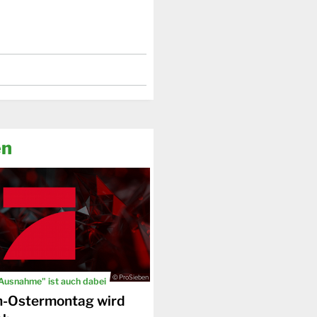
en
© ProSieben
 Ausnahme" ist auch dabei
n-Ostermontag wird