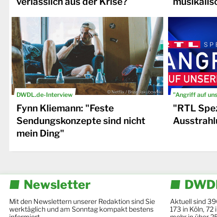
verlässlich aus der Krise?
musikalis
© Netflix / Brian Jakubowski
DWDL.de-Interview
"Angriff auf un
Fynn Kliemann: "Feste
"RTL Spez
Sendungskonzepte sind nicht
Ausstrahl
mein Ding"
Newsletter
DWDL
Mit den Newslettern unserer Redaktion sind Sie
Aktuell sind 39
werktäglich und am Sonntag kompakt bestens
173 in Köln, 72