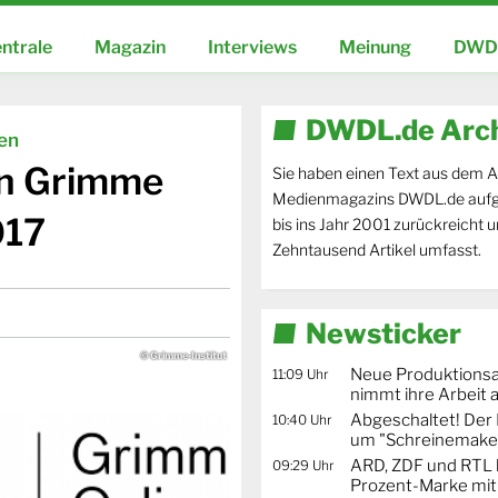
ntrale
Magazin
Interviews
Meinung
DWDL
DWDL.de Arc
ien
en Grimme
Sie haben einen Text aus dem A
Medienmagazins DWDL.de aufg
017
bis ins Jahr 2001 zurückreicht 
Zehntausend Artikel umfasst.
Newsticker
© Grimme-Institut
Neue Produktionsa
11:09 Uhr
nimmt ihre Arbeit 
Abgeschaltet! De
10:40 Uhr
um "Schreinemaker
ARD, ZDF und RTL 
09:29 Uhr
Prozent-Marke mit