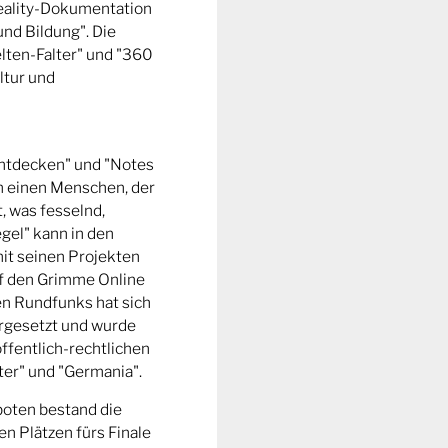
Reality-Dokumentation
und Bildung". Die
ten-Falter" und "360
ltur und
entdecken" und "Notes
m einen Menschen, der
t, was fesselnd,
gel" kann in den
it seinen Projekten
uf den Grimme Online
n Rundfunks hat sich
rgesetzt und wurde
ffentlich-rechtlichen
er" und "Germania".
boten bestand die
n Plätzen fürs Finale