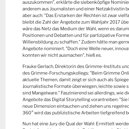
auszukommen", erklärte die siebenköpfige Nominier
anderem aus Journalisten und einer Netzaktivistin be
aber auch: "Das Erstarken der Rechten ist zwar viel
bleibt die Zahl der Angebote zum Wahljahr 2017 übe
wäre das Netz das Medium der Wahl, wenn es darum
Positionen und Debatten und für partizipative Forme
Willensbildung zu schaffen." Zudem hätte man gern
Angebote nominiert. "Doch eine Welle neuer, innova
konnten wir nicht ausmachen", hieß es.
Frauke Gerlach, Direktorin des Grimme-Instituts un
des Grimme-Forschungskollegs: "Beim Grimme Onl
aktuelle Themen, damit zeigt er sich auch als Spiege
Journalistische Formate überwiegen, leichte sowie s
sind Mangelware." Faszinierend sei allerdings, wie d
Angebote das Digital Storytelling vorantreiben: "Sie 
neue Dimension eintauchen und ziehen uns regelrech
360° wird das publizistische Arbeiten tiefgreifend b
Nun hat eine Jury die Qual der Wahl: Ermittelt werde