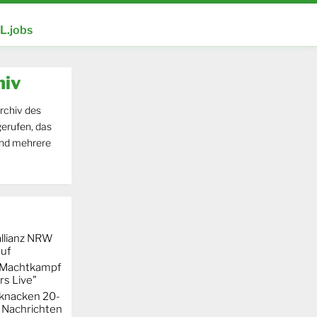
.jobs
hiv
rchiv des
erufen, das
und mehrere
llianz NRW
auf
r Machtkampf
s Live"
knacken 20-
 Nachrichten