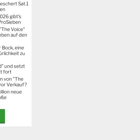
eschert Sat.1
ten
026 gibt’s
 ProSieben
"The Voice"
eben auf den
 Bock, eine
rlichkeit zu
" und setzt
t fort
on von "The
 vor Verkauf?
llion neue
oße