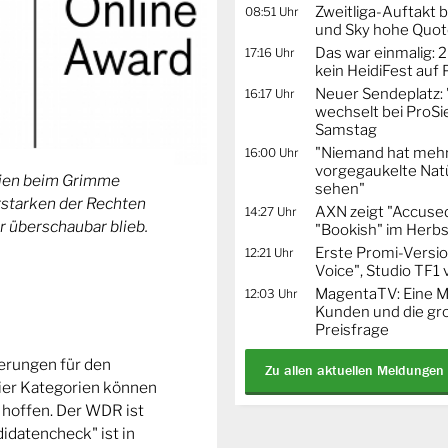
Zweitliga-Auftakt b
08:51 Uhr
und Sky hohe Quo
Das war einmalig: 2
17:16 Uhr
kein HeidiFest auf
Neuer Sendeplatz: 
16:17 Uhr
wechselt bei ProSi
Samstag
"Niemand hat mehr
16:00 Uhr
vorgegaukelte Natü
orien beim Grimme
sehen"
Erstarken der Rechten
AXN zeigt "Accused
14:27 Uhr
r überschaubar blieb.
"Bookish" im Herbs
Erste Promi-Versi
12:21 Uhr
Voice", Studio TF1
MagentaTV: Eine Mi
12:03 Uhr
Kunden und die gr
Preisfrage
ierungen für den
Zu allen aktuellen Meldungen
ier Kategorien können
 hoffen. Der WDR ist
idatencheck" ist in