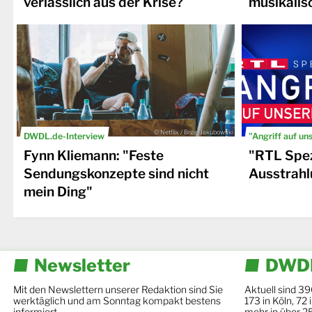
verlässlich aus der Krise?
musikalis
© Netflix / Brian Jakubowski
DWDL.de-Interview
"Angriff auf un
Fynn Kliemann: "Feste
"RTL Spez
Sendungskonzepte sind nicht
Ausstrahl
mein Ding"
Newsletter
DWDL
Mit den Newslettern unserer Redaktion sind Sie
Aktuell sind 39
werktäglich und am Sonntag kompakt bestens
173 in Köln, 72