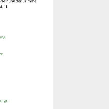
Verleihung der Grimme
tatt.
ung
on
burgo