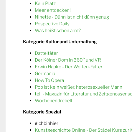
Kein Platz
Meer entdecken!
Ninette - Dünn ist nicht dünn genug
Pespective Daily
Was heißt schon arm?
Kategorie Kultur und Unterhaltung
Datteltäter
Der Kölner Dom in 360° und VR
Erwin Hapke - Der Welten-Falter
Germania
How To Opera
Pop ist kein weißer, heterosexueller Mann
tell - Magazin für Literatur und Zeitgenossens
Wochenendrebell
Kategorie Spezial
#ichbinhier
Kunstgeschichte Online - Der Städel Kurs zur