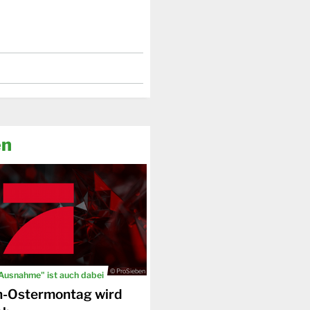
en
© ProSieben
 Ausnahme" ist auch dabei
n-Ostermontag wird