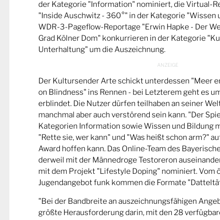
der Kategorie "Information" nominiert, die Virtual-
"Inside Auschwitz - 360°" in der Kategorie "Wissen 
WDR-3-Pageflow-Reportage "Erwin Hapke - Der Wel
Grad Kölner Dom" konkurrieren in der Kategorie "Ku
Unterhaltung" um die Auszeichnung.
Der Kultursender Arte schickt unterdessen "Meer 
on Blindness" ins Rennen - bei Letzterem geht es u
erblindet. Die Nutzer dürfen teilhaben an seiner Wel
manchmal aber auch verstörend sein kann. "Der Spie
Kategorien Information sowie Wissen und Bildung m
"Rette sie, wer kann" und "Was heißt schon arm?" a
Award hoffen kann. Das Online-Team des Bayerische
derweil mit der Männedroge Testoreron auseinande
mit dem Projekt "Lifestyle Doping" nominiert. Vom ö
Jugendangebot funk kommen die Formate "Datteltät
"Bei der Bandbreite an auszeichnungsfähigen Ange
größte Herausforderung darin, mit den 28 verfügbare