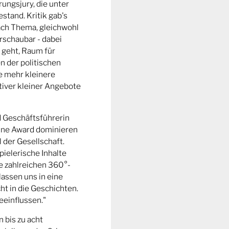
ungsjury, die unter
stand. Kritik gab's
fach Thema, gleichwohl
rschaubar - dabei
 geht, Raum für
n der politischen
e mehr kleinere
tiver kleiner Angebote
d Geschäftsführerin
ine Award dominieren
l der Gesellschaft.
pielerische Inhalte
ie zahlreichen 360°-
lassen uns in eine
t in die Geschichten.
eeinflussen."
n bis zu acht