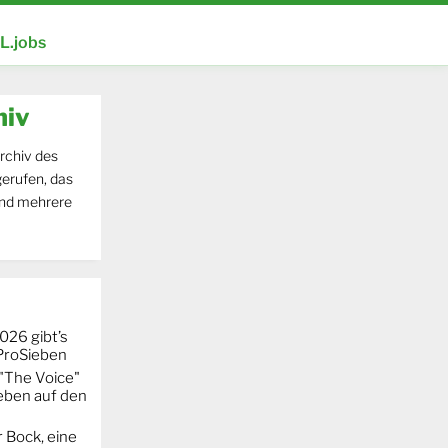
.jobs
hiv
rchiv des
erufen, das
und mehrere
026 gibt’s
 ProSieben
"The Voice"
eben auf den
 Bock, eine