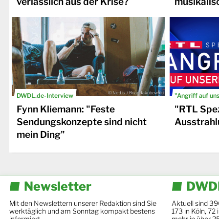
verlässlich aus der Krise?
musikalis
© Netflix / Brian Jakubowski
DWDL.de-Interview
"Angriff auf un
Fynn Kliemann: "Feste
"RTL Spez
Sendungskonzepte sind nicht
Ausstrahl
mein Ding"
Newsletter
DWDL
Mit den Newslettern unserer Redaktion sind Sie
Aktuell sind 39
werktäglich und am Sonntag kompakt bestens
173 in Köln, 72