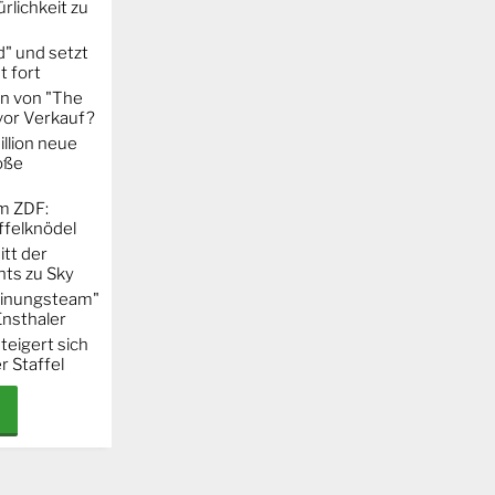
rlichkeit zu
" und setzt
t fort
on von "The
 vor Verkauf?
llion neue
oße
m ZDF:
ffelknödel
itt der
hts zu Sky
Meinungsteam"
Ensthaler
steigert sich
r Staffel