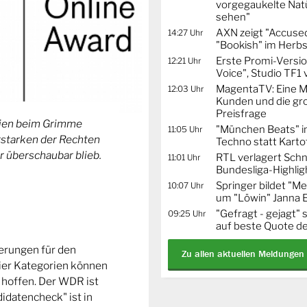
vorgegaukelte Natü
sehen"
AXN zeigt "Accused
14:27 Uhr
"Bookish" im Herbs
Erste Promi-Versi
12:21 Uhr
Voice", Studio TF1
MagentaTV: Eine Mi
12:03 Uhr
Kunden und die gr
Preisfrage
orien beim Grimme
"München Beats" i
11:05 Uhr
Erstarken der Rechten
Techno statt Karto
r überschaubar blieb.
RTL verlagert Schn
11:01 Uhr
Bundesliga-Highlig
Springer bildet "
10:07 Uhr
um "Löwin" Janna 
"Gefragt - gejagt" 
09:25 Uhr
auf beste Quote de
ierungen für den
Zu allen aktuellen Meldungen
ier Kategorien können
 hoffen. Der WDR ist
idatencheck" ist in