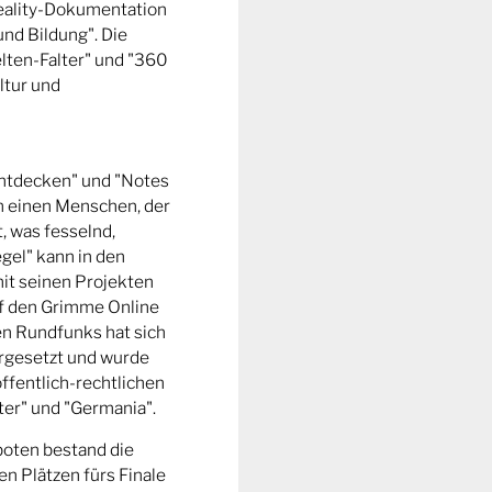
Reality-Dokumentation
und Bildung". Die
ten-Falter" und "360
ltur und
entdecken" und "Notes
m einen Menschen, der
t, was fesselnd,
gel" kann in den
it seinen Projekten
uf den Grimme Online
n Rundfunks hat sich
rgesetzt und wurde
ffentlich-rechtlichen
er" und "Germania".
boten bestand die
n Plätzen fürs Finale