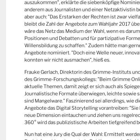
auszukommen", erklärte die siebenköpfige Nominier
anderem aus Journalisten und einer Netzaktivistin be
aber auch: "Das Erstarken der Rechten ist zwar viel
bleibt die Zahl der Angebote zum Wahljahr 2017 übe
wäre das Netz das Medium der Wahl, wenn es darum
Positionen und Debatten und für partizipative Forme
Willensbildung zu schaffen." Zudem hätte man gern
Angebote nominiert. "Doch eine Welle neuer, innova
konnten wir nicht ausmachen", hieß es.
Frauke Gerlach, Direktorin des Grimme-Instituts un
des Grimme-Forschungskollegs: "Beim Grimme Onl
aktuelle Themen, damit zeigt er sich auch als Spiege
Journalistische Formate überwiegen, leichte sowie s
sind Mangelware." Faszinierend sei allerdings, wie d
Angebote das Digital Storytelling vorantreiben: "Sie 
neue Dimension eintauchen und ziehen uns regelrech
360° wird das publizistische Arbeiten tiefgreifend b
Nun hat eine Jury die Qual der Wahl: Ermittelt werde