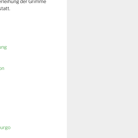
Verleihung der Grimme
tatt.
ung
on
burgo