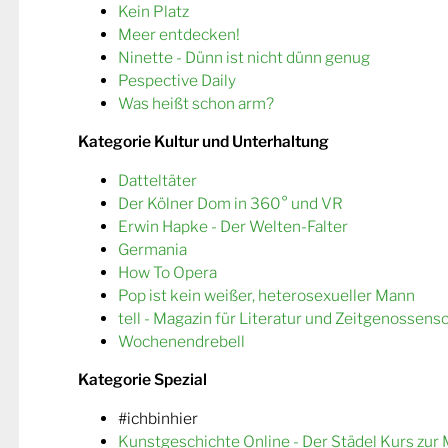
Kein Platz
Meer entdecken!
Ninette - Dünn ist nicht dünn genug
Pespective Daily
Was heißt schon arm?
Kategorie Kultur und Unterhaltung
Datteltäter
Der Kölner Dom in 360° und VR
Erwin Hapke - Der Welten-Falter
Germania
How To Opera
Pop ist kein weißer, heterosexueller Mann
tell - Magazin für Literatur und Zeitgenossens
Wochenendrebell
Kategorie Spezial
#ichbinhier
Kunstgeschichte Online - Der Städel Kurs zur