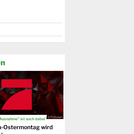
en
© ProSieben
 Ausnahme" ist auch dabei
n-Ostermontag wird