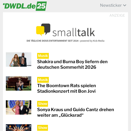
Newsticker
ANZEIGE
Musik
Shakira und Burna Boy liefern den
deutschen Sommerhit 2026
Musik
The Boomtown Rats spielen
Stadionkonzert mit Bon Jovi
Show
Sonya Kraus und Guido Cantz drehen
weiter am „Glücksrad“
Show