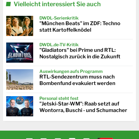
Vielleicht interessiert Sie auch
DWDL-Serienkritik
"München Beats" im ZDF: Techno
statt Kartoffelknödel
DWDL.de-TV-Kritik
"Gladiators" bei Prime und RTL:
Nostalgisch zurück in die Zukunft
Auswirkungen aufs Programm
RTL-Sendezentrum muss nach
Bombenfund evakuiert werden
Personal steht fest
"Jetski-Star-WM": Raab setzt auf
Wontorra, Buschi - und Schumacher