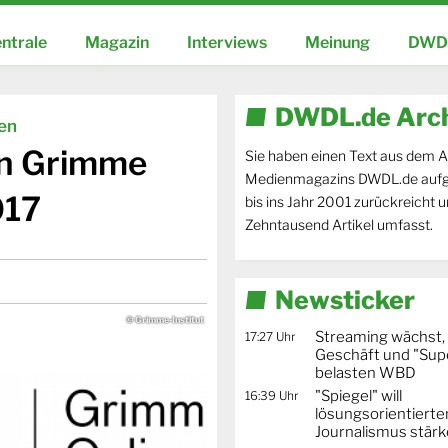
ntrale
Magazin
Interviews
Meinung
DWDL
DWDL.de Arc
ien
en Grimme
Sie haben einen Text aus dem A
Medienmagazins DWDL.de aufg
017
bis ins Jahr 2001 zurückreicht 
Zehntausend Artikel umfasst.
Newsticker
© Grimme-Institut
Streaming wächst,
17:27 Uhr
Geschäft und "Supe
belasten WBD
"Spiegel" will
16:39 Uhr
lösungsorientierte
Journalismus stär