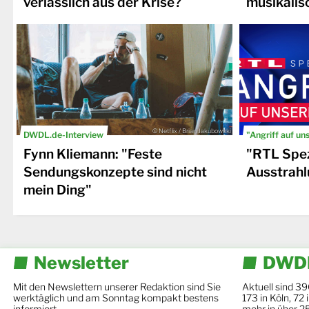
verlässlich aus der Krise?
musikalis
© Netflix / Brian Jakubowski
DWDL.de-Interview
"Angriff auf un
Fynn Kliemann: "Feste
"RTL Spez
Sendungskonzepte sind nicht
Ausstrahl
mein Ding"
Newsletter
DWDL
Mit den Newslettern unserer Redaktion sind Sie
Aktuell sind 39
werktäglich und am Sonntag kompakt bestens
173 in Köln, 72