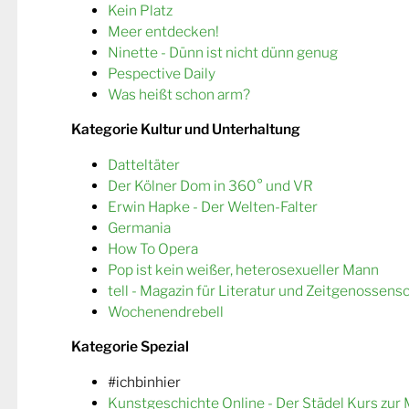
Kein Platz
Meer entdecken!
Ninette - Dünn ist nicht dünn genug
Pespective Daily
Was heißt schon arm?
Kategorie Kultur und Unterhaltung
Datteltäter
Der Kölner Dom in 360° und VR
Erwin Hapke - Der Welten-Falter
Germania
How To Opera
Pop ist kein weißer, heterosexueller Mann
tell - Magazin für Literatur und Zeitgenossens
Wochenendrebell
Kategorie Spezial
#ichbinhier
Kunstgeschichte Online - Der Städel Kurs zur