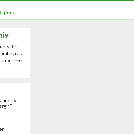
.jobs
hiv
rchiv des
erufen, das
und mehrere
 aber TV-
rgirl"
n
ken