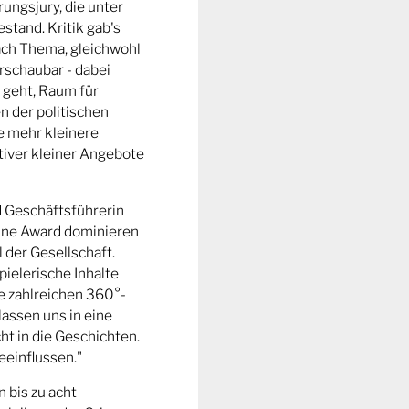
ungsjury, die unter
stand. Kritik gab's
fach Thema, gleichwohl
rschaubar - dabei
 geht, Raum für
n der politischen
e mehr kleinere
tiver kleiner Angebote
d Geschäftsführerin
ine Award dominieren
l der Gesellschaft.
pielerische Inhalte
ie zahlreichen 360°-
lassen uns in eine
t in die Geschichten.
eeinflussen."
n bis zu acht