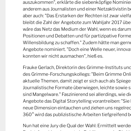
auszukommen", erklärte die siebenköpfige Nominier
anderem aus Journalisten und einer Netzaktivistin be
aber auch: "Das Erstarken der Rechten ist zwar viel
bleibt die Zahl der Angebote zum Wahljahr 2017 übe
wäre das Netz das Medium der Wahl, wenn es darum
Positionen und Debatten und für partizipative Forme
Willensbildung zu schaffen." Zudem hätte man gern
Angebote nominiert. "Doch eine Welle neuer, innova
konnten wir nicht ausmachen", hieß es.
Frauke Gerlach, Direktorin des Grimme-Instituts un
des Grimme-Forschungskollegs: "Beim Grimme Onl
aktuelle Themen, damit zeigt er sich auch als Spiege
Journalistische Formate überwiegen, leichte sowie s
sind Mangelware." Faszinierend sei allerdings, wie d
Angebote das Digital Storytelling vorantreiben: "Sie 
neue Dimension eintauchen und ziehen uns regelrech
360° wird das publizistische Arbeiten tiefgreifend b
Nun hat eine Jury die Qual der Wahl: Ermittelt werde