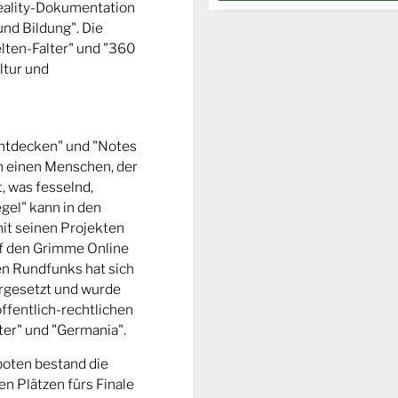
Reality-Dokumentation
und Bildung". Die
ten-Falter" und "360
ltur und
entdecken" und "Notes
m einen Menschen, der
t, was fesselnd,
gel" kann in den
it seinen Projekten
uf den Grimme Online
n Rundfunks hat sich
rgesetzt und wurde
ffentlich-rechtlichen
er" und "Germania".
boten bestand die
n Plätzen fürs Finale