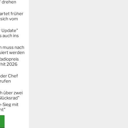
F drehen
artet früher
 sich vom
r Update"
 auch ins
m muss nach
iert werden
adiopreis
hit 2026
 der Chef
erufen
h über zwei
Glücksrad"
-Sieg mit
ht"