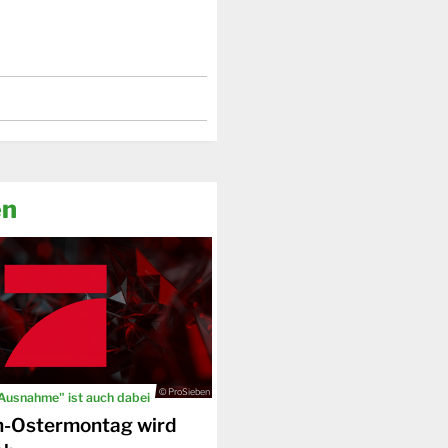
en
© ProSieben
 Ausnahme" ist auch dabei
n-Ostermontag wird