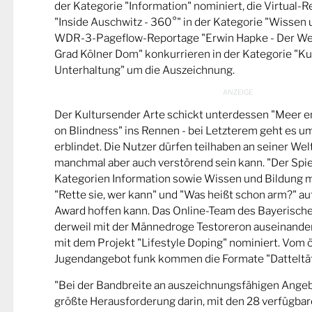
der Kategorie "Information" nominiert, die Virtual-
"Inside Auschwitz - 360°" in der Kategorie "Wissen 
WDR-3-Pageflow-Reportage "Erwin Hapke - Der Wel
Grad Kölner Dom" konkurrieren in der Kategorie "Ku
Unterhaltung" um die Auszeichnung.
Der Kultursender Arte schickt unterdessen "Meer 
on Blindness" ins Rennen - bei Letzterem geht es u
erblindet. Die Nutzer dürfen teilhaben an seiner Wel
manchmal aber auch verstörend sein kann. "Der Spie
Kategorien Information sowie Wissen und Bildung m
"Rette sie, wer kann" und "Was heißt schon arm?" a
Award hoffen kann. Das Online-Team des Bayerische
derweil mit der Männedroge Testoreron auseinande
mit dem Projekt "Lifestyle Doping" nominiert. Vom ö
Jugendangebot funk kommen die Formate "Datteltät
"Bei der Bandbreite an auszeichnungsfähigen Ange
größte Herausforderung darin, mit den 28 verfügbare