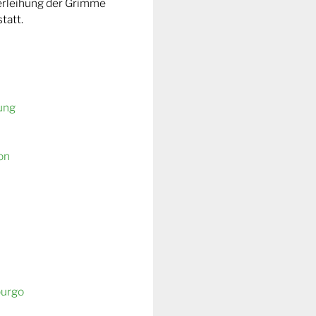
Verleihung der Grimme
tatt.
ung
on
burgo