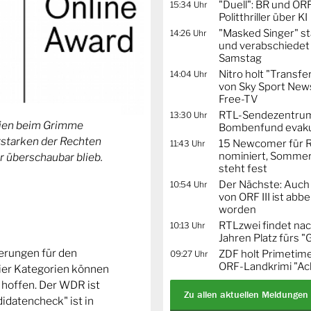
"Duell": BR und OR
15:34 Uhr
Politthriller über KI
"Masked Singer" st
14:26 Uhr
und verabschiedet
Samstag
Nitro holt "Transfe
14:04 Uhr
von Sky Sport News
Free-TV
RTL-Sendezentru
13:30 Uhr
orien beim Grimme
Bombenfund evaku
Erstarken der Rechten
15 Newcomer für R
11:43 Uhr
nominiert, Sommer
r überschaubar blieb.
steht fest
Der Nächste: Auch
10:54 Uhr
von ORF III ist abb
worden
RTLzwei findet nac
10:13 Uhr
Jahren Platz fürs "
ierungen für den
ZDF holt Primetime
09:27 Uhr
ORF-Landkrimi "Ac
ier Kategorien können
 hoffen. Der WDR ist
Zu allen aktuellen Meldungen
idatencheck" ist in