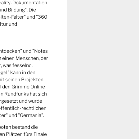
Reality-Dokumentation
und Bildung". Die
ten-Falter" und "360
ltur und
entdecken" und "Notes
m einen Menschen, der
t, was fesselnd,
gel" kann in den
it seinen Projekten
uf den Grimme Online
n Rundfunks hat sich
rgesetzt und wurde
ffentlich-rechtlichen
er" und "Germania".
boten bestand die
n Plätzen fürs Finale