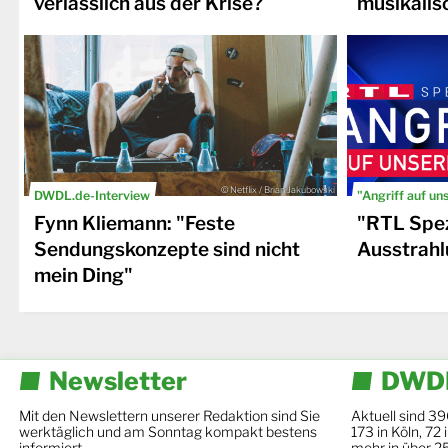
verlässlich aus der Krise?
musikalis
© Netflix / Brian Jakubowski
DWDL.de-Interview
"Angriff auf un
Fynn Kliemann: "Feste
"RTL Spez
Sendungskonzepte sind nicht
Ausstrahl
mein Ding"
Newsletter
DWDL
Mit den Newslettern unserer Redaktion sind Sie
Aktuell sind 39
werktäglich und am Sonntag kompakt bestens
173 in Köln, 72