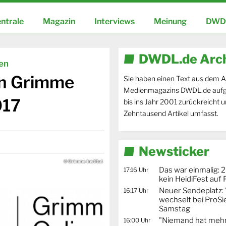
ntrale
Magazin
Interviews
Meinung
DWDL
DWDL.de Arc
ien
en Grimme
Sie haben einen Text aus dem A
Medienmagazins DWDL.de aufg
017
bis ins Jahr 2001 zurückreicht 
Zehntausend Artikel umfasst.
Newsticker
© Grimme-Institut
Das war einmalig: 2
17:16 Uhr
kein HeidiFest auf
Neuer Sendeplatz: 
16:17 Uhr
wechselt bei ProSi
Samstag
"Niemand hat mehr
16:00 Uhr