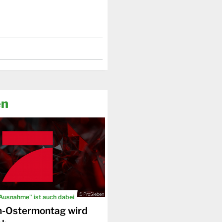
en
© ProSieben
 Ausnahme" ist auch dabei
n-Ostermontag wird