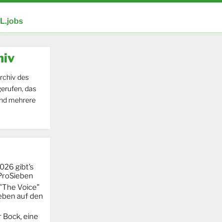
.jobs
hiv
rchiv des
erufen, das
und mehrere
026 gibt’s
 ProSieben
"The Voice"
eben auf den
 Bock, eine