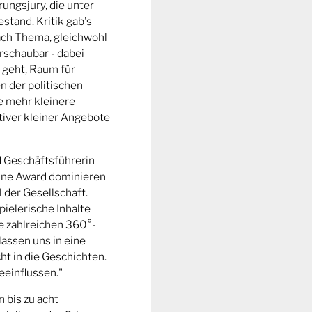
ungsjury, die unter
stand. Kritik gab's
fach Thema, gleichwohl
rschaubar - dabei
 geht, Raum für
n der politischen
e mehr kleinere
tiver kleiner Angebote
d Geschäftsführerin
ine Award dominieren
l der Gesellschaft.
pielerische Inhalte
ie zahlreichen 360°-
lassen uns in eine
t in die Geschichten.
eeinflussen."
n bis zu acht