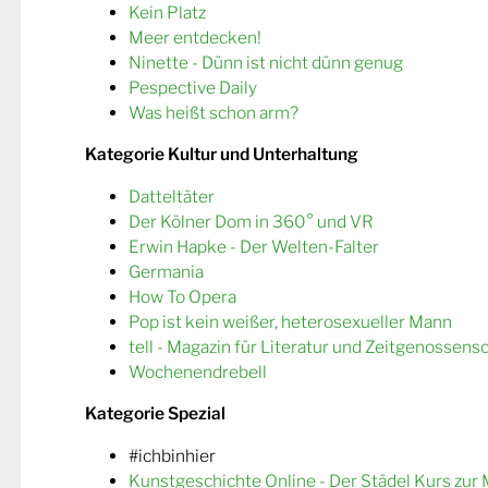
Kein Platz
Meer entdecken!
Ninette - Dünn ist nicht dünn genug
Pespective Daily
Was heißt schon arm?
Kategorie Kultur und Unterhaltung
Datteltäter
Der Kölner Dom in 360° und VR
Erwin Hapke - Der Welten-Falter
Germania
How To Opera
Pop ist kein weißer, heterosexueller Mann
tell - Magazin für Literatur und Zeitgenossens
Wochenendrebell
Kategorie Spezial
#ichbinhier
Kunstgeschichte Online - Der Städel Kurs zur