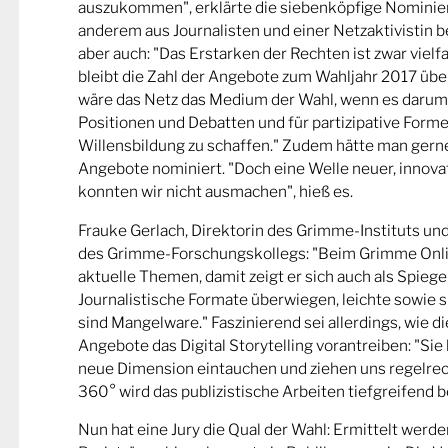
auszukommen", erklärte die siebenköpfige Nominier
anderem aus Journalisten und einer Netzaktivistin be
aber auch: "Das Erstarken der Rechten ist zwar viel
bleibt die Zahl der Angebote zum Wahljahr 2017 übe
wäre das Netz das Medium der Wahl, wenn es darum
Positionen und Debatten und für partizipative Forme
Willensbildung zu schaffen." Zudem hätte man gern
Angebote nominiert. "Doch eine Welle neuer, innova
konnten wir nicht ausmachen", hieß es.
Frauke Gerlach, Direktorin des Grimme-Instituts un
des Grimme-Forschungskollegs: "Beim Grimme Onl
aktuelle Themen, damit zeigt er sich auch als Spiege
Journalistische Formate überwiegen, leichte sowie s
sind Mangelware." Faszinierend sei allerdings, wie d
Angebote das Digital Storytelling vorantreiben: "Sie 
neue Dimension eintauchen und ziehen uns regelrech
360° wird das publizistische Arbeiten tiefgreifend b
Nun hat eine Jury die Qual der Wahl: Ermittelt werde