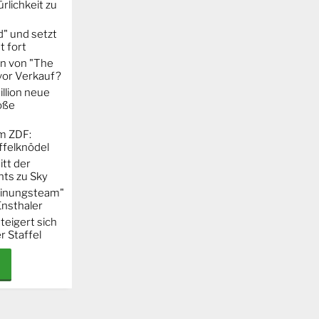
rlichkeit zu
" und setzt
t fort
on von "The
 vor Verkauf?
llion neue
oße
m ZDF:
ffelknödel
itt der
hts zu Sky
Meinungsteam"
Ensthaler
steigert sich
r Staffel