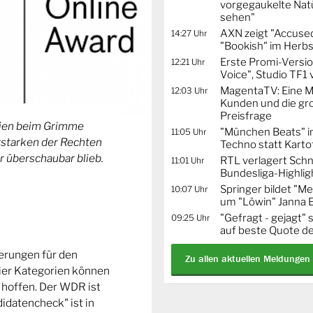
vorgegaukelte Natü
sehen"
AXN zeigt "Accused
14:27 Uhr
"Bookish" im Herbs
Erste Promi-Versi
12:21 Uhr
Voice", Studio TF1
MagentaTV: Eine Mi
12:03 Uhr
Kunden und die gr
Preisfrage
orien beim Grimme
"München Beats" i
11:05 Uhr
Erstarken der Rechten
Techno statt Karto
r überschaubar blieb.
RTL verlagert Schn
11:01 Uhr
Bundesliga-Highlig
Springer bildet "
10:07 Uhr
um "Löwin" Janna 
"Gefragt - gejagt" 
09:25 Uhr
auf beste Quote de
ierungen für den
Zu allen aktuellen Meldungen
ier Kategorien können
 hoffen. Der WDR ist
idatencheck" ist in