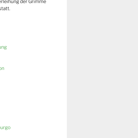
Verleihung der Grimme
tatt.
ung
on
burgo