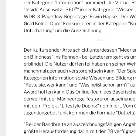
der Kategorie "Information" nominiert, die Virtual-
"Inside Auschwitz - 360°" in der Kategorie "Wissen 
WDR-3-Pageflow-Reportage "Erwin Hapke - Der Wel
Grad Kölner Dom" konkurrieren in der Kategorie "Ku
Unterhaltung" um die Auszeichnung.
Der Kultursender Arte schickt unterdessen "Meer 
on Blindness" ins Rennen - bei Letzterem geht es u
erblindet. Die Nutzer dürfen teilhaben an seiner Wel
manchmal aber auch verstörend sein kann. "Der Spie
Kategorien Information sowie Wissen und Bildung m
"Rette sie, wer kann" und "Was heißt schon arm?" a
Award hoffen kann. Das Online-Team des Bayerische
derweil mit der Männedroge Testoreron auseinande
mit dem Projekt "Lifestyle Doping" nominiert. Vom ö
Jugendangebot funk kommen die Formate "Datteltät
"Bei der Bandbreite an auszeichnungsfähigen Ange
größte Herausforderung darin, mit den 28 verfügbare