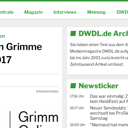
ntrale
Magazin
Interviews
Meinung
DWDL
DWDL.de Arc
ien
en Grimme
Sie haben einen Text aus dem A
Medienmagazins DWDL.de aufg
017
bis ins Jahr 2001 zurückreicht 
Zehntausend Artikel umfasst.
Newsticker
© Grimme-Institut
Das war einmalig: 2
17:16 Uhr
kein HeidiFest auf
Neuer Sendeplatz: 
16:17 Uhr
wechselt bei ProSi
Samstag
"Niemand hat mehr
16:00 Uhr