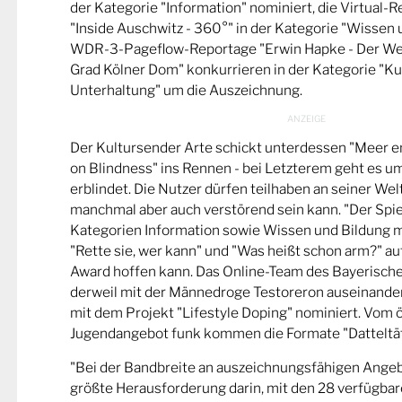
der Kategorie "Information" nominiert, die Virtual-
"Inside Auschwitz - 360°" in der Kategorie "Wissen 
WDR-3-Pageflow-Reportage "Erwin Hapke - Der Wel
Grad Kölner Dom" konkurrieren in der Kategorie "Ku
Unterhaltung" um die Auszeichnung.
Der Kultursender Arte schickt unterdessen "Meer 
on Blindness" ins Rennen - bei Letzterem geht es u
erblindet. Die Nutzer dürfen teilhaben an seiner Wel
manchmal aber auch verstörend sein kann. "Der Spie
Kategorien Information sowie Wissen und Bildung m
"Rette sie, wer kann" und "Was heißt schon arm?" a
Award hoffen kann. Das Online-Team des Bayerische
derweil mit der Männedroge Testoreron auseinande
mit dem Projekt "Lifestyle Doping" nominiert. Vom ö
Jugendangebot funk kommen die Formate "Datteltät
"Bei der Bandbreite an auszeichnungsfähigen Ange
größte Herausforderung darin, mit den 28 verfügbare