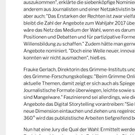
auszukommen", erklärte die siebenköpfige Nominier
anderem aus Journalisten und einer Netzaktivistin be
aber auch: "Das Erstarken der Rechten ist zwar viel
bleibt die Zahl der Angebote zum Wahljahr 2017 übe
wäre das Netz das Medium der Wahl, wenn es darum
Positionen und Debatten und für partizipative Forme
Willensbildung zu schaffen." Zudem hätte man gern
Angebote nominiert. "Doch eine Welle neuer, innova
konnten wir nicht ausmachen", hieß es.
Frauke Gerlach, Direktorin des Grimme-Instituts un
des Grimme-Forschungskollegs: "Beim Grimme Onl
aktuelle Themen, damit zeigt er sich auch als Spiege
Journalistische Formate überwiegen, leichte sowie s
sind Mangelware." Faszinierend sei allerdings, wie d
Angebote das Digital Storytelling vorantreiben: "Sie 
neue Dimension eintauchen und ziehen uns regelrech
360° wird das publizistische Arbeiten tiefgreifend b
Nun hat eine Jury die Qual der Wahl: Ermittelt werde