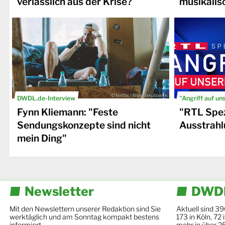
verlässlich aus der Krise?
musikalis
© Netflix / Brian Jakubowski
DWDL.de-Interview
"Angriff auf un
Fynn Kliemann: "Feste
"RTL Spez
Sendungskonzepte sind nicht
Ausstrahl
mein Ding"
Newsletter
DWDL
Mit den Newslettern unserer Redaktion sind Sie
Aktuell sind 39
werktäglich und am Sonntag kompakt bestens
173 in Köln, 72