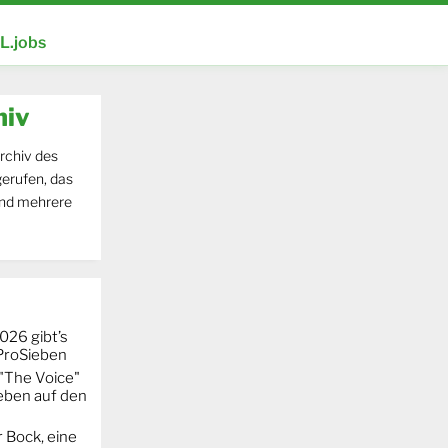
.jobs
hiv
rchiv des
erufen, das
und mehrere
026 gibt’s
 ProSieben
"The Voice"
eben auf den
 Bock, eine