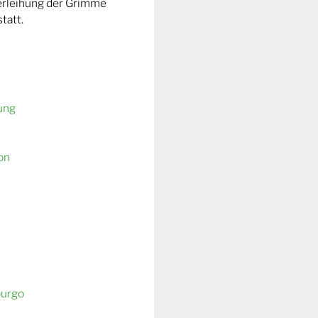
Verleihung der Grimme
tatt.
ung
on
burgo