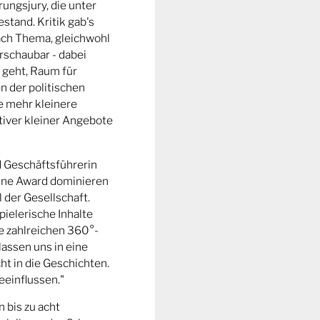
ungsjury, die unter
stand. Kritik gab's
fach Thema, gleichwohl
rschaubar - dabei
 geht, Raum für
n der politischen
e mehr kleinere
tiver kleiner Angebote
d Geschäftsführerin
ine Award dominieren
l der Gesellschaft.
pielerische Inhalte
ie zahlreichen 360°-
lassen uns in eine
t in die Geschichten.
eeinflussen."
n bis zu acht