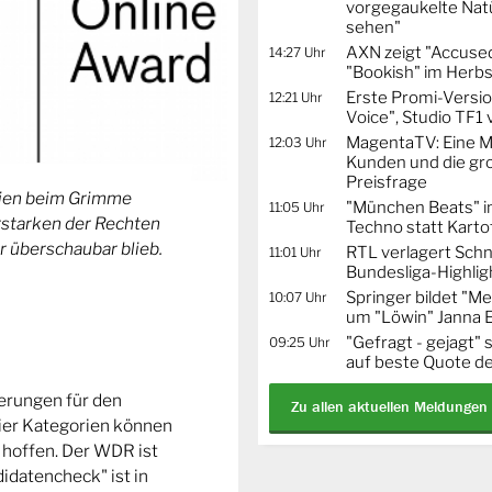
vorgegaukelte Natü
sehen"
AXN zeigt "Accused
14:27 Uhr
"Bookish" im Herbs
Erste Promi-Versi
12:21 Uhr
Voice", Studio TF1
MagentaTV: Eine Mi
12:03 Uhr
Kunden und die gr
Preisfrage
orien beim Grimme
"München Beats" i
11:05 Uhr
Erstarken der Rechten
Techno statt Karto
r überschaubar blieb.
RTL verlagert Schn
11:01 Uhr
Bundesliga-Highlig
Springer bildet "
10:07 Uhr
um "Löwin" Janna 
"Gefragt - gejagt" 
09:25 Uhr
auf beste Quote de
ierungen für den
Zu allen aktuellen Meldungen
ier Kategorien können
 hoffen. Der WDR ist
idatencheck" ist in