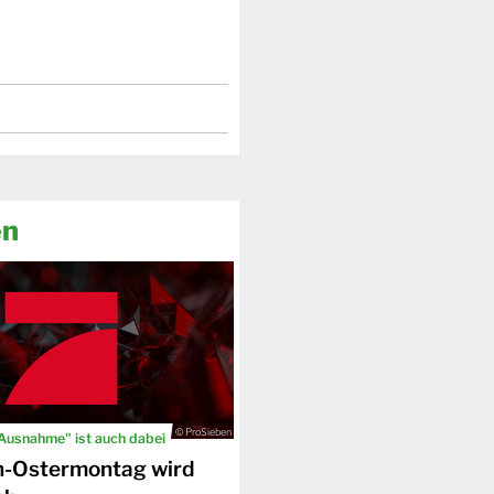
en
© ProSieben
 Ausnahme" ist auch dabei
n-Ostermontag wird