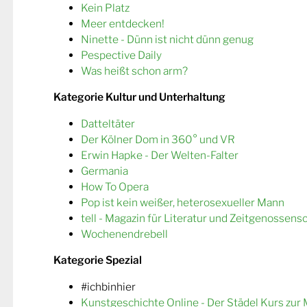
Kein Platz
Meer entdecken!
Ninette - Dünn ist nicht dünn genug
Pespective Daily
Was heißt schon arm?
Kategorie Kultur und Unterhaltung
Datteltäter
Der Kölner Dom in 360° und VR
Erwin Hapke - Der Welten-Falter
Germania
How To Opera
Pop ist kein weißer, heterosexueller Mann
tell - Magazin für Literatur und Zeitgenossens
Wochenendrebell
Kategorie Spezial
#ichbinhier
Kunstgeschichte Online - Der Städel Kurs zur