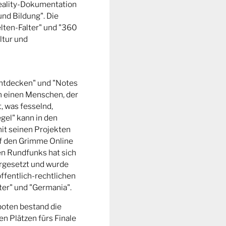
Reality-Dokumentation
und Bildung". Die
ten-Falter" und "360
ltur und
entdecken" und "Notes
m einen Menschen, der
t, was fesselnd,
gel" kann in den
it seinen Projekten
uf den Grimme Online
n Rundfunks hat sich
rgesetzt und wurde
ffentlich-rechtlichen
er" und "Germania".
boten bestand die
n Plätzen fürs Finale