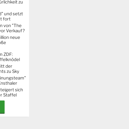
rlichkeit zu
" und setzt
t fort
on von "The
 vor Verkauf?
llion neue
oße
m ZDF:
ffelknödel
itt der
hts zu Sky
Meinungsteam"
Ensthaler
steigert sich
r Staffel