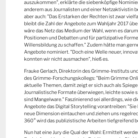
auszukommen", erklärte die siebenköpfige Nominier
anderem aus Journalisten und einer Netzaktivistin be
aber auch: "Das Erstarken der Rechten ist zwar viel
bleibt die Zahl der Angebote zum Wahljahr 2017 übe
wäre das Netz das Medium der Wahl, wenn es darum
Positionen und Debatten und für partizipative Forme
Willensbildung zu schaffen." Zudem hätte man gern
Angebote nominiert. "Doch eine Welle neuer, innova
konnten wir nicht ausmachen", hieß es.
Frauke Gerlach, Direktorin des Grimme-Instituts un
des Grimme-Forschungskollegs: "Beim Grimme Onl
aktuelle Themen, damit zeigt er sich auch als Spiege
Journalistische Formate überwiegen, leichte sowie s
sind Mangelware." Faszinierend sei allerdings, wie d
Angebote das Digital Storytelling vorantreiben: "Sie 
neue Dimension eintauchen und ziehen uns regelrech
360° wird das publizistische Arbeiten tiefgreifend b
Nun hat eine Jury die Qual der Wahl: Ermittelt werde