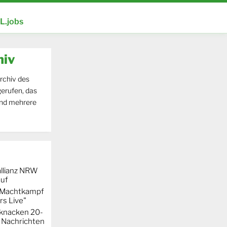
.jobs
hiv
rchiv des
erufen, das
und mehrere
llianz NRW
auf
r Machtkampf
s Live"
knacken 20-
 Nachrichten