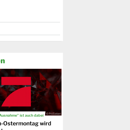
en
© ProSieben
 Ausnahme" ist auch dabei
n-Ostermontag wird