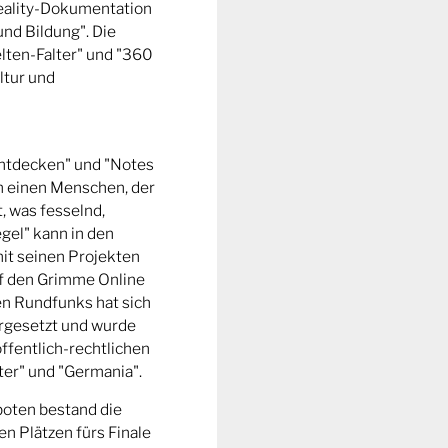
Reality-Dokumentation
und Bildung". Die
ten-Falter" und "360
ltur und
entdecken" und "Notes
m einen Menschen, der
t, was fesselnd,
gel" kann in den
it seinen Projekten
uf den Grimme Online
n Rundfunks hat sich
rgesetzt und wurde
ffentlich-rechtlichen
er" und "Germania".
boten bestand die
n Plätzen fürs Finale