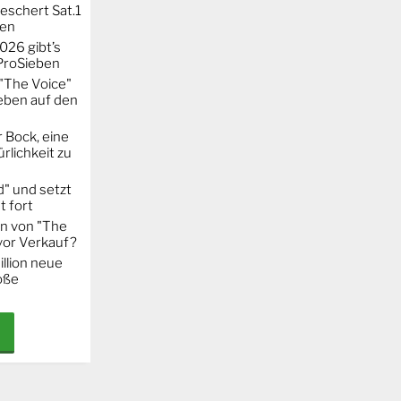
eschert Sat.1
ten
026 gibt’s
 ProSieben
"The Voice"
eben auf den
 Bock, eine
rlichkeit zu
" und setzt
t fort
on von "The
 vor Verkauf?
llion neue
oße