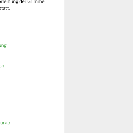
Verleihung der Grimme
tatt.
ung
on
burgo