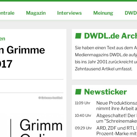
ntrale
Magazin
Interviews
Meinung
DWDL
DWDL.de Arc
ien
en Grimme
Sie haben einen Text aus dem A
Medienmagazins DWDL.de aufg
017
bis ins Jahr 2001 zurückreicht 
Zehntausend Artikel umfasst.
Newsticker
© Grimme-Institut
Neue Produktionsa
11:09 Uhr
nimmt ihre Arbeit 
Abgeschaltet! De
10:40 Uhr
um "Schreinemaker
ARD, ZDF und RTL 
09:29 Uhr
Prozent-Marke mit