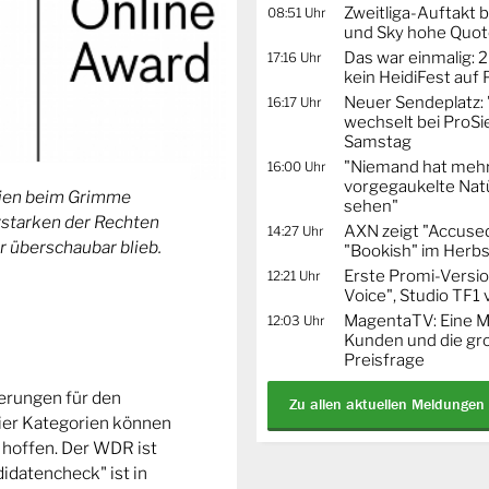
Zweitliga-Auftakt b
08:51 Uhr
und Sky hohe Quo
Das war einmalig: 2
17:16 Uhr
kein HeidiFest auf
Neuer Sendeplatz: 
16:17 Uhr
wechselt bei ProSi
Samstag
"Niemand hat mehr
16:00 Uhr
vorgegaukelte Natü
orien beim Grimme
sehen"
Erstarken der Rechten
AXN zeigt "Accused
14:27 Uhr
r überschaubar blieb.
"Bookish" im Herbs
Erste Promi-Versi
12:21 Uhr
Voice", Studio TF1
MagentaTV: Eine Mi
12:03 Uhr
Kunden und die gr
Preisfrage
ierungen für den
Zu allen aktuellen Meldungen
ier Kategorien können
 hoffen. Der WDR ist
idatencheck" ist in