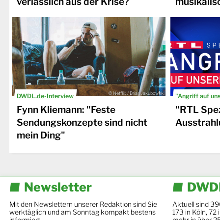
verlässlich aus der Krise?
musikalis
© Netflix / Brian Jakubowski
DWDL.de-Interview
"Angriff auf un
Fynn Kliemann: "Feste
"RTL Spez
Sendungskonzepte sind nicht
Ausstrahl
mein Ding"
Newsletter
DWDL
Mit den Newslettern unserer Redaktion sind Sie
Aktuell sind 39
werktäglich und am Sonntag kompakt bestens
173 in Köln, 72