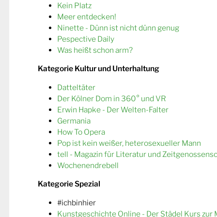
Kein Platz
Meer entdecken!
Ninette - Dünn ist nicht dünn genug
Pespective Daily
Was heißt schon arm?
Kategorie Kultur und Unterhaltung
Datteltäter
Der Kölner Dom in 360° und VR
Erwin Hapke - Der Welten-Falter
Germania
How To Opera
Pop ist kein weißer, heterosexueller Mann
tell - Magazin für Literatur und Zeitgenossens
Wochenendrebell
Kategorie Spezial
#ichbinhier
Kunstgeschichte Online - Der Städel Kurs zur