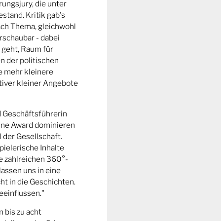
ungsjury, die unter
stand. Kritik gab's
fach Thema, gleichwohl
rschaubar - dabei
 geht, Raum für
n der politischen
e mehr kleinere
tiver kleiner Angebote
d Geschäftsführerin
ine Award dominieren
l der Gesellschaft.
pielerische Inhalte
ie zahlreichen 360°-
lassen uns in eine
t in die Geschichten.
eeinflussen."
n bis zu acht