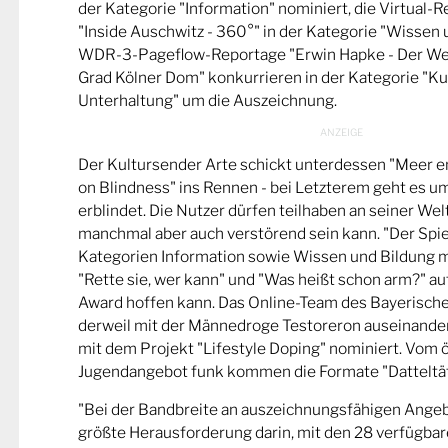
der Kategorie "Information" nominiert, die Virtual-
"Inside Auschwitz - 360°" in der Kategorie "Wissen 
WDR-3-Pageflow-Reportage "Erwin Hapke - Der Wel
Grad Kölner Dom" konkurrieren in der Kategorie "Ku
Unterhaltung" um die Auszeichnung.
Der Kultursender Arte schickt unterdessen "Meer 
on Blindness" ins Rennen - bei Letzterem geht es u
erblindet. Die Nutzer dürfen teilhaben an seiner Wel
manchmal aber auch verstörend sein kann. "Der Spie
Kategorien Information sowie Wissen und Bildung m
"Rette sie, wer kann" und "Was heißt schon arm?" a
Award hoffen kann. Das Online-Team des Bayerische
derweil mit der Männedroge Testoreron auseinande
mit dem Projekt "Lifestyle Doping" nominiert. Vom ö
Jugendangebot funk kommen die Formate "Datteltät
"Bei der Bandbreite an auszeichnungsfähigen Ange
größte Herausforderung darin, mit den 28 verfügbare