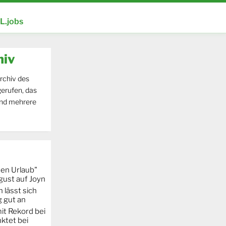
.jobs
hiv
rchiv des
erufen, das
und mehrere
hen Urlaub"
gust auf Joyn
 lässt sich
g gut an
it Rekord bei
ktet bei