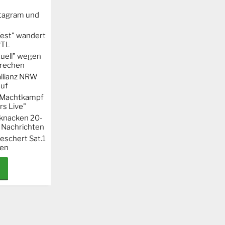
stagram und
Fest" wandert
RTL
uell" wegen
rechen
llianz NRW
auf
r Machtkampf
s Live"
knacken 20-
 Nachrichten
eschert Sat.1
ten