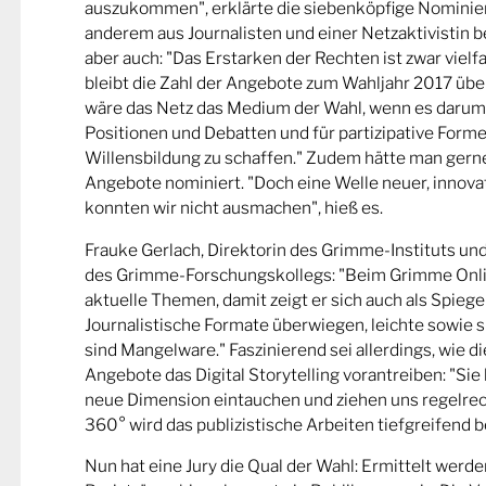
auszukommen", erklärte die siebenköpfige Nominier
anderem aus Journalisten und einer Netzaktivistin be
aber auch: "Das Erstarken der Rechten ist zwar viel
bleibt die Zahl der Angebote zum Wahljahr 2017 übe
wäre das Netz das Medium der Wahl, wenn es darum
Positionen und Debatten und für partizipative Forme
Willensbildung zu schaffen." Zudem hätte man gern
Angebote nominiert. "Doch eine Welle neuer, innova
konnten wir nicht ausmachen", hieß es.
Frauke Gerlach, Direktorin des Grimme-Instituts un
des Grimme-Forschungskollegs: "Beim Grimme Onl
aktuelle Themen, damit zeigt er sich auch als Spiege
Journalistische Formate überwiegen, leichte sowie s
sind Mangelware." Faszinierend sei allerdings, wie d
Angebote das Digital Storytelling vorantreiben: "Sie 
neue Dimension eintauchen und ziehen uns regelrech
360° wird das publizistische Arbeiten tiefgreifend b
Nun hat eine Jury die Qual der Wahl: Ermittelt werde