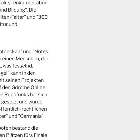
Reality-Dokumentation
und Bildung". Die
ten-Falter" und "360
ltur und
entdecken" und "Notes
m einen Menschen, der
t, was fesselnd,
gel" kann in den
it seinen Projekten
uf den Grimme Online
n Rundfunks hat sich
rgesetzt und wurde
ffentlich-rechtlichen
er" und "Germania".
boten bestand die
n Plätzen fürs Finale