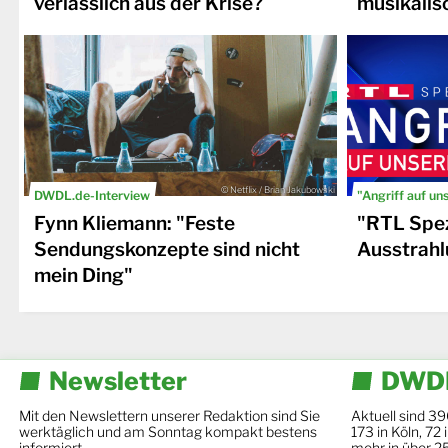
verlässlich aus der Krise?
musikalis
© Netflix / Brian Jakubowski
DWDL.de-Interview
"Angriff auf un
Fynn Kliemann: "Feste
"RTL Spez
Sendungskonzepte sind nicht
Ausstrahl
mein Ding"
Newsletter
DWDL
Mit den Newslettern unserer Redaktion sind Sie
Aktuell sind 39
werktäglich und am Sonntag kompakt bestens
173 in Köln, 72