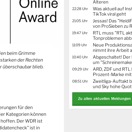
Älteren
Was aktuell auf In
22:28 Uhr
TikTok viral geht
Jessas! Das "Heidi
21:05 Uhr
von ProSieben zu 
RTL muss "RTL akt
19:47 Uhr
Tonproblemen abb
Neue Produktionsa
11:09 Uhr
nimmt ihre Arbeit 
orien beim Grimme
Abgeschaltet! De
10:40 Uhr
Erstarken der Rechten
um "Schreinemaker
r überschaubar blieb.
ARD, ZDF und RTL 
09:29 Uhr
Prozent-Marke mit
Zweitliga-Auftakt b
08:51 Uhr
und Sky hohe Quo
Zu allen aktuellen Meldungen
ierungen für den
ier Kategorien können
 hoffen. Der WDR ist
idatencheck" ist in