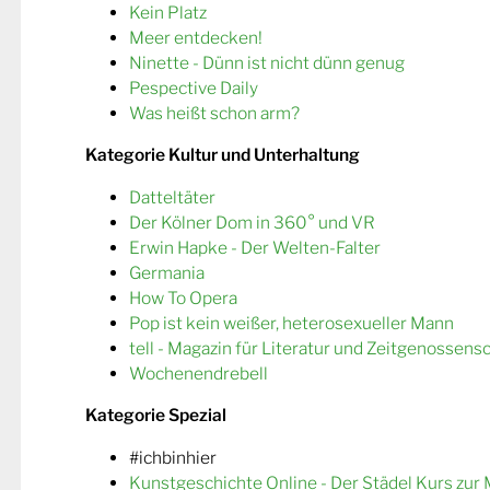
Kein Platz
Meer entdecken!
Ninette - Dünn ist nicht dünn genug
Pespective Daily
Was heißt schon arm?
Kategorie Kultur und Unterhaltung
Datteltäter
Der Kölner Dom in 360° und VR
Erwin Hapke - Der Welten-Falter
Germania
How To Opera
Pop ist kein weißer, heterosexueller Mann
tell - Magazin für Literatur und Zeitgenossens
Wochenendrebell
Kategorie Spezial
#ichbinhier
Kunstgeschichte Online - Der Städel Kurs zur