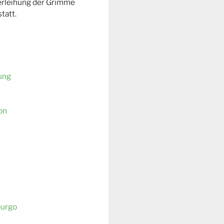
Verleihung der Grimme
tatt.
ung
on
burgo