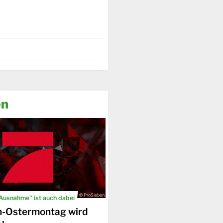
en
© ProSieben
 Ausnahme" ist auch dabei
n-Ostermontag wird