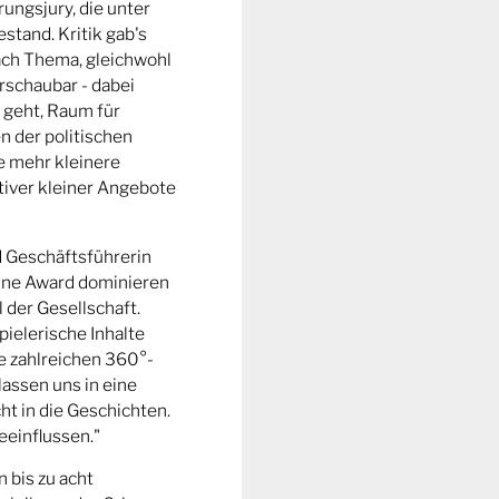
ungsjury, die unter
stand. Kritik gab's
fach Thema, gleichwohl
rschaubar - dabei
 geht, Raum für
n der politischen
e mehr kleinere
tiver kleiner Angebote
d Geschäftsführerin
ine Award dominieren
l der Gesellschaft.
pielerische Inhalte
ie zahlreichen 360°-
lassen uns in eine
t in die Geschichten.
eeinflussen."
n bis zu acht