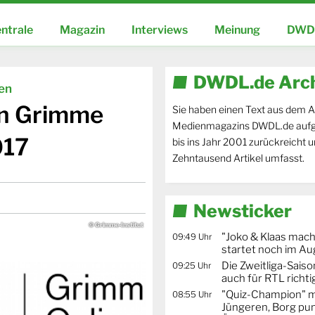
ntrale
Magazin
Interviews
Meinung
DWDL
DWDL.de Arc
ien
en Grimme
Sie haben einen Text aus dem A
Medienmagazins DWDL.de aufg
017
bis ins Jahr 2001 zurückreicht 
Zehntausend Artikel umfasst.
Newsticker
© Grimme-Institut
"Joko & Klaas mac
09:49 Uhr
startet noch im Au
Die Zweitliga-Saison
09:25 Uhr
auch für RTL richti
"Quiz-Champion" m
08:55 Uhr
Jüngeren, Borg pun