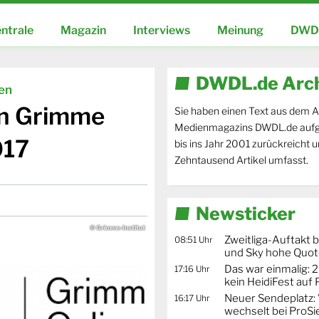
ntrale
Magazin
Interviews
Meinung
DWDL
DWDL.de Arc
ien
en Grimme
Sie haben einen Text aus dem A
Medienmagazins DWDL.de aufg
017
bis ins Jahr 2001 zurückreicht 
Zehntausend Artikel umfasst.
Newsticker
© Grimme-Institut
Zweitliga-Auftakt b
08:51 Uhr
und Sky hohe Quo
Das war einmalig: 2
17:16 Uhr
kein HeidiFest auf
Neuer Sendeplatz: 
16:17 Uhr
wechselt bei ProSi