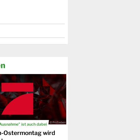
en
© ProSieben
 Ausnahme" ist auch dabei
n-Ostermontag wird