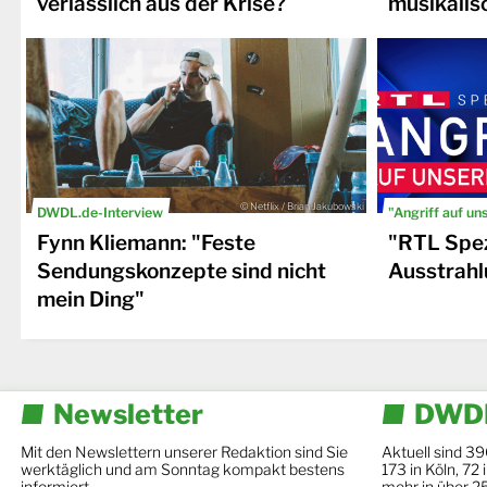
verlässlich aus der Krise?
musikalis
© Netflix / Brian Jakubowski
DWDL.de-Interview
"Angriff auf un
Fynn Kliemann: "Feste
"RTL Spez
Sendungskonzepte sind nicht
Ausstrahl
mein Ding"
Newsletter
DWDL
Mit den Newslettern unserer Redaktion sind Sie
Aktuell sind 39
werktäglich und am Sonntag kompakt bestens
173 in Köln, 72