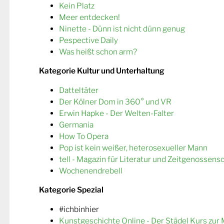
Kein Platz
Meer entdecken!
Ninette - Dünn ist nicht dünn genug
Pespective Daily
Was heißt schon arm?
Kategorie Kultur und Unterhaltung
Datteltäter
Der Kölner Dom in 360° und VR
Erwin Hapke - Der Welten-Falter
Germania
How To Opera
Pop ist kein weißer, heterosexueller Mann
tell - Magazin für Literatur und Zeitgenossens
Wochenendrebell
Kategorie Spezial
#ichbinhier
Kunstgeschichte Online - Der Städel Kurs zur