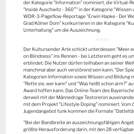
der Kategorie "Information" nominiert, die Virtual-
"Inside Auschwitz - 360°" in der Kategorie "Wissen 
WDR-3-Pageflow-Reportage "Erwin Hapke - Der Wel
Grad Kölner Dom" konkurrieren in der Kategorie "Ku
Unterhaltung" um die Auszeichnung.
Der Kultursender Arte schickt unterdessen "Meer 
on Blindness" ins Rennen - bei Letzterem geht es u
erblindet. Die Nutzer dürfen teilhaben an seiner Wel
manchmal aber auch verstörend sein kann. "Der Spie
Kategorien Information sowie Wissen und Bildung m
"Rette sie, wer kann" und "Was heißt schon arm?" a
Award hoffen kann. Das Online-Team des Bayerische
derweil mit der Männedroge Testoreron auseinande
mit dem Projekt "Lifestyle Doping" nominiert. Vom ö
Jugendangebot funk kommen die Formate "Datteltät
"Bei der Bandbreite an auszeichnungsfähigen Ange
größte Herausforderung darin, mit den 28 verfügbare