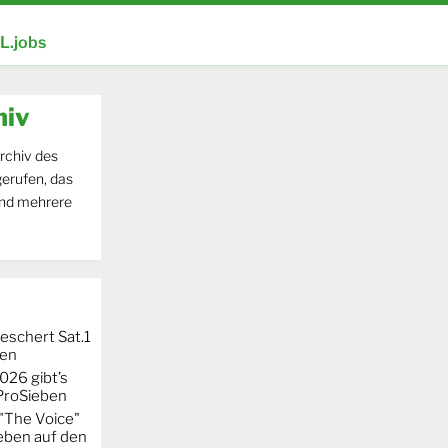
.jobs
hiv
rchiv des
erufen, das
und mehrere
eschert Sat.1
ten
026 gibt’s
 ProSieben
"The Voice"
eben auf den