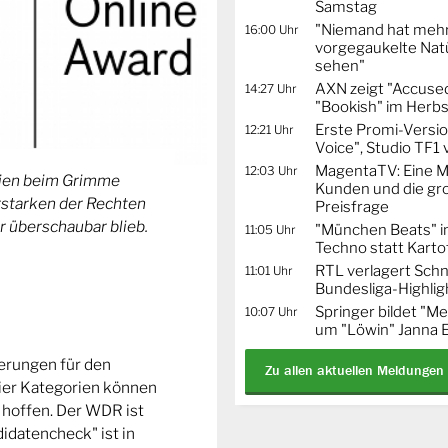
Samstag
"Niemand hat mehr
16:00 Uhr
vorgegaukelte Natü
sehen"
AXN zeigt "Accused
14:27 Uhr
"Bookish" im Herbs
Erste Promi-Versi
12:21 Uhr
Voice", Studio TF1
MagentaTV: Eine Mi
12:03 Uhr
orien beim Grimme
Kunden und die gr
Erstarken der Rechten
Preisfrage
r überschaubar blieb.
"München Beats" i
11:05 Uhr
Techno statt Karto
RTL verlagert Schn
11:01 Uhr
Bundesliga-Highlig
Springer bildet "
10:07 Uhr
um "Löwin" Janna 
ierungen für den
Zu allen aktuellen Meldungen
ier Kategorien können
 hoffen. Der WDR ist
idatencheck" ist in