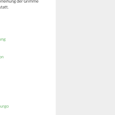
Verleihung der Grimme
tatt.
ung
on
burgo