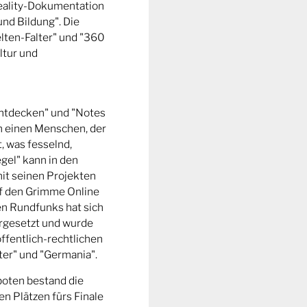
Reality-Dokumentation
und Bildung". Die
ten-Falter" und "360
ltur und
entdecken" und "Notes
m einen Menschen, der
t, was fesselnd,
gel" kann in den
it seinen Projekten
uf den Grimme Online
n Rundfunks hat sich
rgesetzt und wurde
ffentlich-rechtlichen
er" und "Germania".
boten bestand die
n Plätzen fürs Finale