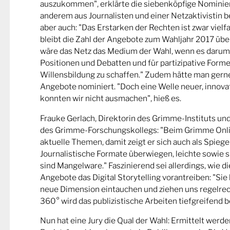
auszukommen", erklärte die siebenköpfige Nominier
anderem aus Journalisten und einer Netzaktivistin be
aber auch: "Das Erstarken der Rechten ist zwar viel
bleibt die Zahl der Angebote zum Wahljahr 2017 übe
wäre das Netz das Medium der Wahl, wenn es darum
Positionen und Debatten und für partizipative Forme
Willensbildung zu schaffen." Zudem hätte man gern
Angebote nominiert. "Doch eine Welle neuer, innova
konnten wir nicht ausmachen", hieß es.
Frauke Gerlach, Direktorin des Grimme-Instituts un
des Grimme-Forschungskollegs: "Beim Grimme Onl
aktuelle Themen, damit zeigt er sich auch als Spiege
Journalistische Formate überwiegen, leichte sowie s
sind Mangelware." Faszinierend sei allerdings, wie d
Angebote das Digital Storytelling vorantreiben: "Sie 
neue Dimension eintauchen und ziehen uns regelrech
360° wird das publizistische Arbeiten tiefgreifend b
Nun hat eine Jury die Qual der Wahl: Ermittelt werde