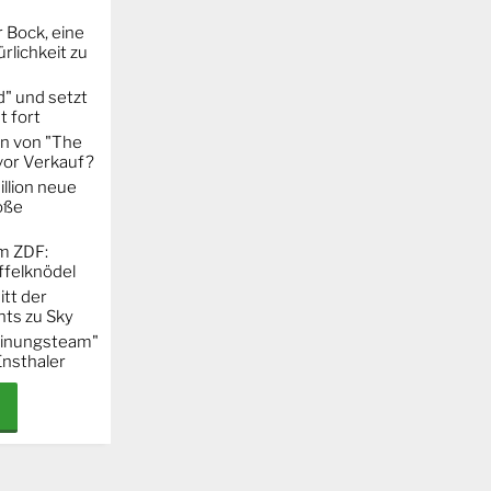
 Bock, eine
rlichkeit zu
" und setzt
t fort
on von "The
 vor Verkauf?
llion neue
oße
m ZDF:
ffelknödel
itt der
hts zu Sky
Meinungsteam"
Ensthaler