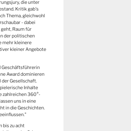
ungsjury, die unter
stand. Kritik gab's
fach Thema, gleichwohl
rschaubar - dabei
 geht, Raum für
n der politischen
e mehr kleinere
tiver kleiner Angebote
d Geschäftsführerin
ine Award dominieren
l der Gesellschaft.
pielerische Inhalte
ie zahlreichen 360°-
lassen uns in eine
t in die Geschichten.
eeinflussen."
n bis zu acht