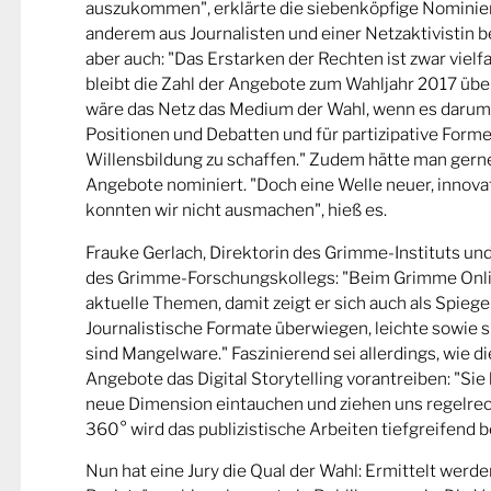
auszukommen", erklärte die siebenköpfige Nominier
anderem aus Journalisten und einer Netzaktivistin be
aber auch: "Das Erstarken der Rechten ist zwar viel
bleibt die Zahl der Angebote zum Wahljahr 2017 übe
wäre das Netz das Medium der Wahl, wenn es darum
Positionen und Debatten und für partizipative Forme
Willensbildung zu schaffen." Zudem hätte man gern
Angebote nominiert. "Doch eine Welle neuer, innova
konnten wir nicht ausmachen", hieß es.
Frauke Gerlach, Direktorin des Grimme-Instituts un
des Grimme-Forschungskollegs: "Beim Grimme Onl
aktuelle Themen, damit zeigt er sich auch als Spiege
Journalistische Formate überwiegen, leichte sowie s
sind Mangelware." Faszinierend sei allerdings, wie d
Angebote das Digital Storytelling vorantreiben: "Sie 
neue Dimension eintauchen und ziehen uns regelrech
360° wird das publizistische Arbeiten tiefgreifend b
Nun hat eine Jury die Qual der Wahl: Ermittelt werde