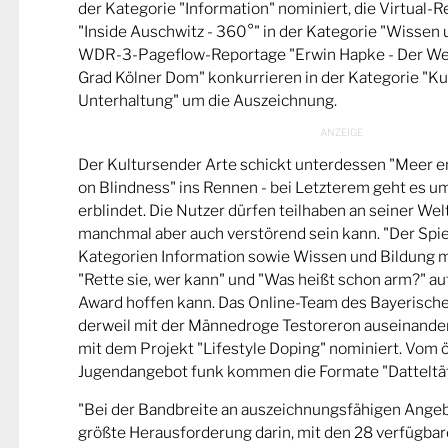
der Kategorie "Information" nominiert, die Virtual-
"Inside Auschwitz - 360°" in der Kategorie "Wissen 
WDR-3-Pageflow-Reportage "Erwin Hapke - Der Wel
Grad Kölner Dom" konkurrieren in der Kategorie "Ku
Unterhaltung" um die Auszeichnung.
Der Kultursender Arte schickt unterdessen "Meer 
on Blindness" ins Rennen - bei Letzterem geht es u
erblindet. Die Nutzer dürfen teilhaben an seiner Wel
manchmal aber auch verstörend sein kann. "Der Spie
Kategorien Information sowie Wissen und Bildung m
"Rette sie, wer kann" und "Was heißt schon arm?" a
Award hoffen kann. Das Online-Team des Bayerische
derweil mit der Männedroge Testoreron auseinande
mit dem Projekt "Lifestyle Doping" nominiert. Vom ö
Jugendangebot funk kommen die Formate "Datteltät
"Bei der Bandbreite an auszeichnungsfähigen Ange
größte Herausforderung darin, mit den 28 verfügbare