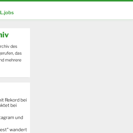
.jobs
hiv
rchiv des
erufen, das
und mehrere
it Rekord bei
ktet bei
stagram und
Fest" wandert