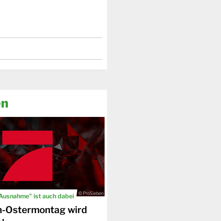
en
© ProSieben
 Ausnahme" ist auch dabei
n-Ostermontag wird