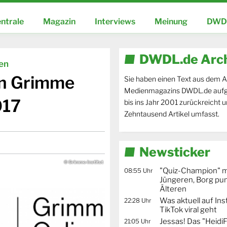
ntrale
Magazin
Interviews
Meinung
DWDL
DWDL.de Arc
ien
en Grimme
Sie haben einen Text aus dem A
Medienmagazins DWDL.de aufg
017
bis ins Jahr 2001 zurückreicht 
Zehntausend Artikel umfasst.
Newsticker
© Grimme-Institut
"Quiz-Champion" m
08:55 Uhr
Jüngeren, Borg pun
Älteren
Was aktuell auf In
22:28 Uhr
TikTok viral geht
Jessas! Das "Heidi
21:05 Uhr