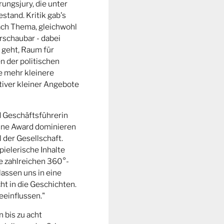
ungsjury, die unter
stand. Kritik gab's
fach Thema, gleichwohl
rschaubar - dabei
 geht, Raum für
n der politischen
e mehr kleinere
tiver kleiner Angebote
d Geschäftsführerin
ine Award dominieren
l der Gesellschaft.
pielerische Inhalte
ie zahlreichen 360°-
lassen uns in eine
t in die Geschichten.
eeinflussen."
n bis zu acht