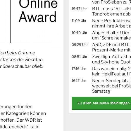
von ProSieben zu 
RTL muss "RTL akt
19:47 Uhr
Tonproblemen abb
Neue Produktionsa
11:09 Uhr
nimmt ihre Arbeit 
Abgeschaltet! De
10:40 Uhr
um "Schreinemaker
ARD, ZDF und RTL 
09:29 Uhr
Prozent-Marke mit
orien beim Grimme
Zweitliga-Auftakt b
08:51 Uhr
Erstarken der Rechten
und Sky hohe Quo
r überschaubar blieb.
Das war einmalig: 2
17:16 Uhr
kein HeidiFest auf
Neuer Sendeplatz: 
16:17 Uhr
wechselt bei ProSi
Samstag
Zu allen aktuellen Meldungen
ierungen für den
ier Kategorien können
 hoffen. Der WDR ist
idatencheck" ist in