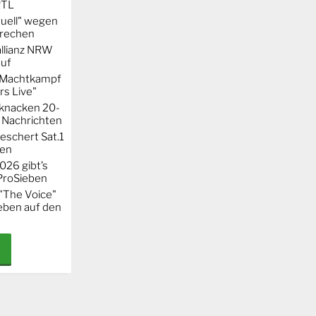
RTL
uell" wegen
rechen
llianz NRW
auf
r Machtkampf
s Live"
knacken 20-
 Nachrichten
eschert Sat.1
ten
026 gibt’s
 ProSieben
"The Voice"
eben auf den