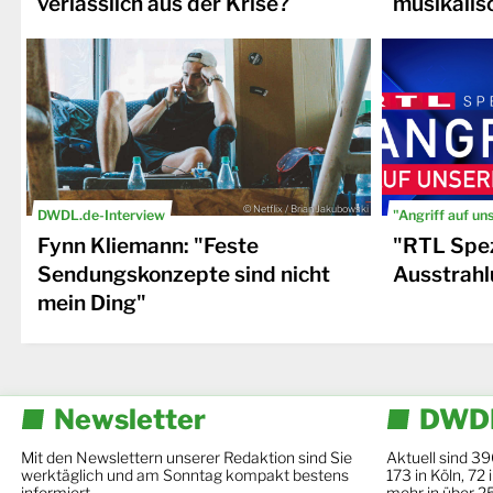
verlässlich aus der Krise?
musikalis
© Netflix / Brian Jakubowski
DWDL.de-Interview
"Angriff auf un
Fynn Kliemann: "Feste
"RTL Spez
Sendungskonzepte sind nicht
Ausstrahl
mein Ding"
Newsletter
DWDL
Mit den Newslettern unserer Redaktion sind Sie
Aktuell sind 39
werktäglich und am Sonntag kompakt bestens
173 in Köln, 72