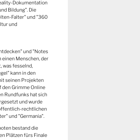
Reality-Dokumentation
und Bildung". Die
ten-Falter" und "360
ltur und
entdecken" und "Notes
m einen Menschen, der
t, was fesselnd,
gel" kann in den
it seinen Projekten
uf den Grimme Online
n Rundfunks hat sich
rgesetzt und wurde
ffentlich-rechtlichen
er" und "Germania".
boten bestand die
n Plätzen fürs Finale