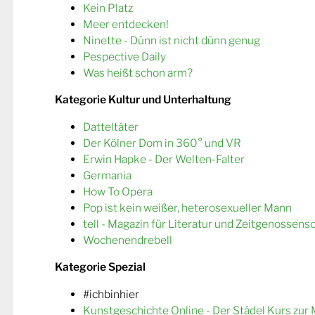
Kein Platz
Meer entdecken!
Ninette - Dünn ist nicht dünn genug
Pespective Daily
Was heißt schon arm?
Kategorie Kultur und Unterhaltung
Datteltäter
Der Kölner Dom in 360° und VR
Erwin Hapke - Der Welten-Falter
Germania
How To Opera
Pop ist kein weißer, heterosexueller Mann
tell - Magazin für Literatur und Zeitgenossens
Wochenendrebell
Kategorie Spezial
#ichbinhier
Kunstgeschichte Online - Der Städel Kurs zur