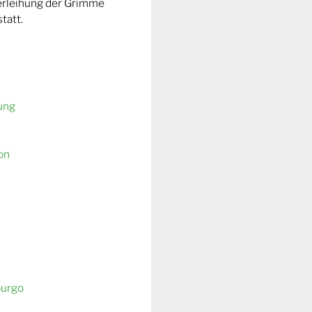
Verleihung der Grimme
tatt.
ung
on
burgo