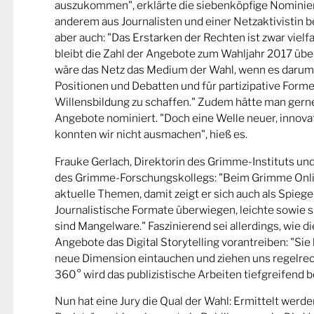
auszukommen", erklärte die siebenköpfige Nominier
anderem aus Journalisten und einer Netzaktivistin be
aber auch: "Das Erstarken der Rechten ist zwar viel
bleibt die Zahl der Angebote zum Wahljahr 2017 übe
wäre das Netz das Medium der Wahl, wenn es darum
Positionen und Debatten und für partizipative Forme
Willensbildung zu schaffen." Zudem hätte man gern
Angebote nominiert. "Doch eine Welle neuer, innova
konnten wir nicht ausmachen", hieß es.
Frauke Gerlach, Direktorin des Grimme-Instituts un
des Grimme-Forschungskollegs: "Beim Grimme Onl
aktuelle Themen, damit zeigt er sich auch als Spiege
Journalistische Formate überwiegen, leichte sowie s
sind Mangelware." Faszinierend sei allerdings, wie d
Angebote das Digital Storytelling vorantreiben: "Sie 
neue Dimension eintauchen und ziehen uns regelrech
360° wird das publizistische Arbeiten tiefgreifend b
Nun hat eine Jury die Qual der Wahl: Ermittelt werde