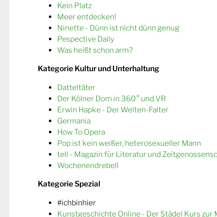
Kein Platz
Meer entdecken!
Ninette - Dünn ist nicht dünn genug
Pespective Daily
Was heißt schon arm?
Kategorie Kultur und Unterhaltung
Datteltäter
Der Kölner Dom in 360° und VR
Erwin Hapke - Der Welten-Falter
Germania
How To Opera
Pop ist kein weißer, heterosexueller Mann
tell - Magazin für Literatur und Zeitgenossens
Wochenendrebell
Kategorie Spezial
#ichbinhier
Kunstgeschichte Online - Der Städel Kurs zur