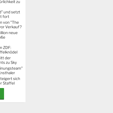
rlichkeit zu
" und setzt
t fort
on von "The
 vor Verkauf?
llion neue
oße
m ZDF:
ffelknödel
itt der
hts zu Sky
Meinungsteam"
Ensthaler
steigert sich
r Staffel