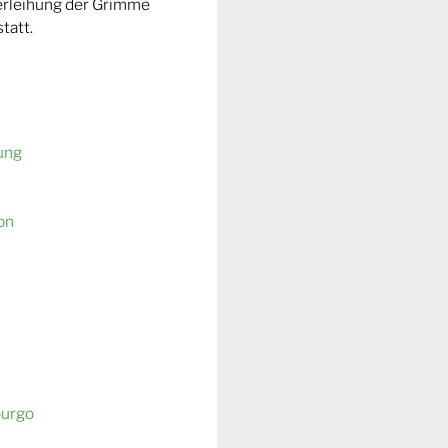
Verleihung der Grimme
tatt.
ung
on
burgo