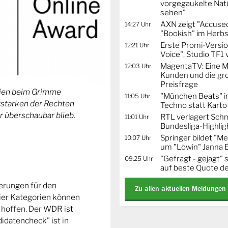
vorgegaukelte Natü
sehen"
AXN zeigt "Accused
14:27 Uhr
"Bookish" im Herbs
Erste Promi-Versi
12:21 Uhr
Voice", Studio TF1
MagentaTV: Eine Mi
12:03 Uhr
Kunden und die gr
Preisfrage
orien beim Grimme
"München Beats" i
11:05 Uhr
Erstarken der Rechten
Techno statt Karto
r überschaubar blieb.
RTL verlagert Schn
11:01 Uhr
Bundesliga-Highlig
Springer bildet "
10:07 Uhr
um "Löwin" Janna 
"Gefragt - gejagt" 
09:25 Uhr
auf beste Quote de
ierungen für den
Zu allen aktuellen Meldungen
ier Kategorien können
 hoffen. Der WDR ist
idatencheck" ist in