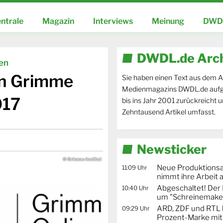
ntrale
Magazin
Interviews
Meinung
DWDL
DWDL.de Arc
ien
en Grimme
Sie haben einen Text aus dem A
Medienmagazins DWDL.de aufg
017
bis ins Jahr 2001 zurückreicht 
Zehntausend Artikel umfasst.
Newsticker
© Grimme-Institut
Neue Produktionsa
11:09 Uhr
nimmt ihre Arbeit 
Abgeschaltet! De
10:40 Uhr
um "Schreinemaker
ARD, ZDF und RTL 
09:29 Uhr
Prozent-Marke mit