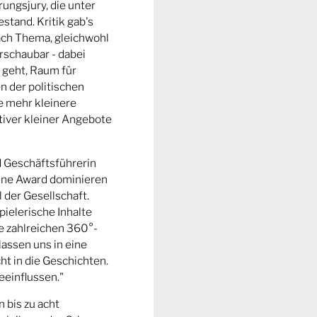
ungsjury, die unter
stand. Kritik gab's
fach Thema, gleichwohl
rschaubar - dabei
 geht, Raum für
n der politischen
e mehr kleinere
tiver kleiner Angebote
d Geschäftsführerin
ine Award dominieren
l der Gesellschaft.
pielerische Inhalte
ie zahlreichen 360°-
lassen uns in eine
t in die Geschichten.
eeinflussen."
n bis zu acht