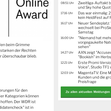
Zweitliga-Auftakt b
08:51 Uhr
und Sky hohe Quo
Das war einmalig: 2
17:16 Uhr
kein HeidiFest auf
Neuer Sendeplatz: 
16:17 Uhr
wechselt bei ProSi
Samstag
"Niemand hat mehr
16:00 Uhr
vorgegaukelte Natü
orien beim Grimme
sehen"
Erstarken der Rechten
AXN zeigt "Accused
14:27 Uhr
r überschaubar blieb.
"Bookish" im Herbs
Erste Promi-Versi
12:21 Uhr
Voice", Studio TF1
MagentaTV: Eine Mi
12:03 Uhr
Kunden und die gr
Preisfrage
ierungen für den
Zu allen aktuellen Meldungen
ier Kategorien können
 hoffen. Der WDR ist
idatencheck" ist in