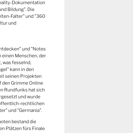
Reality-Dokumentation
und Bildung". Die
ten-Falter" und "360
ltur und
entdecken" und "Notes
m einen Menschen, der
t, was fesselnd,
gel" kann in den
it seinen Projekten
uf den Grimme Online
n Rundfunks hat sich
rgesetzt und wurde
ffentlich-rechtlichen
er" und "Germania".
boten bestand die
n Plätzen fürs Finale