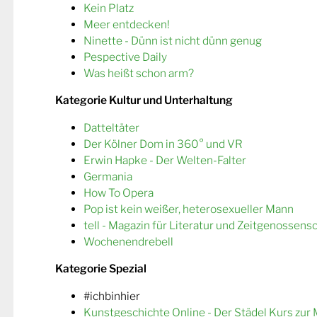
Kein Platz
Meer entdecken!
Ninette - Dünn ist nicht dünn genug
Pespective Daily
Was heißt schon arm?
Kategorie Kultur und Unterhaltung
Datteltäter
Der Kölner Dom in 360° und VR
Erwin Hapke - Der Welten-Falter
Germania
How To Opera
Pop ist kein weißer, heterosexueller Mann
tell - Magazin für Literatur und Zeitgenossens
Wochenendrebell
Kategorie Spezial
#ichbinhier
Kunstgeschichte Online - Der Städel Kurs zur