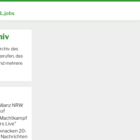
.jobs
hiv
rchiv des
erufen, das
und mehrere
llianz NRW
auf
r Machtkampf
s Live"
knacken 20-
 Nachrichten