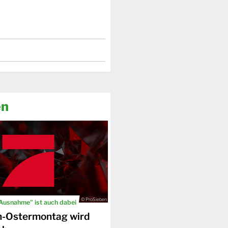
en
© ProSieben
 Ausnahme" ist auch dabei
n-Ostermontag wird