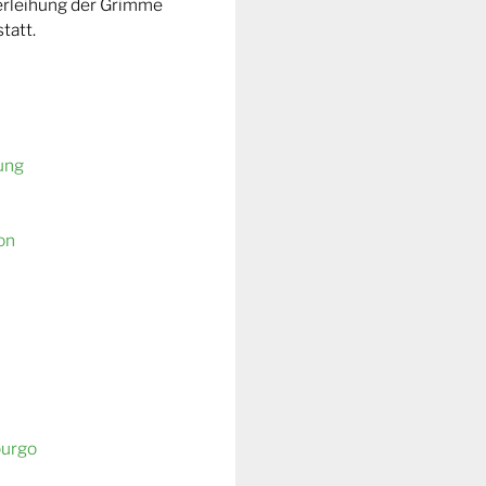
Verleihung der Grimme
tatt.
ung
on
burgo