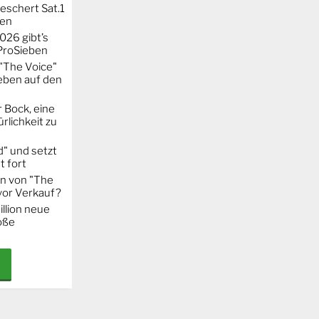
eschert Sat.1
ten
026 gibt’s
 ProSieben
"The Voice"
eben auf den
 Bock, eine
rlichkeit zu
" und setzt
t fort
on von "The
 vor Verkauf?
llion neue
oße