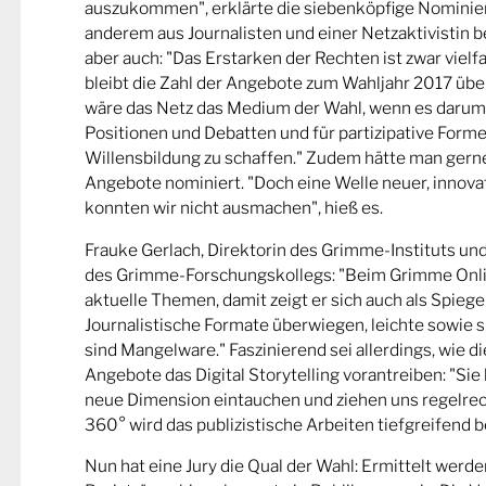
auszukommen", erklärte die siebenköpfige Nominier
anderem aus Journalisten und einer Netzaktivistin be
aber auch: "Das Erstarken der Rechten ist zwar viel
bleibt die Zahl der Angebote zum Wahljahr 2017 übe
wäre das Netz das Medium der Wahl, wenn es darum
Positionen und Debatten und für partizipative Forme
Willensbildung zu schaffen." Zudem hätte man gern
Angebote nominiert. "Doch eine Welle neuer, innova
konnten wir nicht ausmachen", hieß es.
Frauke Gerlach, Direktorin des Grimme-Instituts un
des Grimme-Forschungskollegs: "Beim Grimme Onl
aktuelle Themen, damit zeigt er sich auch als Spiege
Journalistische Formate überwiegen, leichte sowie s
sind Mangelware." Faszinierend sei allerdings, wie d
Angebote das Digital Storytelling vorantreiben: "Sie 
neue Dimension eintauchen und ziehen uns regelrech
360° wird das publizistische Arbeiten tiefgreifend b
Nun hat eine Jury die Qual der Wahl: Ermittelt werde