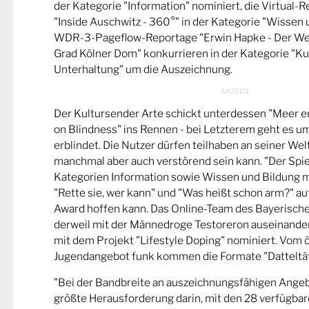
der Kategorie "Information" nominiert, die Virtual-
"Inside Auschwitz - 360°" in der Kategorie "Wissen 
WDR-3-Pageflow-Reportage "Erwin Hapke - Der Wel
Grad Kölner Dom" konkurrieren in der Kategorie "Ku
Unterhaltung" um die Auszeichnung.
Der Kultursender Arte schickt unterdessen "Meer 
on Blindness" ins Rennen - bei Letzterem geht es u
erblindet. Die Nutzer dürfen teilhaben an seiner Wel
manchmal aber auch verstörend sein kann. "Der Spie
Kategorien Information sowie Wissen und Bildung m
"Rette sie, wer kann" und "Was heißt schon arm?" a
Award hoffen kann. Das Online-Team des Bayerische
derweil mit der Männedroge Testoreron auseinande
mit dem Projekt "Lifestyle Doping" nominiert. Vom ö
Jugendangebot funk kommen die Formate "Datteltät
"Bei der Bandbreite an auszeichnungsfähigen Ange
größte Herausforderung darin, mit den 28 verfügbare