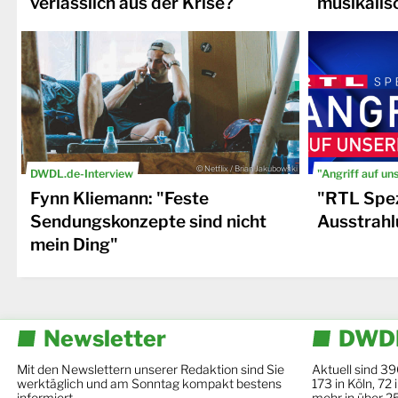
verlässlich aus der Krise?
musikalis
© Netflix / Brian Jakubowski
DWDL.de-Interview
"Angriff auf un
Fynn Kliemann: "Feste
"RTL Spez
Sendungskonzepte sind nicht
Ausstrahl
mein Ding"
Newsletter
DWDL
Mit den Newslettern unserer Redaktion sind Sie
Aktuell sind 39
werktäglich und am Sonntag kompakt bestens
173 in Köln, 72