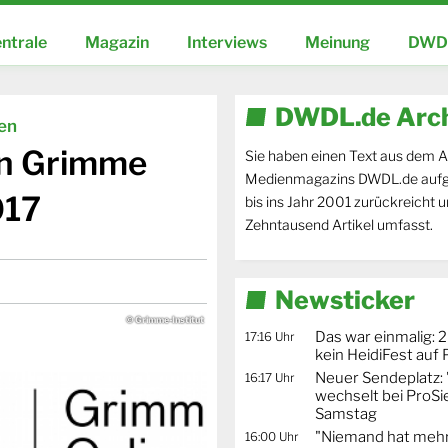
ntrale
Magazin
Interviews
Meinung
DWDL
DWDL.de Arc
ien
en Grimme
Sie haben einen Text aus dem A
Medienmagazins DWDL.de aufg
017
bis ins Jahr 2001 zurückreicht 
Zehntausend Artikel umfasst.
Newsticker
© Grimme-Institut
Das war einmalig: 2
17:16 Uhr
kein HeidiFest auf
Neuer Sendeplatz: 
16:17 Uhr
wechselt bei ProSi
Samstag
"Niemand hat mehr
16:00 Uhr