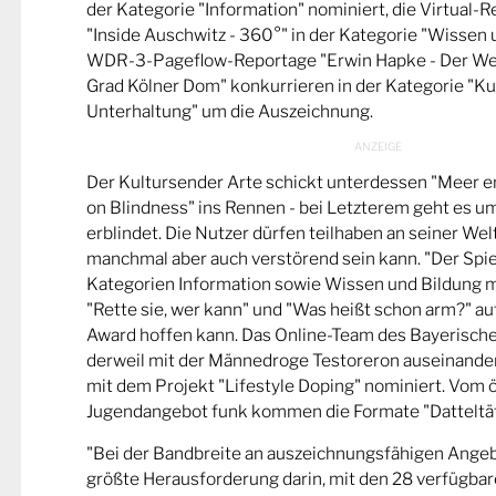
der Kategorie "Information" nominiert, die Virtual-
"Inside Auschwitz - 360°" in der Kategorie "Wissen 
WDR-3-Pageflow-Reportage "Erwin Hapke - Der Wel
Grad Kölner Dom" konkurrieren in der Kategorie "Ku
Unterhaltung" um die Auszeichnung.
Der Kultursender Arte schickt unterdessen "Meer 
on Blindness" ins Rennen - bei Letzterem geht es u
erblindet. Die Nutzer dürfen teilhaben an seiner Wel
manchmal aber auch verstörend sein kann. "Der Spie
Kategorien Information sowie Wissen und Bildung m
"Rette sie, wer kann" und "Was heißt schon arm?" a
Award hoffen kann. Das Online-Team des Bayerische
derweil mit der Männedroge Testoreron auseinande
mit dem Projekt "Lifestyle Doping" nominiert. Vom ö
Jugendangebot funk kommen die Formate "Datteltät
"Bei der Bandbreite an auszeichnungsfähigen Ange
größte Herausforderung darin, mit den 28 verfügbare