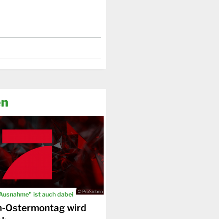
en
© ProSieben
 Ausnahme" ist auch dabei
n-Ostermontag wird