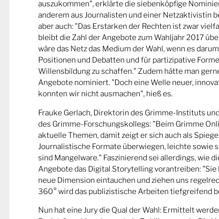
auszukommen", erklärte die siebenköpfige Nominier
anderem aus Journalisten und einer Netzaktivistin be
aber auch: "Das Erstarken der Rechten ist zwar viel
bleibt die Zahl der Angebote zum Wahljahr 2017 übe
wäre das Netz das Medium der Wahl, wenn es darum
Positionen und Debatten und für partizipative Forme
Willensbildung zu schaffen." Zudem hätte man gern
Angebote nominiert. "Doch eine Welle neuer, innova
konnten wir nicht ausmachen", hieß es.
Frauke Gerlach, Direktorin des Grimme-Instituts un
des Grimme-Forschungskollegs: "Beim Grimme Onl
aktuelle Themen, damit zeigt er sich auch als Spiege
Journalistische Formate überwiegen, leichte sowie s
sind Mangelware." Faszinierend sei allerdings, wie d
Angebote das Digital Storytelling vorantreiben: "Sie 
neue Dimension eintauchen und ziehen uns regelrech
360° wird das publizistische Arbeiten tiefgreifend b
Nun hat eine Jury die Qual der Wahl: Ermittelt werde