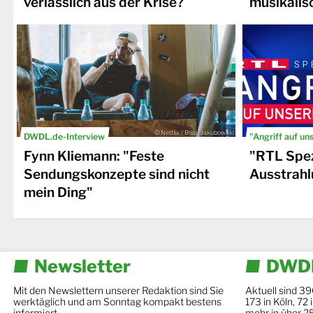
verlässlich aus der Krise?
musikalis
© Netflix / Brian Jakubowski
DWDL.de-Interview
"Angriff auf un
Fynn Kliemann: "Feste
"RTL Spez
Sendungskonzepte sind nicht
Ausstrahl
mein Ding"
Newsletter
DWDL
Mit den Newslettern unserer Redaktion sind Sie
Aktuell sind 39
werktäglich und am Sonntag kompakt bestens
173 in Köln, 72