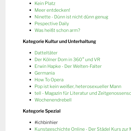
Kein Platz
Meer entdecken!
Ninette - Dünn ist nicht dünn genug
Pespective Daily
Was heißt schon arm?
Kategorie Kultur und Unterhaltung
Datteltäter
Der Kölner Dom in 360° und VR
Erwin Hapke - Der Welten-Falter
Germania
How To Opera
Pop ist kein weißer, heterosexueller Mann
tell - Magazin für Literatur und Zeitgenossens
Wochenendrebell
Kategorie Spezial
#ichbinhier
Kunstgeschichte Online - Der Städel Kurs zur