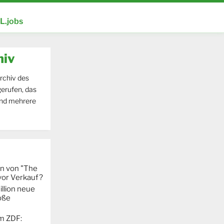
.jobs
hiv
rchiv des
erufen, das
und mehrere
on von "The
 vor Verkauf?
llion neue
oße
m ZDF: