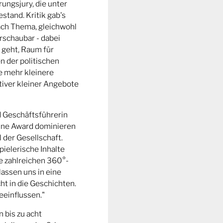
ungsjury, die unter
stand. Kritik gab's
fach Thema, gleichwohl
rschaubar - dabei
 geht, Raum für
n der politischen
e mehr kleinere
tiver kleiner Angebote
d Geschäftsführerin
ine Award dominieren
l der Gesellschaft.
pielerische Inhalte
ie zahlreichen 360°-
lassen uns in eine
t in die Geschichten.
eeinflussen."
n bis zu acht