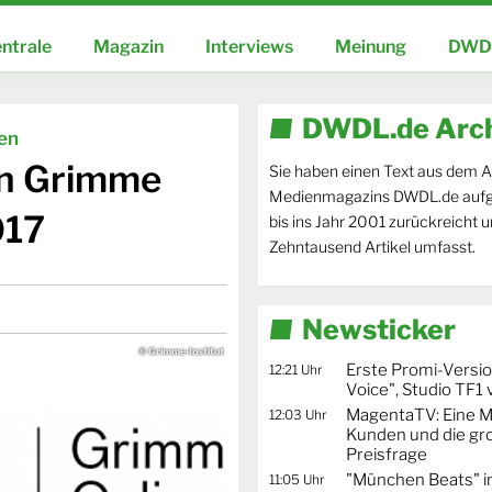
ntrale
Magazin
Interviews
Meinung
DWDL
DWDL.de Arc
ien
en Grimme
Sie haben einen Text aus dem A
Medienmagazins DWDL.de aufg
017
bis ins Jahr 2001 zurückreicht 
Zehntausend Artikel umfasst.
Newsticker
© Grimme-Institut
Erste Promi-Versi
12:21 Uhr
Voice", Studio TF1
MagentaTV: Eine Mi
12:03 Uhr
Kunden und die gr
Preisfrage
"München Beats" i
11:05 Uhr