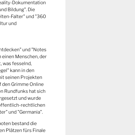
Reality-Dokumentation
und Bildung". Die
ten-Falter" und "360
ltur und
entdecken" und "Notes
m einen Menschen, der
t, was fesselnd,
gel" kann in den
it seinen Projekten
uf den Grimme Online
n Rundfunks hat sich
rgesetzt und wurde
ffentlich-rechtlichen
er" und "Germania".
boten bestand die
n Plätzen fürs Finale