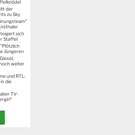
ffelknödel
itt der
hts zu Sky
Meinungsteam"
Ensthaler
steigert sich
r Staffel
"Plötzlich
ie Jüngeren
Giesel,
noch weiter
ime und RTL:
in die
 aber TV-
rgirl"