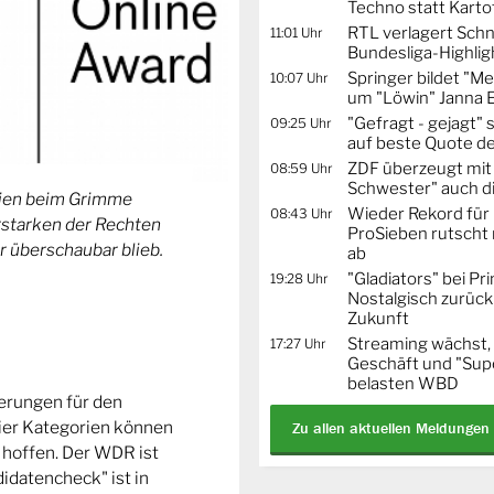
Techno statt Karto
RTL verlagert Schn
11:01 Uhr
Bundesliga-Highlig
Springer bildet "
10:07 Uhr
um "Löwin" Janna 
"Gefragt - gejagt" 
09:25 Uhr
auf beste Quote de
ZDF überzeugt mit 
08:59 Uhr
Schwester" auch d
orien beim Grimme
Wieder Rekord für 
08:43 Uhr
Erstarken der Rechten
ProSieben rutscht 
r überschaubar blieb.
ab
"Gladiators" bei Pr
19:28 Uhr
Nostalgisch zurück 
Zukunft
Streaming wächst,
17:27 Uhr
Geschäft und "Supe
belasten WBD
ierungen für den
ier Kategorien können
Zu allen aktuellen Meldungen
 hoffen. Der WDR ist
idatencheck" ist in