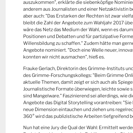
auszukommen", erklärte die siebenköpfige Nominier
anderem aus Journalisten und einer Netzaktivistin be
aber auch: "Das Erstarken der Rechten ist zwar viel
bleibt die Zahl der Angebote zum Wahljahr 2017 übe
wäre das Netz das Medium der Wahl, wenn es darum
Positionen und Debatten und für partizipative Forme
Willensbildung zu schaffen." Zudem hätte man gern
Angebote nominiert. "Doch eine Welle neuer, innova
konnten wir nicht ausmachen", hieß es.
Frauke Gerlach, Direktorin des Grimme-Instituts un
des Grimme-Forschungskollegs: "Beim Grimme Onl
aktuelle Themen, damit zeigt er sich auch als Spiege
Journalistische Formate überwiegen, leichte sowie s
sind Mangelware." Faszinierend sei allerdings, wie d
Angebote das Digital Storytelling vorantreiben: "Sie 
neue Dimension eintauchen und ziehen uns regelrech
360° wird das publizistische Arbeiten tiefgreifend b
Nun hat eine Jury die Qual der Wahl: Ermittelt werde