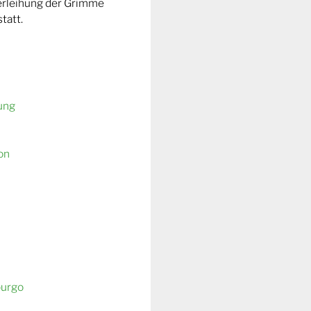
Verleihung der Grimme
tatt.
ung
on
burgo