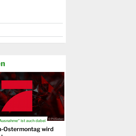
en
© ProSieben
 Ausnahme" ist auch dabei
n-Ostermontag wird