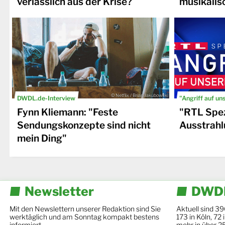
verlässlich aus der Krise?
musikalis
© Netflix / Brian Jakubowski
DWDL.de-Interview
"Angriff auf un
Fynn Kliemann: "Feste
"RTL Spez
Sendungskonzepte sind nicht
Ausstrahl
mein Ding"
Newsletter
DWDL
Mit den Newslettern unserer Redaktion sind Sie
Aktuell sind 39
werktäglich und am Sonntag kompakt bestens
173 in Köln, 72