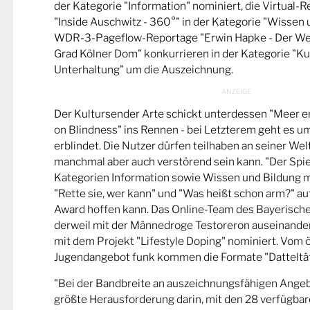
der Kategorie "Information" nominiert, die Virtual-
"Inside Auschwitz - 360°" in der Kategorie "Wissen 
WDR-3-Pageflow-Reportage "Erwin Hapke - Der Wel
Grad Kölner Dom" konkurrieren in der Kategorie "Ku
Unterhaltung" um die Auszeichnung.
Der Kultursender Arte schickt unterdessen "Meer 
on Blindness" ins Rennen - bei Letzterem geht es u
erblindet. Die Nutzer dürfen teilhaben an seiner Wel
manchmal aber auch verstörend sein kann. "Der Spie
Kategorien Information sowie Wissen und Bildung m
"Rette sie, wer kann" und "Was heißt schon arm?" a
Award hoffen kann. Das Online-Team des Bayerische
derweil mit der Männedroge Testoreron auseinande
mit dem Projekt "Lifestyle Doping" nominiert. Vom ö
Jugendangebot funk kommen die Formate "Datteltät
"Bei der Bandbreite an auszeichnungsfähigen Ange
größte Herausforderung darin, mit den 28 verfügbare