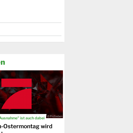
en
© ProSieben
 Ausnahme" ist auch dabei
n-Ostermontag wird