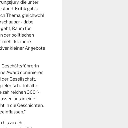
ungsjury, die unter
stand. Kritik gab's
fach Thema, gleichwohl
rschaubar - dabei
 geht, Raum für
n der politischen
e mehr kleinere
tiver kleiner Angebote
d Geschäftsführerin
ine Award dominieren
l der Gesellschaft.
pielerische Inhalte
ie zahlreichen 360°-
lassen uns in eine
t in die Geschichten.
eeinflussen."
n bis zu acht