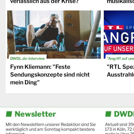
verlässlich aus der Krise?
musikalis
© Netflix / Brian Jakubowski
DWDL.de-Interview
"Angriff auf un
Fynn Kliemann: "Feste
"RTL Spez
Sendungskonzepte sind nicht
Ausstrahl
mein Ding"
Newsletter
DWDL
Mit den Newslettern unserer Redaktion sind Sie
Aktuell sind 39
werktäglich und am Sonntag kompakt bestens
173 in Köln, 72