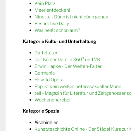
Kein Platz
Meer entdecken!
Ninette - Dünn ist nicht dünn genug
Pespective Daily
Was heißt schon arm?
Kategorie Kultur und Unterhaltung
Datteltäter
Der Kölner Dom in 360° und VR
Erwin Hapke - Der Welten-Falter
Germania
How To Opera
Pop ist kein weißer, heterosexueller Mann
tell - Magazin für Literatur und Zeitgenossens
Wochenendrebell
Kategorie Spezial
#ichbinhier
Kunstgeschichte Online - Der Städel Kurs zur