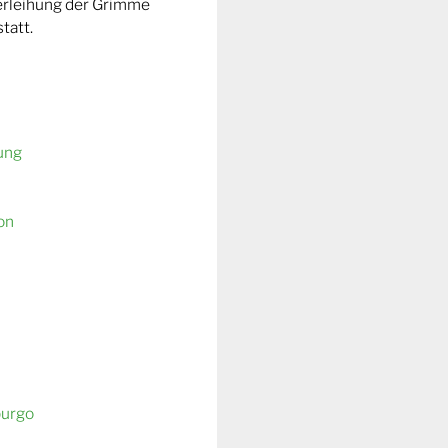
Verleihung der Grimme
tatt.
ung
on
burgo