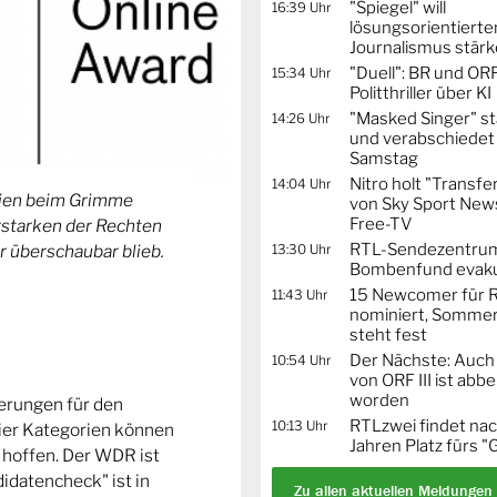
"Spiegel" will
16:39 Uhr
lösungsorientierte
Journalismus stär
"Duell": BR und OR
15:34 Uhr
Politthriller über KI
"Masked Singer" st
14:26 Uhr
und verabschiedet
Samstag
Nitro holt "Transfe
14:04 Uhr
orien beim Grimme
von Sky Sport News
Free-TV
Erstarken der Rechten
RTL-Sendezentru
13:30 Uhr
r überschaubar blieb.
Bombenfund evaku
15 Newcomer für R
11:43 Uhr
nominiert, Sommer
steht fest
Der Nächste: Auch
10:54 Uhr
von ORF III ist abb
worden
ierungen für den
RTLzwei findet nac
10:13 Uhr
ier Kategorien können
Jahren Platz fürs "
 hoffen. Der WDR ist
idatencheck" ist in
Zu allen aktuellen Meldungen