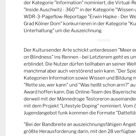
der Kategorie "Information" nominiert, die Virtual-
"Inside Auschwitz - 360°" in der Kategorie "Wissen 
WDR-3-Pageflow-Reportage "Erwin Hapke - Der Wel
Grad Kölner Dom" konkurrieren in der Kategorie "Ku
Unterhaltung" um die Auszeichnung.
Der Kultursender Arte schickt unterdessen "Meer 
on Blindness" ins Rennen - bei Letzterem geht es u
erblindet. Die Nutzer dürfen teilhaben an seiner Wel
manchmal aber auch verstörend sein kann. "Der Spie
Kategorien Information sowie Wissen und Bildung m
"Rette sie, wer kann" und "Was heißt schon arm?" a
Award hoffen kann. Das Online-Team des Bayerische
derweil mit der Männedroge Testoreron auseinande
mit dem Projekt "Lifestyle Doping" nominiert. Vom ö
Jugendangebot funk kommen die Formate "Datteltät
"Bei der Bandbreite an auszeichnungsfähigen Ange
größte Herausforderung darin, mit den 28 verfügbare