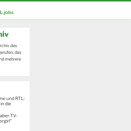
.jobs
hiv
rchiv des
erufen, das
und mehrere
ime und RTL:
in die
 aber TV-
rgirl"