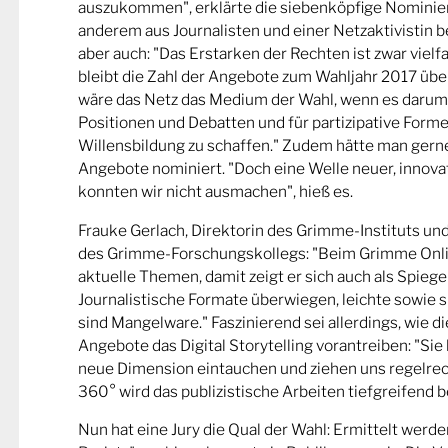
auszukommen", erklärte die siebenköpfige Nominier
anderem aus Journalisten und einer Netzaktivistin be
aber auch: "Das Erstarken der Rechten ist zwar viel
bleibt die Zahl der Angebote zum Wahljahr 2017 übe
wäre das Netz das Medium der Wahl, wenn es darum
Positionen und Debatten und für partizipative Forme
Willensbildung zu schaffen." Zudem hätte man gern
Angebote nominiert. "Doch eine Welle neuer, innova
konnten wir nicht ausmachen", hieß es.
Frauke Gerlach, Direktorin des Grimme-Instituts un
des Grimme-Forschungskollegs: "Beim Grimme Onl
aktuelle Themen, damit zeigt er sich auch als Spiege
Journalistische Formate überwiegen, leichte sowie s
sind Mangelware." Faszinierend sei allerdings, wie d
Angebote das Digital Storytelling vorantreiben: "Sie 
neue Dimension eintauchen und ziehen uns regelrech
360° wird das publizistische Arbeiten tiefgreifend b
Nun hat eine Jury die Qual der Wahl: Ermittelt werde