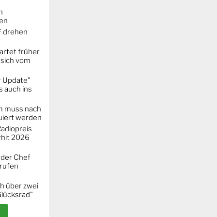
n
ken
F drehen
artet früher
 sich vom
r Update"
 auch ins
m muss nach
iert werden
adiopreis
hit 2026
 der Chef
erufen
h über zwei
Glücksrad"