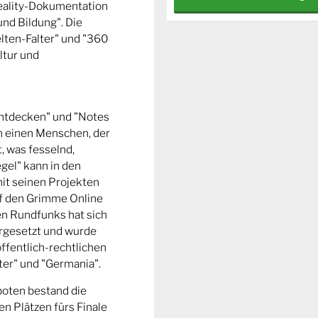
Reality-Dokumentation
und Bildung". Die
ten-Falter" und "360
ltur und
entdecken" und "Notes
m einen Menschen, der
t, was fesselnd,
gel" kann in den
it seinen Projekten
uf den Grimme Online
n Rundfunks hat sich
rgesetzt und wurde
ffentlich-rechtlichen
er" und "Germania".
boten bestand die
n Plätzen fürs Finale