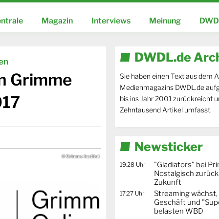
ntrale
Magazin
Interviews
Meinung
DWDL
DWDL.de Arc
ien
en Grimme
Sie haben einen Text aus dem A
Medienmagazins DWDL.de aufg
017
bis ins Jahr 2001 zurückreicht 
Zehntausend Artikel umfasst.
Newsticker
© Grimme-Institut
"Gladiators" bei Pr
19:28 Uhr
Nostalgisch zurück 
Zukunft
Streaming wächst,
17:27 Uhr
Geschäft und "Supe
belasten WBD