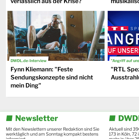
verlässlich aus der Krise?
musikalis
© Netflix / Brian Jakubowski
DWDL.de-Interview
"Angriff auf un
Fynn Kliemann: "Feste
"RTL Spez
Sendungskonzepte sind nicht
Ausstrahl
mein Ding"
Newsletter
DWDL
Mit den Newslettern unserer Redaktion sind Sie
Aktuell sind 39
werktäglich und am Sonntag kompakt bestens
173 in Köln, 72