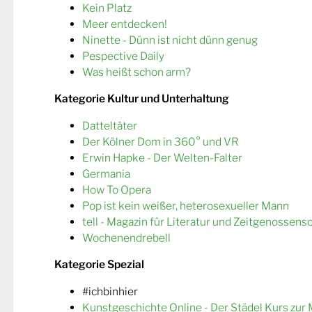
Kein Platz
Meer entdecken!
Ninette - Dünn ist nicht dünn genug
Pespective Daily
Was heißt schon arm?
Kategorie Kultur und Unterhaltung
Datteltäter
Der Kölner Dom in 360° und VR
Erwin Hapke - Der Welten-Falter
Germania
How To Opera
Pop ist kein weißer, heterosexueller Mann
tell - Magazin für Literatur und Zeitgenossens
Wochenendrebell
Kategorie Spezial
#ichbinhier
Kunstgeschichte Online - Der Städel Kurs zur