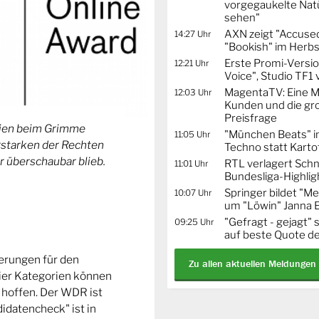
vorgegaukelte Natü
sehen"
AXN zeigt "Accused
14:27 Uhr
"Bookish" im Herbs
Erste Promi-Versi
12:21 Uhr
Voice", Studio TF1
MagentaTV: Eine Mi
12:03 Uhr
Kunden und die gr
Preisfrage
orien beim Grimme
"München Beats" i
11:05 Uhr
Erstarken der Rechten
Techno statt Karto
r überschaubar blieb.
RTL verlagert Schn
11:01 Uhr
Bundesliga-Highlig
Springer bildet "
10:07 Uhr
um "Löwin" Janna 
"Gefragt - gejagt" 
09:25 Uhr
auf beste Quote de
ierungen für den
Zu allen aktuellen Meldungen
ier Kategorien können
 hoffen. Der WDR ist
idatencheck" ist in