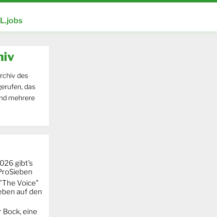
.jobs
hiv
rchiv des
erufen, das
und mehrere
026 gibt’s
 ProSieben
"The Voice"
eben auf den
 Bock, eine