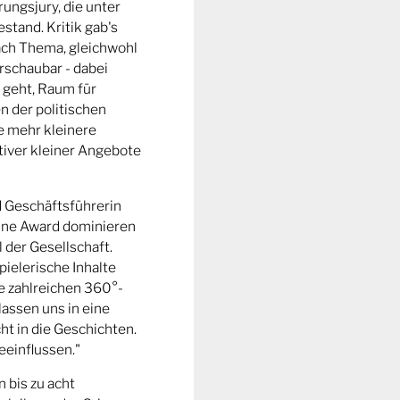
ungsjury, die unter
stand. Kritik gab's
fach Thema, gleichwohl
rschaubar - dabei
 geht, Raum für
n der politischen
e mehr kleinere
tiver kleiner Angebote
d Geschäftsführerin
ine Award dominieren
l der Gesellschaft.
pielerische Inhalte
ie zahlreichen 360°-
lassen uns in eine
t in die Geschichten.
eeinflussen."
n bis zu acht