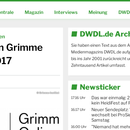
ntrale
Magazin
Interviews
Meinung
DWDL
DWDL.de Arc
ien
en Grimme
Sie haben einen Text aus dem A
Medienmagazins DWDL.de aufg
017
bis ins Jahr 2001 zurückreicht 
Zehntausend Artikel umfasst.
Newsticker
© Grimme-Institut
Das war einmalig: 2
17:16 Uhr
kein HeidiFest auf
Neuer Sendeplatz: 
16:17 Uhr
wechselt bei ProSi
Samstag
"Niemand hat mehr
16:00 Uhr