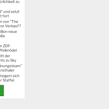
rlichkeit zu
" und setzt
t fort
on von "The
 vor Verkauf?
llion neue
oße
m ZDF:
ffelknödel
itt der
hts zu Sky
Meinungsteam"
Ensthaler
steigert sich
r Staffel