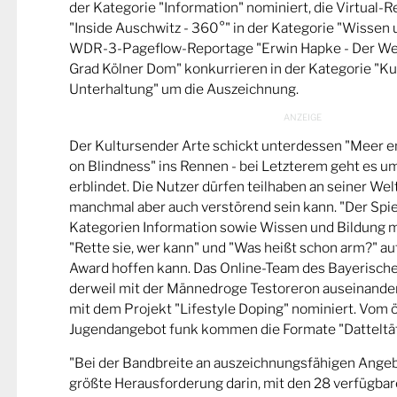
der Kategorie "Information" nominiert, die Virtual-
"Inside Auschwitz - 360°" in der Kategorie "Wissen 
WDR-3-Pageflow-Reportage "Erwin Hapke - Der Wel
Grad Kölner Dom" konkurrieren in der Kategorie "Ku
Unterhaltung" um die Auszeichnung.
Der Kultursender Arte schickt unterdessen "Meer 
on Blindness" ins Rennen - bei Letzterem geht es u
erblindet. Die Nutzer dürfen teilhaben an seiner Wel
manchmal aber auch verstörend sein kann. "Der Spie
Kategorien Information sowie Wissen und Bildung m
"Rette sie, wer kann" und "Was heißt schon arm?" a
Award hoffen kann. Das Online-Team des Bayerische
derweil mit der Männedroge Testoreron auseinande
mit dem Projekt "Lifestyle Doping" nominiert. Vom ö
Jugendangebot funk kommen die Formate "Datteltät
"Bei der Bandbreite an auszeichnungsfähigen Ange
größte Herausforderung darin, mit den 28 verfügbare