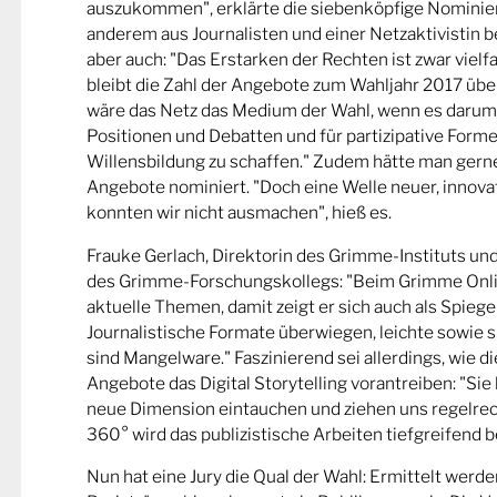
auszukommen", erklärte die siebenköpfige Nominier
anderem aus Journalisten und einer Netzaktivistin be
aber auch: "Das Erstarken der Rechten ist zwar viel
bleibt die Zahl der Angebote zum Wahljahr 2017 übe
wäre das Netz das Medium der Wahl, wenn es darum
Positionen und Debatten und für partizipative Forme
Willensbildung zu schaffen." Zudem hätte man gern
Angebote nominiert. "Doch eine Welle neuer, innova
konnten wir nicht ausmachen", hieß es.
Frauke Gerlach, Direktorin des Grimme-Instituts un
des Grimme-Forschungskollegs: "Beim Grimme Onl
aktuelle Themen, damit zeigt er sich auch als Spiege
Journalistische Formate überwiegen, leichte sowie s
sind Mangelware." Faszinierend sei allerdings, wie d
Angebote das Digital Storytelling vorantreiben: "Sie 
neue Dimension eintauchen und ziehen uns regelrech
360° wird das publizistische Arbeiten tiefgreifend b
Nun hat eine Jury die Qual der Wahl: Ermittelt werde