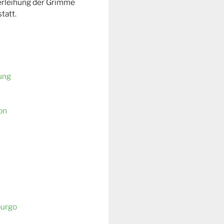
Verleihung der Grimme
tatt.
ung
on
burgo