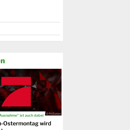
en
© ProSieben
 Ausnahme" ist auch dabei
n-Ostermontag wird