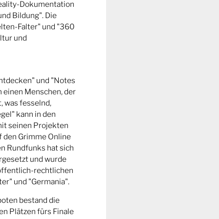
Reality-Dokumentation
und Bildung". Die
ten-Falter" und "360
ltur und
entdecken" und "Notes
m einen Menschen, der
t, was fesselnd,
gel" kann in den
it seinen Projekten
uf den Grimme Online
n Rundfunks hat sich
rgesetzt und wurde
ffentlich-rechtlichen
er" und "Germania".
boten bestand die
n Plätzen fürs Finale