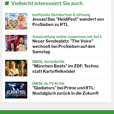
Vielleicht interessiert Sie auch
Inoffizielle Oktoberfest-Eröffnung
Jessas! Das "HeidiFest" wandert von
ProSieben zu RTL
Ausstrahlung weiter zusammen mit Sat.1
Neuer Sendeplatz: "The Voice"
wechselt bei ProSieben auf den
Samstag
DWDL-Serienkritik
"München Beats" im ZDF: Techno
statt Kartoffelknödel
DWDL.de-TV-Kritik
"Gladiators" bei Prime und RTL:
Nostalgisch zurück in die Zukunft