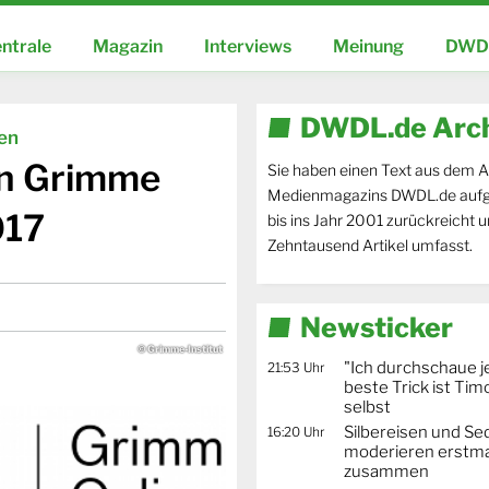
ntrale
Magazin
Interviews
Meinung
DWDL
DWDL.de Arc
ien
en Grimme
Sie haben einen Text aus dem A
Medienmagazins DWDL.de aufg
017
bis ins Jahr 2001 zurückreicht 
Zehntausend Artikel umfasst.
Newsticker
© Grimme-Institut
"Ich durchschaue j
21:53 Uhr
beste Trick ist Ti
selbst
Silbereisen und Se
16:20 Uhr
moderieren erstma
zusammen