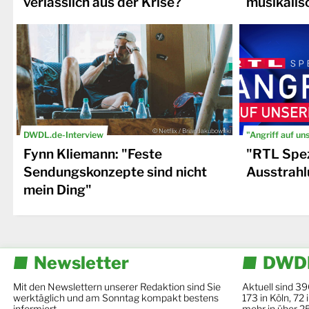
verlässlich aus der Krise?
musikalis
© Netflix / Brian Jakubowski
DWDL.de-Interview
"Angriff auf un
Fynn Kliemann: "Feste
"RTL Spez
Sendungskonzepte sind nicht
Ausstrahl
mein Ding"
Newsletter
DWDL
Mit den Newslettern unserer Redaktion sind Sie
Aktuell sind 39
werktäglich und am Sonntag kompakt bestens
173 in Köln, 72