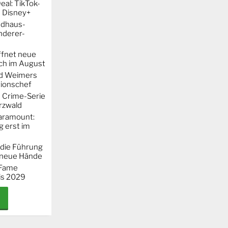
al: TikTok-
 Disney+
ndhaus-
nderer-
ffnet neue
h im August
rd Weimers
ionschef
e Crime-Serie
rzwald
Paramount:
g erst im
 die Führung
 neue Hände
 "Fame
is 2029