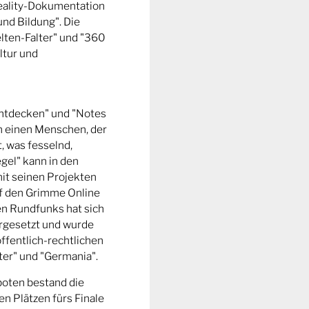
Reality-Dokumentation
und Bildung". Die
ten-Falter" und "360
ltur und
entdecken" und "Notes
m einen Menschen, der
t, was fesselnd,
gel" kann in den
it seinen Projekten
uf den Grimme Online
n Rundfunks hat sich
rgesetzt und wurde
ffentlich-rechtlichen
er" und "Germania".
boten bestand die
n Plätzen fürs Finale