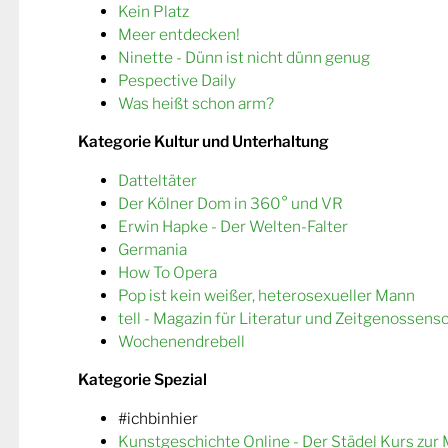
Kein Platz
Meer entdecken!
Ninette - Dünn ist nicht dünn genug
Pespective Daily
Was heißt schon arm?
Kategorie Kultur und Unterhaltung
Datteltäter
Der Kölner Dom in 360° und VR
Erwin Hapke - Der Welten-Falter
Germania
How To Opera
Pop ist kein weißer, heterosexueller Mann
tell - Magazin für Literatur und Zeitgenossens
Wochenendrebell
Kategorie Spezial
#ichbinhier
Kunstgeschichte Online - Der Städel Kurs zur