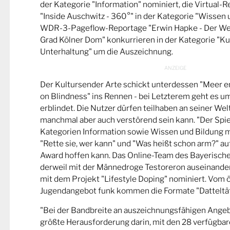
der Kategorie "Information" nominiert, die Virtual-
"Inside Auschwitz - 360°" in der Kategorie "Wissen 
WDR-3-Pageflow-Reportage "Erwin Hapke - Der Wel
Grad Kölner Dom" konkurrieren in der Kategorie "Ku
Unterhaltung" um die Auszeichnung.
Der Kultursender Arte schickt unterdessen "Meer 
on Blindness" ins Rennen - bei Letzterem geht es u
erblindet. Die Nutzer dürfen teilhaben an seiner Wel
manchmal aber auch verstörend sein kann. "Der Spie
Kategorien Information sowie Wissen und Bildung m
"Rette sie, wer kann" und "Was heißt schon arm?" a
Award hoffen kann. Das Online-Team des Bayerische
derweil mit der Männedroge Testoreron auseinande
mit dem Projekt "Lifestyle Doping" nominiert. Vom ö
Jugendangebot funk kommen die Formate "Datteltät
"Bei der Bandbreite an auszeichnungsfähigen Ange
größte Herausforderung darin, mit den 28 verfügbare