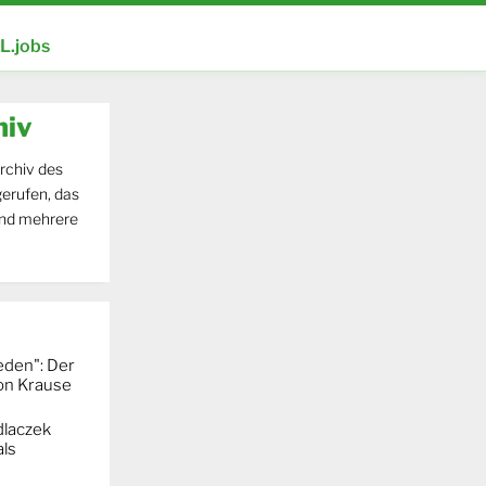
.jobs
hiv
rchiv des
erufen, das
und mehrere
eden": Der
mon Krause
dlaczek
ls