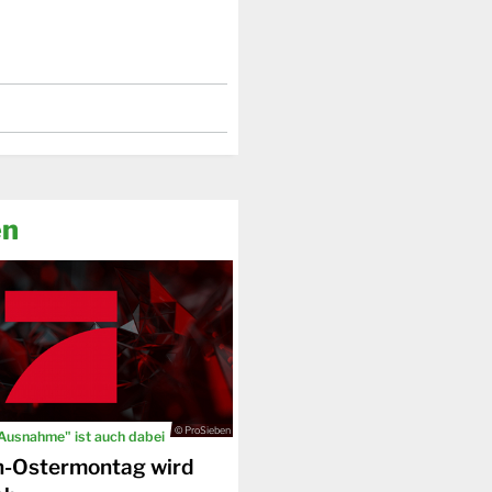
en
© ProSieben
 Ausnahme" ist auch dabei
n-Ostermontag wird