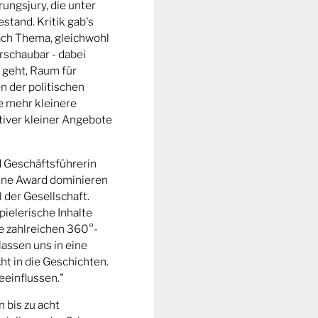
ungsjury, die unter
stand. Kritik gab's
fach Thema, gleichwohl
rschaubar - dabei
 geht, Raum für
n der politischen
e mehr kleinere
tiver kleiner Angebote
d Geschäftsführerin
ine Award dominieren
l der Gesellschaft.
pielerische Inhalte
ie zahlreichen 360°-
lassen uns in eine
t in die Geschichten.
eeinflussen."
n bis zu acht