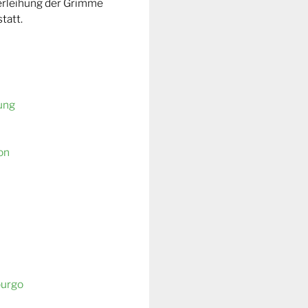
Verleihung der Grimme
tatt.
ung
on
burgo