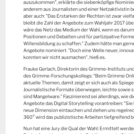
auszukommen", erklärte die siebenköpfige Nominier
anderem aus Journalisten und einer Netzaktivistin be
aber auch: "Das Erstarken der Rechten ist zwar viel
bleibt die Zahl der Angebote zum Wahljahr 2017 übe
wäre das Netz das Medium der Wahl, wenn es darum
Positionen und Debatten und für partizipative Forme
Willensbildung zu schaffen." Zudem hätte man gern
Angebote nominiert. "Doch eine Welle neuer, innova
konnten wir nicht ausmachen", hieß es.
Frauke Gerlach, Direktorin des Grimme-Instituts un
des Grimme-Forschungskollegs: "Beim Grimme Onl
aktuelle Themen, damit zeigt er sich auch als Spiege
Journalistische Formate überwiegen, leichte sowie s
sind Mangelware." Faszinierend sei allerdings, wie d
Angebote das Digital Storytelling vorantreiben: "Sie 
neue Dimension eintauchen und ziehen uns regelrech
360° wird das publizistische Arbeiten tiefgreifend b
Nun hat eine Jury die Qual der Wahl: Ermittelt werde