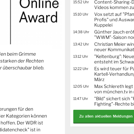
Content-Sharing-De
15:52 Uhr
Videos kommen zu
Vox setzt auf "Pfa
15:10 Uhr
Profis" und Auswa
Kuppelei
Günther Jauch erö
14:38 Uhr
"WWM"-Saison noc
Christian Meier wi
13:42 Uhr
neuer Kommunikat
orien beim Grimme
"Keltenburg": Neu
13:12 Uhr
Erstarken der Rechten
entsteht im Schwa
r überschaubar blieb.
Es wird teuer für 
12:22 Uhr
Kartell-Verhandlun
März
Max Schlereth legt
12:05 Uhr
von münchen.tv in
"Bild" sichert sich
11:47 Uhr
Fighting"-Rechte b
ierungen für den
ier Kategorien können
Zu allen aktuellen Meldungen
 hoffen. Der WDR ist
idatencheck" ist in