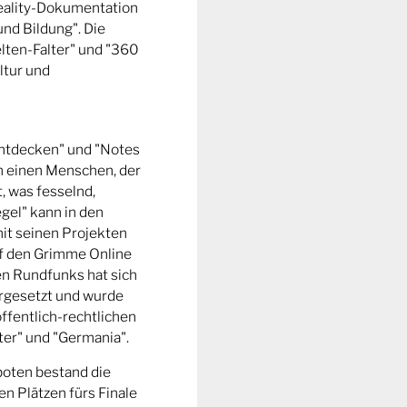
Reality-Dokumentation
und Bildung". Die
ten-Falter" und "360
ltur und
entdecken" und "Notes
m einen Menschen, der
t, was fesselnd,
gel" kann in den
it seinen Projekten
uf den Grimme Online
n Rundfunks hat sich
rgesetzt und wurde
ffentlich-rechtlichen
er" und "Germania".
boten bestand die
n Plätzen fürs Finale