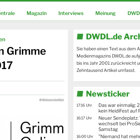
ntrale
Magazin
Interviews
Meinung
DWDL
DWDL.de Arc
ien
en Grimme
Sie haben einen Text aus dem A
Medienmagazins DWDL.de aufg
017
bis ins Jahr 2001 zurückreicht 
Zehntausend Artikel umfasst.
Newsticker
© Grimme-Institut
Das war einmalig: 2
17:16 Uhr
kein HeidiFest auf
Neuer Sendeplatz: 
16:17 Uhr
wechselt bei ProSi
Samstag
"Niemand hat mehr
16:00 Uhr