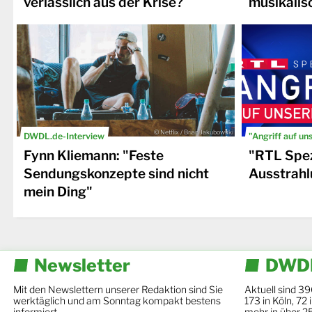
verlässlich aus der Krise?
musikalis
© Netflix / Brian Jakubowski
DWDL.de-Interview
"Angriff auf un
Fynn Kliemann: "Feste
"RTL Spez
Sendungskonzepte sind nicht
Ausstrahl
mein Ding"
Newsletter
DWDL
Mit den Newslettern unserer Redaktion sind Sie
Aktuell sind 39
werktäglich und am Sonntag kompakt bestens
173 in Köln, 72