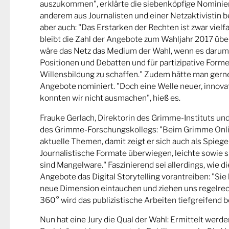
auszukommen", erklärte die siebenköpfige Nominier
anderem aus Journalisten und einer Netzaktivistin be
aber auch: "Das Erstarken der Rechten ist zwar viel
bleibt die Zahl der Angebote zum Wahljahr 2017 übe
wäre das Netz das Medium der Wahl, wenn es darum
Positionen und Debatten und für partizipative Forme
Willensbildung zu schaffen." Zudem hätte man gern
Angebote nominiert. "Doch eine Welle neuer, innova
konnten wir nicht ausmachen", hieß es.
Frauke Gerlach, Direktorin des Grimme-Instituts un
des Grimme-Forschungskollegs: "Beim Grimme Onl
aktuelle Themen, damit zeigt er sich auch als Spiege
Journalistische Formate überwiegen, leichte sowie s
sind Mangelware." Faszinierend sei allerdings, wie d
Angebote das Digital Storytelling vorantreiben: "Sie 
neue Dimension eintauchen und ziehen uns regelrech
360° wird das publizistische Arbeiten tiefgreifend b
Nun hat eine Jury die Qual der Wahl: Ermittelt werde