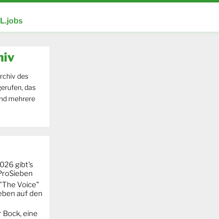
.jobs
hiv
rchiv des
erufen, das
und mehrere
026 gibt’s
 ProSieben
"The Voice"
eben auf den
 Bock, eine