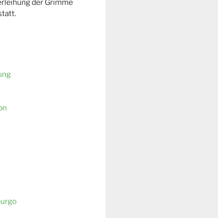
Verleihung der Grimme
tatt.
ung
on
burgo