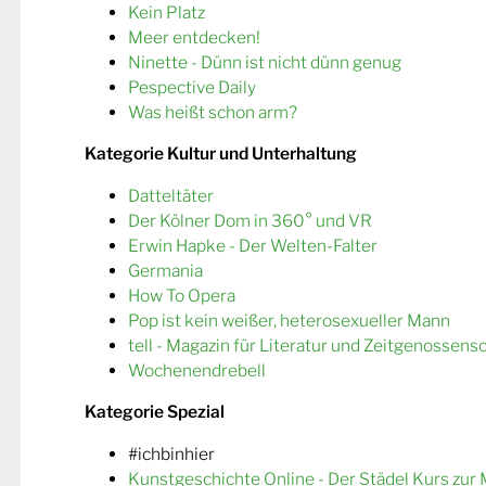
Kein Platz
Meer entdecken!
Ninette - Dünn ist nicht dünn genug
Pespective Daily
Was heißt schon arm?
Kategorie Kultur und Unterhaltung
Datteltäter
Der Kölner Dom in 360° und VR
Erwin Hapke - Der Welten-Falter
Germania
How To Opera
Pop ist kein weißer, heterosexueller Mann
tell - Magazin für Literatur und Zeitgenossens
Wochenendrebell
Kategorie Spezial
#ichbinhier
Kunstgeschichte Online - Der Städel Kurs zur