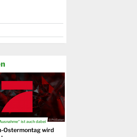
en
© ProSieben
 Ausnahme" ist auch dabei
n-Ostermontag wird