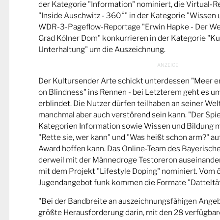
der Kategorie "Information" nominiert, die Virtual-
"Inside Auschwitz - 360°" in der Kategorie "Wissen 
WDR-3-Pageflow-Reportage "Erwin Hapke - Der Wel
Grad Kölner Dom" konkurrieren in der Kategorie "Ku
Unterhaltung" um die Auszeichnung.
Der Kultursender Arte schickt unterdessen "Meer 
on Blindness" ins Rennen - bei Letzterem geht es u
erblindet. Die Nutzer dürfen teilhaben an seiner Wel
manchmal aber auch verstörend sein kann. "Der Spie
Kategorien Information sowie Wissen und Bildung m
"Rette sie, wer kann" und "Was heißt schon arm?" a
Award hoffen kann. Das Online-Team des Bayerische
derweil mit der Männedroge Testoreron auseinande
mit dem Projekt "Lifestyle Doping" nominiert. Vom ö
Jugendangebot funk kommen die Formate "Datteltät
"Bei der Bandbreite an auszeichnungsfähigen Ange
größte Herausforderung darin, mit den 28 verfügbare