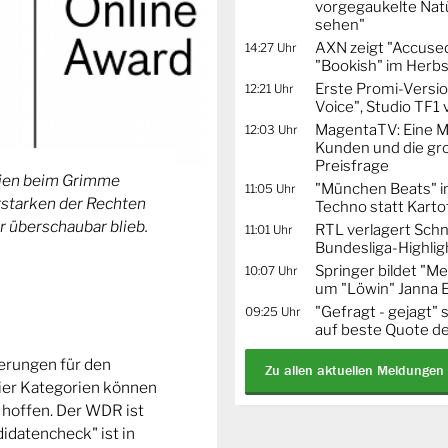
vorgegaukelte Natü
sehen"
AXN zeigt "Accused
14:27 Uhr
"Bookish" im Herbs
Erste Promi-Versi
12:21 Uhr
Voice", Studio TF1
MagentaTV: Eine Mi
12:03 Uhr
Kunden und die gr
Preisfrage
orien beim Grimme
"München Beats" i
11:05 Uhr
Erstarken der Rechten
Techno statt Karto
r überschaubar blieb.
RTL verlagert Schn
11:01 Uhr
Bundesliga-Highlig
Springer bildet "
10:07 Uhr
um "Löwin" Janna 
"Gefragt - gejagt" 
09:25 Uhr
auf beste Quote de
ierungen für den
Zu allen aktuellen Meldungen
ier Kategorien können
 hoffen. Der WDR ist
idatencheck" ist in