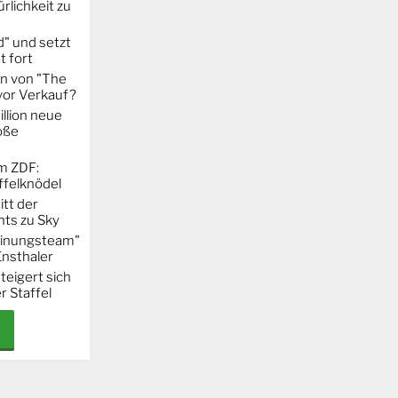
rlichkeit zu
" und setzt
t fort
on von "The
 vor Verkauf?
llion neue
oße
m ZDF:
ffelknödel
itt der
hts zu Sky
Meinungsteam"
Ensthaler
steigert sich
r Staffel