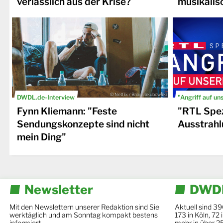
verlässlich aus der Krise?
musikalis
© Netflix / Brian Jakubowski
DWDL.de-Interview
"Angriff auf un
Fynn Kliemann: "Feste
"RTL Spez
Sendungskonzepte sind nicht
Ausstrahl
mein Ding"
Newsletter
DWDL
Mit den Newslettern unserer Redaktion sind Sie
Aktuell sind 39
werktäglich und am Sonntag kompakt bestens
173 in Köln, 72