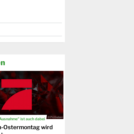
en
© ProSieben
 Ausnahme" ist auch dabei
n-Ostermontag wird