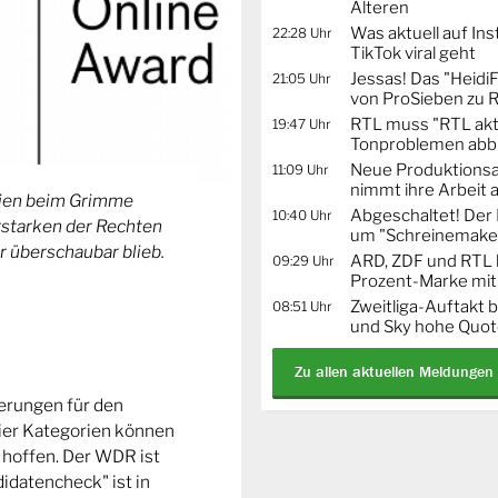
Älteren
Was aktuell auf In
22:28 Uhr
TikTok viral geht
Jessas! Das "Heidi
21:05 Uhr
von ProSieben zu 
RTL muss "RTL akt
19:47 Uhr
Tonproblemen abb
Neue Produktionsa
11:09 Uhr
nimmt ihre Arbeit 
orien beim Grimme
Abgeschaltet! De
10:40 Uhr
Erstarken der Rechten
um "Schreinemaker
r überschaubar blieb.
ARD, ZDF und RTL 
09:29 Uhr
Prozent-Marke mit
Zweitliga-Auftakt b
08:51 Uhr
und Sky hohe Quo
Zu allen aktuellen Meldungen
ierungen für den
ier Kategorien können
 hoffen. Der WDR ist
idatencheck" ist in