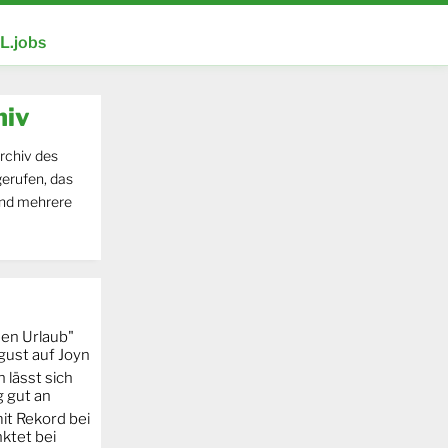
.jobs
hiv
rchiv des
erufen, das
und mehrere
hen Urlaub"
gust auf Joyn
 lässt sich
g gut an
it Rekord bei
ktet bei