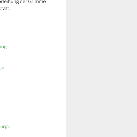
Verleihung der Grimme
tatt.
ung
on
burgo