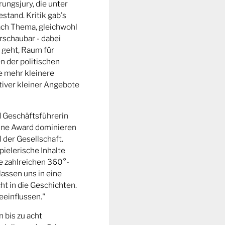
ungsjury, die unter
stand. Kritik gab's
fach Thema, gleichwohl
rschaubar - dabei
 geht, Raum für
n der politischen
e mehr kleinere
tiver kleiner Angebote
d Geschäftsführerin
ine Award dominieren
l der Gesellschaft.
pielerische Inhalte
ie zahlreichen 360°-
lassen uns in eine
t in die Geschichten.
eeinflussen."
n bis zu acht