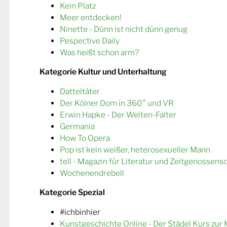
Kein Platz
Meer entdecken!
Ninette - Dünn ist nicht dünn genug
Pespective Daily
Was heißt schon arm?
Kategorie Kultur und Unterhaltung
Datteltäter
Der Kölner Dom in 360° und VR
Erwin Hapke - Der Welten-Falter
Germania
How To Opera
Pop ist kein weißer, heterosexueller Mann
tell - Magazin für Literatur und Zeitgenossens
Wochenendrebell
Kategorie Spezial
#ichbinhier
Kunstgeschichte Online - Der Städel Kurs zur