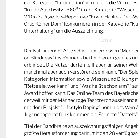
der Kategorie "Information" nominiert, die Virtual-
"Inside Auschwitz - 360°" in der Kategorie "Wissen 
WDR-3-Pageflow-Reportage "Erwin Hapke - Der Wel
Grad Kölner Dom" konkurrieren in der Kategorie "Ku
Unterhaltung" um die Auszeichnung.
Der Kultursender Arte schickt unterdessen "Meer 
on Blindness" ins Rennen - bei Letzterem geht es u
erblindet. Die Nutzer dürfen teilhaben an seiner Wel
manchmal aber auch verstörend sein kann. "Der Spie
Kategorien Information sowie Wissen und Bildung m
"Rette sie, wer kann" und "Was heißt schon arm?" a
Award hoffen kann. Das Online-Team des Bayerische
derweil mit der Männedroge Testoreron auseinande
mit dem Projekt "Lifestyle Doping" nominiert. Vom ö
Jugendangebot funk kommen die Formate "Datteltät
"Bei der Bandbreite an auszeichnungsfähigen Ange
größte Herausforderung darin, mit den 28 verfügbare