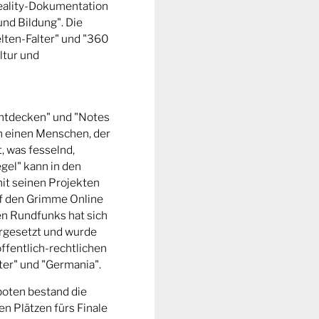
Reality-Dokumentation
und Bildung". Die
ten-Falter" und "360
ltur und
entdecken" und "Notes
m einen Menschen, der
t, was fesselnd,
gel" kann in den
it seinen Projekten
uf den Grimme Online
n Rundfunks hat sich
rgesetzt und wurde
ffentlich-rechtlichen
er" und "Germania".
boten bestand die
n Plätzen fürs Finale