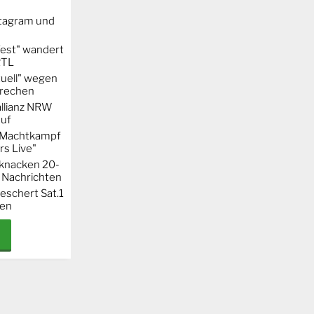
stagram und
Fest" wandert
RTL
uell" wegen
rechen
llianz NRW
auf
r Machtkampf
s Live"
knacken 20-
 Nachrichten
eschert Sat.1
ten