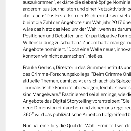
auszukommen", erklärte die siebenköpfige Nominier
anderem aus Journalisten und einer Netzaktivistin be
aber auch: "Das Erstarken der Rechten ist zwar viel
bleibt die Zahl der Angebote zum Wahljahr 2017 übe
wäre das Netz das Medium der Wahl, wenn es darum
Positionen und Debatten und für partizipative Forme
Willensbildung zu schaffen." Zudem hätte man gern
Angebote nominiert. "Doch eine Welle neuer, innova
konnten wir nicht ausmachen", hieß es.
Frauke Gerlach, Direktorin des Grimme-Instituts un
des Grimme-Forschungskollegs: "Beim Grimme Onl
aktuelle Themen, damit zeigt er sich auch als Spiege
Journalistische Formate überwiegen, leichte sowie s
sind Mangelware." Faszinierend sei allerdings, wie d
Angebote das Digital Storytelling vorantreiben: "Sie 
neue Dimension eintauchen und ziehen uns regelrech
360° wird das publizistische Arbeiten tiefgreifend b
Nun hat eine Jury die Qual der Wahl: Ermittelt werde