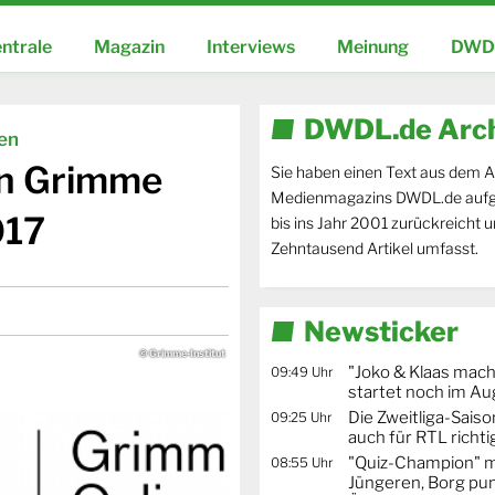
ntrale
Magazin
Interviews
Meinung
DWDL
DWDL.de Arc
ien
en Grimme
Sie haben einen Text aus dem A
Medienmagazins DWDL.de aufg
017
bis ins Jahr 2001 zurückreicht 
Zehntausend Artikel umfasst.
Newsticker
© Grimme-Institut
"Joko & Klaas mac
09:49 Uhr
startet noch im Au
Die Zweitliga-Saison
09:25 Uhr
auch für RTL richti
"Quiz-Champion" m
08:55 Uhr
Jüngeren, Borg pun