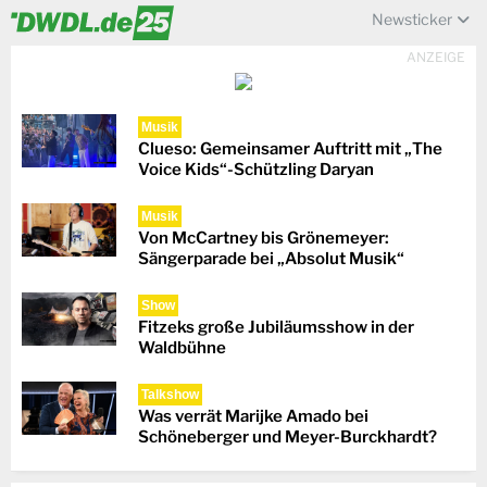
Newsticker
ANZEIGE
Musik
Clueso: Gemeinsamer Auftritt mit „The
Voice Kids“-Schützling Daryan
Musik
Von McCartney bis Grönemeyer:
Sängerparade bei „Absolut Musik“
Show
Fitzeks große Jubiläumsshow in der
Waldbühne
Talkshow
Was verrät Marijke Amado bei
Schöneberger und Meyer-Burckhardt?