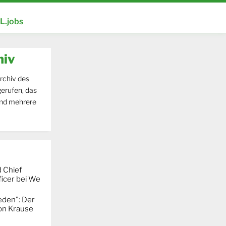
.jobs
hiv
rchiv des
erufen, das
und mehrere
 Chief
icer bei We
eden": Der
mon Krause