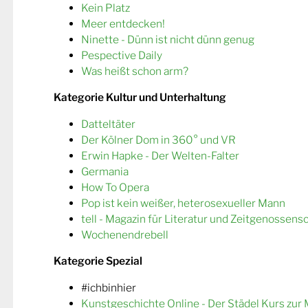
Kein Platz
Meer entdecken!
Ninette - Dünn ist nicht dünn genug
Pespective Daily
Was heißt schon arm?
Kategorie Kultur und Unterhaltung
Datteltäter
Der Kölner Dom in 360° und VR
Erwin Hapke - Der Welten-Falter
Germania
How To Opera
Pop ist kein weißer, heterosexueller Mann
tell - Magazin für Literatur und Zeitgenossens
Wochenendrebell
Kategorie Spezial
#ichbinhier
Kunstgeschichte Online - Der Städel Kurs zur