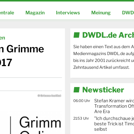
ntrale
Magazin
Interviews
Meinung
DWDL
DWDL.de Arc
ien
en Grimme
Sie haben einen Text aus dem A
Medienmagazins DWDL.de aufg
017
bis ins Jahr 2001 zurückreicht 
Zehntausend Artikel umfasst.
Newsticker
© Grimme-Institut
Stefan Kramer wird
06:00 Uhr
Transformation Off
Are Era
"Ich durchschaue j
21:53 Uhr
beste Trick ist Ti
selbst