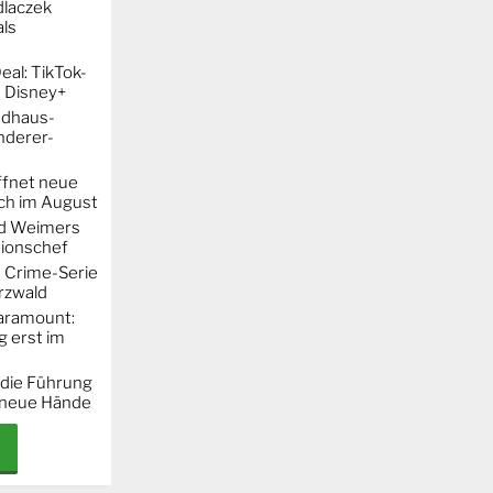
dlaczek
ls
al: TikTok-
 Disney+
ndhaus-
nderer-
ffnet neue
h im August
rd Weimers
ionschef
e Crime-Serie
rzwald
Paramount:
g erst im
 die Führung
 neue Hände