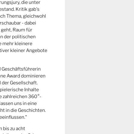
ungsjury, die unter
stand. Kritik gab's
fach Thema, gleichwohl
rschaubar - dabei
 geht, Raum für
n der politischen
e mehr kleinere
tiver kleiner Angebote
d Geschäftsführerin
ine Award dominieren
l der Gesellschaft.
pielerische Inhalte
ie zahlreichen 360°-
lassen uns in eine
t in die Geschichten.
eeinflussen."
n bis zu acht