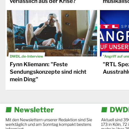
verlässlich aus der Krise?
musikalis
© Netflix / Brian Jakubowski
DWDL.de-Interview
"Angriff auf un
Fynn Kliemann: "Feste
"RTL Spez
Sendungskonzepte sind nicht
Ausstrahl
mein Ding"
Newsletter
DWDL
Mit den Newslettern unserer Redaktion sind Sie
Aktuell sind 39
werktäglich und am Sonntag kompakt bestens
173 in Köln, 72