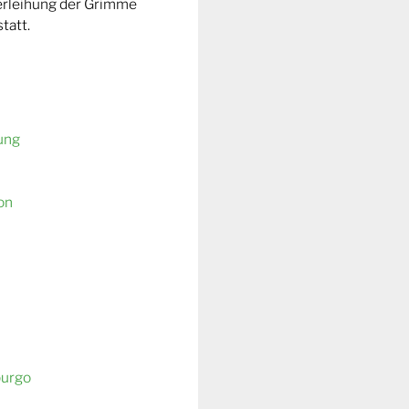
Verleihung der Grimme
tatt.
ung
on
burgo