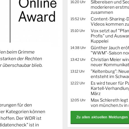
Silbereisen und Se
16:20 Uhr
moderieren erstma
zusammen
Content-Sharing-De
15:52 Uhr
Videos kommen zu
Vox setzt auf "Pfa
15:10 Uhr
Profis" und Auswa
Kuppelei
Günther Jauch erö
14:38 Uhr
orien beim Grimme
"WWM"-Saison noc
Erstarken der Rechten
Christian Meier wi
13:42 Uhr
neuer Kommunikat
r überschaubar blieb.
"Keltenburg": Neu
13:12 Uhr
entsteht im Schwa
Es wird teuer für 
12:22 Uhr
Kartell-Verhandlun
März
Max Schlereth legt
12:05 Uhr
ierungen für den
von münchen.tv in
ier Kategorien können
Zu allen aktuellen Meldungen
 hoffen. Der WDR ist
idatencheck" ist in