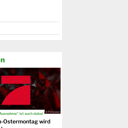
en
© ProSieben
 Ausnahme" ist auch dabei
n-Ostermontag wird