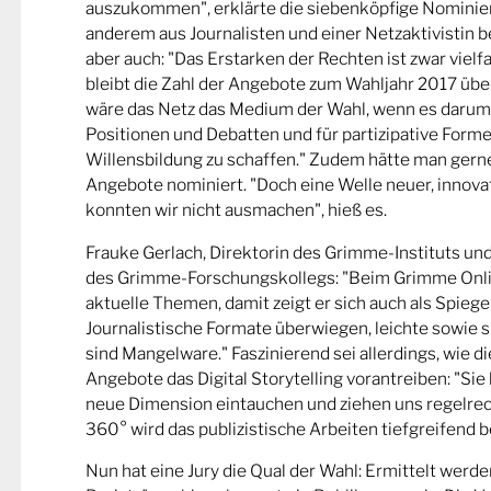
auszukommen", erklärte die siebenköpfige Nominier
anderem aus Journalisten und einer Netzaktivistin be
aber auch: "Das Erstarken der Rechten ist zwar viel
bleibt die Zahl der Angebote zum Wahljahr 2017 übe
wäre das Netz das Medium der Wahl, wenn es darum
Positionen und Debatten und für partizipative Forme
Willensbildung zu schaffen." Zudem hätte man gern
Angebote nominiert. "Doch eine Welle neuer, innova
konnten wir nicht ausmachen", hieß es.
Frauke Gerlach, Direktorin des Grimme-Instituts un
des Grimme-Forschungskollegs: "Beim Grimme Onl
aktuelle Themen, damit zeigt er sich auch als Spiege
Journalistische Formate überwiegen, leichte sowie s
sind Mangelware." Faszinierend sei allerdings, wie d
Angebote das Digital Storytelling vorantreiben: "Sie 
neue Dimension eintauchen und ziehen uns regelrech
360° wird das publizistische Arbeiten tiefgreifend b
Nun hat eine Jury die Qual der Wahl: Ermittelt werde