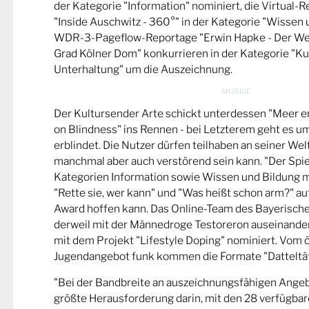
der Kategorie "Information" nominiert, die Virtual-
"Inside Auschwitz - 360°" in der Kategorie "Wissen 
WDR-3-Pageflow-Reportage "Erwin Hapke - Der Wel
Grad Kölner Dom" konkurrieren in der Kategorie "Ku
Unterhaltung" um die Auszeichnung.
Der Kultursender Arte schickt unterdessen "Meer 
on Blindness" ins Rennen - bei Letzterem geht es u
erblindet. Die Nutzer dürfen teilhaben an seiner Wel
manchmal aber auch verstörend sein kann. "Der Spie
Kategorien Information sowie Wissen und Bildung m
"Rette sie, wer kann" und "Was heißt schon arm?" a
Award hoffen kann. Das Online-Team des Bayerische
derweil mit der Männedroge Testoreron auseinande
mit dem Projekt "Lifestyle Doping" nominiert. Vom ö
Jugendangebot funk kommen die Formate "Datteltät
"Bei der Bandbreite an auszeichnungsfähigen Ange
größte Herausforderung darin, mit den 28 verfügbare