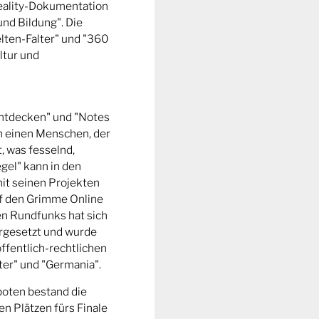
Reality-Dokumentation
und Bildung". Die
ten-Falter" und "360
ltur und
entdecken" und "Notes
m einen Menschen, der
t, was fesselnd,
gel" kann in den
it seinen Projekten
uf den Grimme Online
n Rundfunks hat sich
rgesetzt und wurde
ffentlich-rechtlichen
er" und "Germania".
boten bestand die
n Plätzen fürs Finale