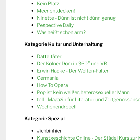
Kein Platz
Meer entdecken!
Ninette - Dünn ist nicht dünn genug
Pespective Daily
Was heißt schon arm?
Kategorie Kultur und Unterhaltung
Datteltäter
Der Kölner Dom in 360° und VR
Erwin Hapke - Der Welten-Falter
Germania
How To Opera
Pop ist kein weißer, heterosexueller Mann
tell - Magazin für Literatur und Zeitgenossens
Wochenendrebell
Kategorie Spezial
#ichbinhier
Kunstgeschichte Online - Der Städel Kurs zur