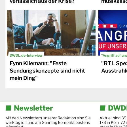
verlässlich aus der Krise?
musikalis
© Netflix / Brian Jakubowski
DWDL.de-Interview
"Angriff auf un
Fynn Kliemann: "Feste
"RTL Spez
Sendungskonzepte sind nicht
Ausstrahl
mein Ding"
Newsletter
DWDL
Mit den Newslettern unserer Redaktion sind Sie
Aktuell sind 39
werktäglich und am Sonntag kompakt bestens
173 in Köln, 72