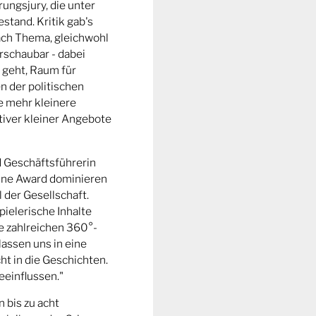
ungsjury, die unter
stand. Kritik gab's
fach Thema, gleichwohl
rschaubar - dabei
 geht, Raum für
n der politischen
e mehr kleinere
tiver kleiner Angebote
d Geschäftsführerin
ine Award dominieren
l der Gesellschaft.
pielerische Inhalte
ie zahlreichen 360°-
lassen uns in eine
t in die Geschichten.
eeinflussen."
n bis zu acht