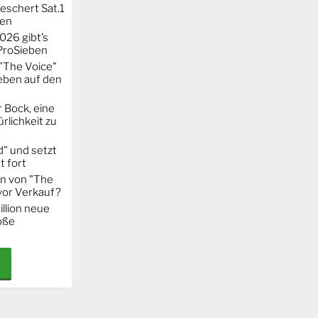
eschert Sat.1
ten
026 gibt’s
 ProSieben
"The Voice"
eben auf den
 Bock, eine
rlichkeit zu
" und setzt
t fort
on von "The
 vor Verkauf?
llion neue
oße