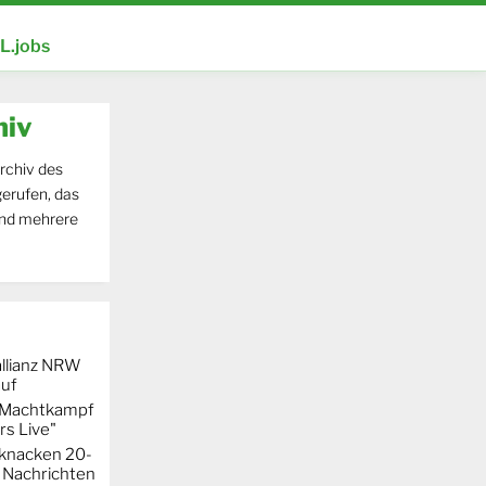
.jobs
hiv
rchiv des
erufen, das
und mehrere
llianz NRW
auf
r Machtkampf
s Live"
knacken 20-
 Nachrichten