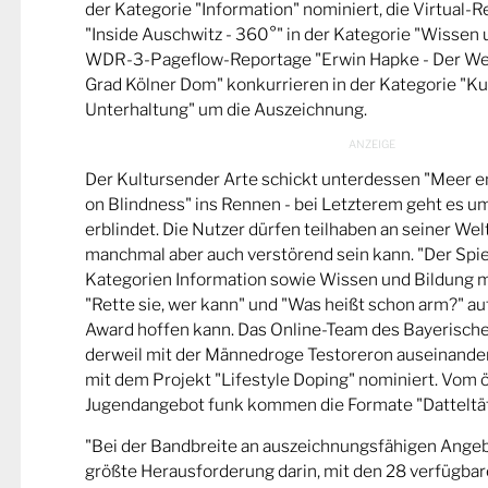
der Kategorie "Information" nominiert, die Virtual-
"Inside Auschwitz - 360°" in der Kategorie "Wissen 
WDR-3-Pageflow-Reportage "Erwin Hapke - Der Wel
Grad Kölner Dom" konkurrieren in der Kategorie "Ku
Unterhaltung" um die Auszeichnung.
Der Kultursender Arte schickt unterdessen "Meer 
on Blindness" ins Rennen - bei Letzterem geht es u
erblindet. Die Nutzer dürfen teilhaben an seiner Wel
manchmal aber auch verstörend sein kann. "Der Spie
Kategorien Information sowie Wissen und Bildung m
"Rette sie, wer kann" und "Was heißt schon arm?" a
Award hoffen kann. Das Online-Team des Bayerische
derweil mit der Männedroge Testoreron auseinande
mit dem Projekt "Lifestyle Doping" nominiert. Vom ö
Jugendangebot funk kommen die Formate "Datteltät
"Bei der Bandbreite an auszeichnungsfähigen Ange
größte Herausforderung darin, mit den 28 verfügbare