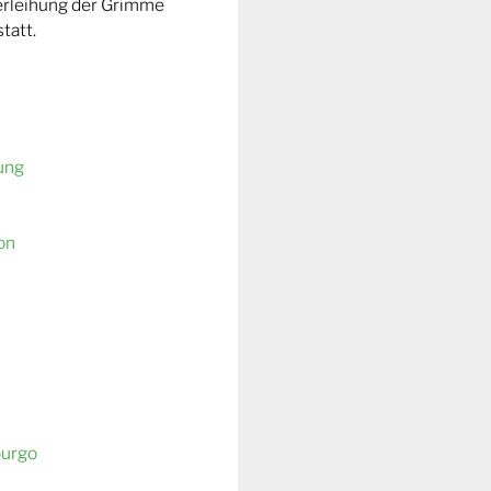
Verleihung der Grimme
tatt.
ung
on
burgo