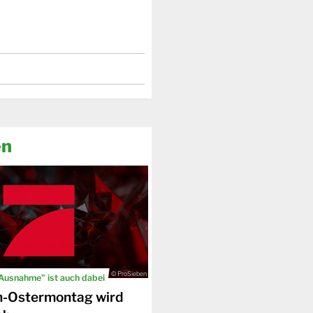
en
© ProSieben
 Ausnahme" ist auch dabei
n-Ostermontag wird