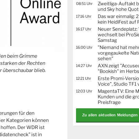
Zweitliga-Auftakt b
08:51 Uhr
und Sky hohe Quo
Das war einmalig: 2
17:16 Uhr
kein HeidiFest auf
Neuer Sendeplatz: 
16:17 Uhr
wechselt bei ProSi
Samstag
"Niemand hat mehr
16:00 Uhr
vorgegaukelte Natü
orien beim Grimme
sehen"
Erstarken der Rechten
AXN zeigt "Accused
14:27 Uhr
r überschaubar blieb.
"Bookish" im Herbs
Erste Promi-Versi
12:21 Uhr
Voice", Studio TF1
MagentaTV: Eine Mi
12:03 Uhr
Kunden und die gr
Preisfrage
ierungen für den
Zu allen aktuellen Meldungen
ier Kategorien können
 hoffen. Der WDR ist
idatencheck" ist in