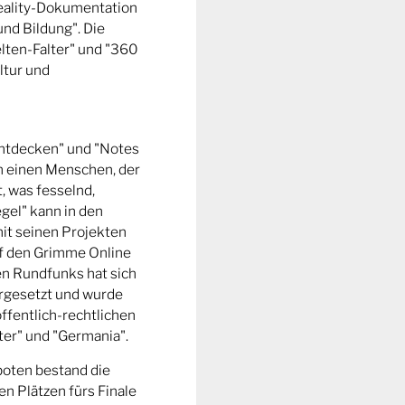
Reality-Dokumentation
und Bildung". Die
ten-Falter" und "360
ltur und
entdecken" und "Notes
m einen Menschen, der
t, was fesselnd,
gel" kann in den
it seinen Projekten
uf den Grimme Online
n Rundfunks hat sich
rgesetzt und wurde
ffentlich-rechtlichen
er" und "Germania".
boten bestand die
n Plätzen fürs Finale