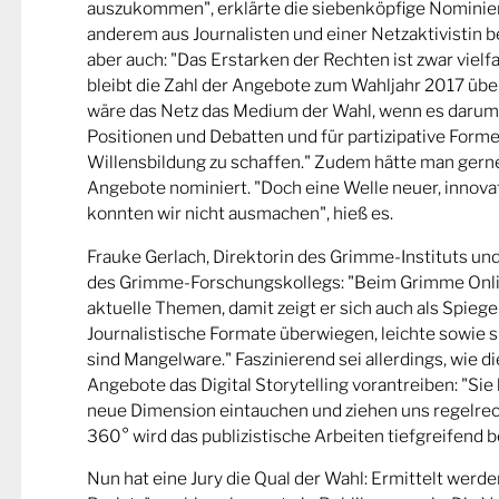
auszukommen", erklärte die siebenköpfige Nominier
anderem aus Journalisten und einer Netzaktivistin be
aber auch: "Das Erstarken der Rechten ist zwar viel
bleibt die Zahl der Angebote zum Wahljahr 2017 übe
wäre das Netz das Medium der Wahl, wenn es darum
Positionen und Debatten und für partizipative Forme
Willensbildung zu schaffen." Zudem hätte man gern
Angebote nominiert. "Doch eine Welle neuer, innova
konnten wir nicht ausmachen", hieß es.
Frauke Gerlach, Direktorin des Grimme-Instituts un
des Grimme-Forschungskollegs: "Beim Grimme Onl
aktuelle Themen, damit zeigt er sich auch als Spiege
Journalistische Formate überwiegen, leichte sowie s
sind Mangelware." Faszinierend sei allerdings, wie d
Angebote das Digital Storytelling vorantreiben: "Sie 
neue Dimension eintauchen und ziehen uns regelrech
360° wird das publizistische Arbeiten tiefgreifend b
Nun hat eine Jury die Qual der Wahl: Ermittelt werde