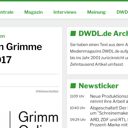
ntrale
Magazin
Interviews
Meinung
DWDL
DWDL.de Arc
ien
en Grimme
Sie haben einen Text aus dem A
Medienmagazins DWDL.de aufg
017
bis ins Jahr 2001 zurückreicht 
Zehntausend Artikel umfasst.
Newsticker
© Grimme-Institut
Neue Produktionsa
11:09 Uhr
nimmt ihre Arbeit 
Abgeschaltet! De
10:40 Uhr
um "Schreinemaker
ARD, ZDF und RTL 
09:29 Uhr
Prozent-Marke mit