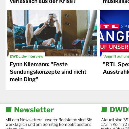
verlässlich aus der Krise?
musikalis
© Netflix / Brian Jakubowski
DWDL.de-Interview
"Angriff auf un
Fynn Kliemann: "Feste
"RTL Spez
Sendungskonzepte sind nicht
Ausstrahl
mein Ding"
Newsletter
DWDL
Mit den Newslettern unserer Redaktion sind Sie
Aktuell sind 39
werktäglich und am Sonntag kompakt bestens
173 in Köln, 72