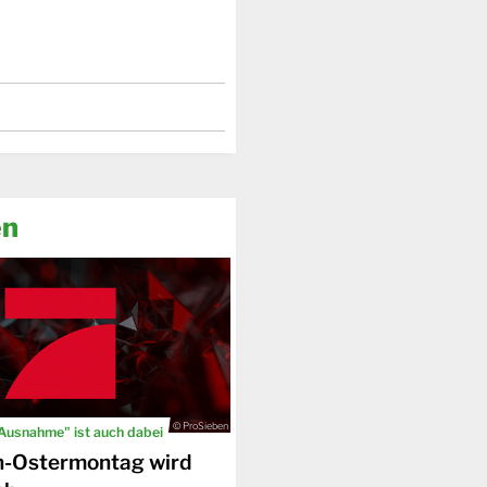
en
© ProSieben
 Ausnahme" ist auch dabei
n-Ostermontag wird