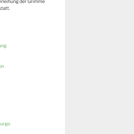
Verleihung der Grimme
tatt.
ung
on
burgo