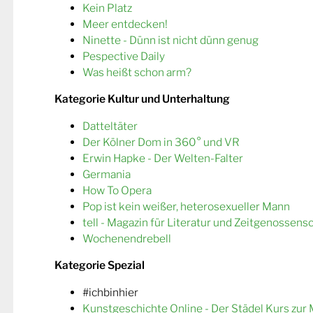
Kein Platz
Meer entdecken!
Ninette - Dünn ist nicht dünn genug
Pespective Daily
Was heißt schon arm?
Kategorie Kultur und Unterhaltung
Datteltäter
Der Kölner Dom in 360° und VR
Erwin Hapke - Der Welten-Falter
Germania
How To Opera
Pop ist kein weißer, heterosexueller Mann
tell - Magazin für Literatur und Zeitgenossens
Wochenendrebell
Kategorie Spezial
#ichbinhier
Kunstgeschichte Online - Der Städel Kurs zur