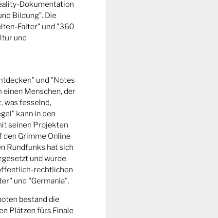
Reality-Dokumentation
und Bildung". Die
ten-Falter" und "360
ltur und
entdecken" und "Notes
m einen Menschen, der
t, was fesselnd,
gel" kann in den
it seinen Projekten
uf den Grimme Online
n Rundfunks hat sich
rgesetzt und wurde
ffentlich-rechtlichen
er" und "Germania".
boten bestand die
n Plätzen fürs Finale