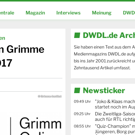
ntrale
Magazin
Interviews
Meinung
DWDL
DWDL.de Arc
ien
en Grimme
Sie haben einen Text aus dem A
Medienmagazins DWDL.de aufg
017
bis ins Jahr 2001 zurückreicht 
Zehntausend Artikel umfasst.
Newsticker
© Grimme-Institut
"Joko & Klaas mac
09:49 Uhr
startet noch im Au
Die Zweitliga-Saison
09:25 Uhr
auch für RTL richti
"Quiz-Champion" m
08:55 Uhr
Jüngeren, Borg pun