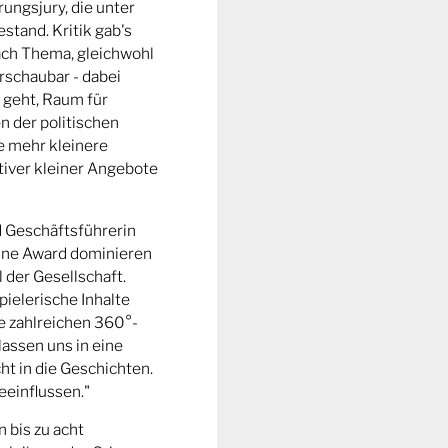
ungsjury, die unter
stand. Kritik gab's
fach Thema, gleichwohl
rschaubar - dabei
 geht, Raum für
n der politischen
e mehr kleinere
tiver kleiner Angebote
d Geschäftsführerin
ine Award dominieren
l der Gesellschaft.
pielerische Inhalte
ie zahlreichen 360°-
lassen uns in eine
t in die Geschichten.
eeinflussen."
n bis zu acht