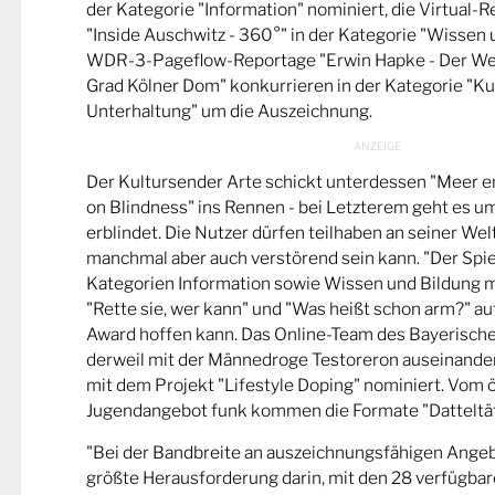
der Kategorie "Information" nominiert, die Virtual-
"Inside Auschwitz - 360°" in der Kategorie "Wissen 
WDR-3-Pageflow-Reportage "Erwin Hapke - Der Wel
Grad Kölner Dom" konkurrieren in der Kategorie "Ku
Unterhaltung" um die Auszeichnung.
Der Kultursender Arte schickt unterdessen "Meer 
on Blindness" ins Rennen - bei Letzterem geht es u
erblindet. Die Nutzer dürfen teilhaben an seiner Wel
manchmal aber auch verstörend sein kann. "Der Spie
Kategorien Information sowie Wissen und Bildung m
"Rette sie, wer kann" und "Was heißt schon arm?" a
Award hoffen kann. Das Online-Team des Bayerische
derweil mit der Männedroge Testoreron auseinande
mit dem Projekt "Lifestyle Doping" nominiert. Vom ö
Jugendangebot funk kommen die Formate "Datteltät
"Bei der Bandbreite an auszeichnungsfähigen Ange
größte Herausforderung darin, mit den 28 verfügbare