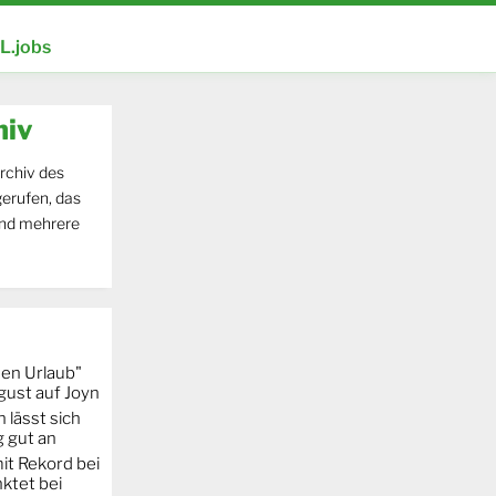
.jobs
hiv
rchiv des
erufen, das
und mehrere
hen Urlaub"
gust auf Joyn
 lässt sich
g gut an
it Rekord bei
ktet bei