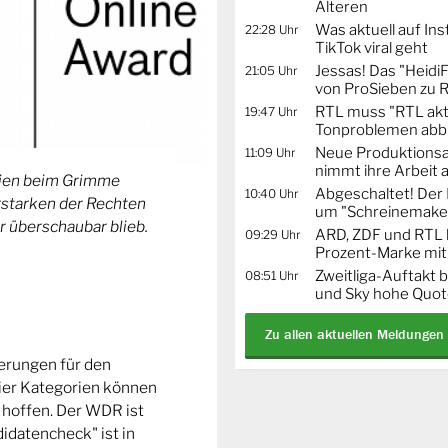
Älteren
Was aktuell auf In
22:28 Uhr
TikTok viral geht
Jessas! Das "Heidi
21:05 Uhr
von ProSieben zu 
RTL muss "RTL akt
19:47 Uhr
Tonproblemen abb
Neue Produktionsa
11:09 Uhr
nimmt ihre Arbeit 
orien beim Grimme
Abgeschaltet! De
10:40 Uhr
Erstarken der Rechten
um "Schreinemaker
r überschaubar blieb.
ARD, ZDF und RTL 
09:29 Uhr
Prozent-Marke mit
Zweitliga-Auftakt b
08:51 Uhr
und Sky hohe Quo
Zu allen aktuellen Meldungen
ierungen für den
ier Kategorien können
 hoffen. Der WDR ist
idatencheck" ist in