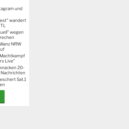
stagram und
Fest" wandert
RTL
uell" wegen
rechen
llianz NRW
auf
r Machtkampf
s Live"
knacken 20-
 Nachrichten
eschert Sat.1
ten