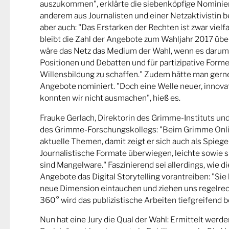
auszukommen", erklärte die siebenköpfige Nominier
anderem aus Journalisten und einer Netzaktivistin be
aber auch: "Das Erstarken der Rechten ist zwar viel
bleibt die Zahl der Angebote zum Wahljahr 2017 übe
wäre das Netz das Medium der Wahl, wenn es darum
Positionen und Debatten und für partizipative Forme
Willensbildung zu schaffen." Zudem hätte man gern
Angebote nominiert. "Doch eine Welle neuer, innova
konnten wir nicht ausmachen", hieß es.
Frauke Gerlach, Direktorin des Grimme-Instituts un
des Grimme-Forschungskollegs: "Beim Grimme Onl
aktuelle Themen, damit zeigt er sich auch als Spiege
Journalistische Formate überwiegen, leichte sowie s
sind Mangelware." Faszinierend sei allerdings, wie d
Angebote das Digital Storytelling vorantreiben: "Sie 
neue Dimension eintauchen und ziehen uns regelrech
360° wird das publizistische Arbeiten tiefgreifend b
Nun hat eine Jury die Qual der Wahl: Ermittelt werde