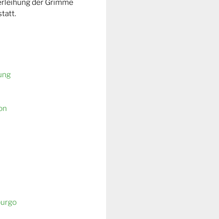
Verleihung der Grimme
tatt.
ung
on
burgo