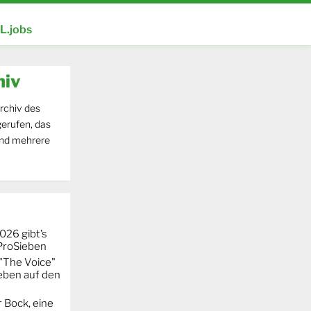
.jobs
hiv
rchiv des
erufen, das
und mehrere
026 gibt’s
 ProSieben
"The Voice"
eben auf den
 Bock, eine