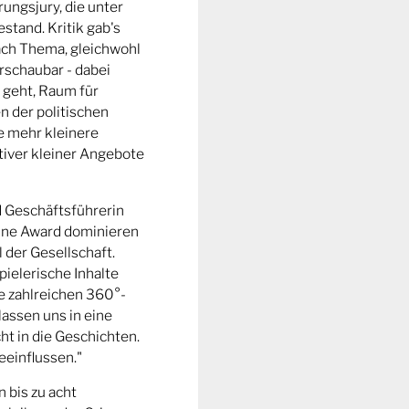
ungsjury, die unter
stand. Kritik gab's
fach Thema, gleichwohl
rschaubar - dabei
 geht, Raum für
n der politischen
e mehr kleinere
tiver kleiner Angebote
d Geschäftsführerin
ine Award dominieren
l der Gesellschaft.
pielerische Inhalte
ie zahlreichen 360°-
lassen uns in eine
t in die Geschichten.
eeinflussen."
n bis zu acht