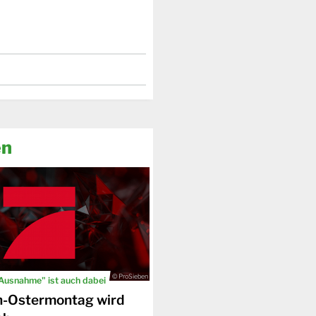
en
© ProSieben
 Ausnahme" ist auch dabei
n-Ostermontag wird