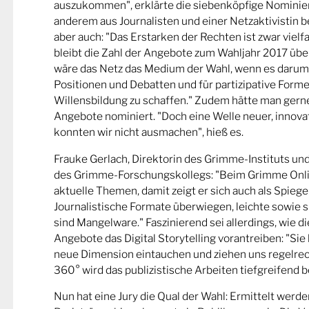
auszukommen", erklärte die siebenköpfige Nominier
anderem aus Journalisten und einer Netzaktivistin be
aber auch: "Das Erstarken der Rechten ist zwar viel
bleibt die Zahl der Angebote zum Wahljahr 2017 übe
wäre das Netz das Medium der Wahl, wenn es darum
Positionen und Debatten und für partizipative Forme
Willensbildung zu schaffen." Zudem hätte man gern
Angebote nominiert. "Doch eine Welle neuer, innova
konnten wir nicht ausmachen", hieß es.
Frauke Gerlach, Direktorin des Grimme-Instituts un
des Grimme-Forschungskollegs: "Beim Grimme Onl
aktuelle Themen, damit zeigt er sich auch als Spiege
Journalistische Formate überwiegen, leichte sowie s
sind Mangelware." Faszinierend sei allerdings, wie d
Angebote das Digital Storytelling vorantreiben: "Sie 
neue Dimension eintauchen und ziehen uns regelrech
360° wird das publizistische Arbeiten tiefgreifend b
Nun hat eine Jury die Qual der Wahl: Ermittelt werde