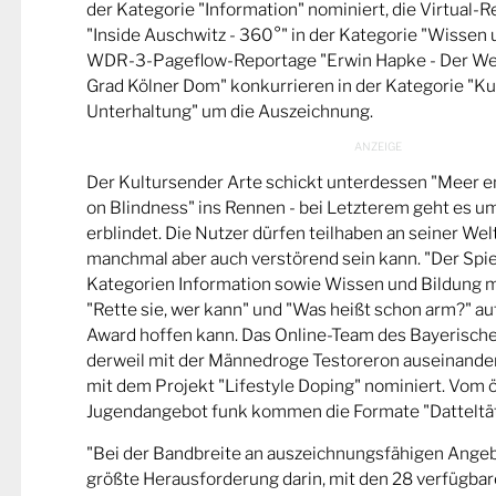
der Kategorie "Information" nominiert, die Virtual-
"Inside Auschwitz - 360°" in der Kategorie "Wissen 
WDR-3-Pageflow-Reportage "Erwin Hapke - Der Wel
Grad Kölner Dom" konkurrieren in der Kategorie "Ku
Unterhaltung" um die Auszeichnung.
Der Kultursender Arte schickt unterdessen "Meer 
on Blindness" ins Rennen - bei Letzterem geht es u
erblindet. Die Nutzer dürfen teilhaben an seiner Wel
manchmal aber auch verstörend sein kann. "Der Spie
Kategorien Information sowie Wissen und Bildung m
"Rette sie, wer kann" und "Was heißt schon arm?" a
Award hoffen kann. Das Online-Team des Bayerische
derweil mit der Männedroge Testoreron auseinande
mit dem Projekt "Lifestyle Doping" nominiert. Vom ö
Jugendangebot funk kommen die Formate "Datteltät
"Bei der Bandbreite an auszeichnungsfähigen Ange
größte Herausforderung darin, mit den 28 verfügbare