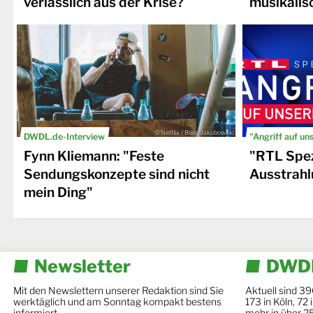
verlässlich aus der Krise?
musikalis
© Netflix / Brian Jakubowski
DWDL.de-Interview
"Angriff auf un
Fynn Kliemann: "Feste
"RTL Spez
Sendungskonzepte sind nicht
Ausstrahl
mein Ding"
Newsletter
DWDL
Mit den Newslettern unserer Redaktion sind Sie
Aktuell sind 39
werktäglich und am Sonntag kompakt bestens
173 in Köln, 72