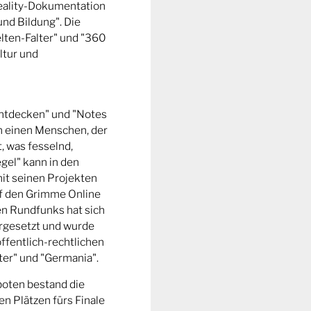
Reality-Dokumentation
und Bildung". Die
ten-Falter" und "360
ltur und
entdecken" und "Notes
m einen Menschen, der
t, was fesselnd,
gel" kann in den
it seinen Projekten
uf den Grimme Online
n Rundfunks hat sich
rgesetzt und wurde
ffentlich-rechtlichen
er" und "Germania".
boten bestand die
n Plätzen fürs Finale