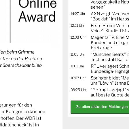
vorgegaukelte Natü
sehen"
AXN zeigt "Accused
14:27 Uhr
"Bookish" im Herbs
Erste Promi-Versi
12:21 Uhr
Voice", Studio TF1
MagentaTV: Eine Mi
12:03 Uhr
Kunden und die gr
Preisfrage
orien beim Grimme
"München Beats" i
11:05 Uhr
Erstarken der Rechten
Techno statt Karto
r überschaubar blieb.
RTL verlagert Schn
11:01 Uhr
Bundesliga-Highlig
Springer bildet "
10:07 Uhr
um "Löwin" Janna 
"Gefragt - gejagt" 
09:25 Uhr
auf beste Quote de
ierungen für den
Zu allen aktuellen Meldungen
ier Kategorien können
 hoffen. Der WDR ist
idatencheck" ist in