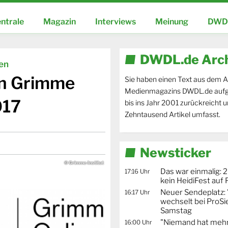
ntrale
Magazin
Interviews
Meinung
DWDL
DWDL.de Arc
ien
en Grimme
Sie haben einen Text aus dem A
Medienmagazins DWDL.de aufg
017
bis ins Jahr 2001 zurückreicht 
Zehntausend Artikel umfasst.
Newsticker
© Grimme-Institut
Das war einmalig: 2
17:16 Uhr
kein HeidiFest auf
Neuer Sendeplatz: 
16:17 Uhr
wechselt bei ProSi
Samstag
"Niemand hat mehr
16:00 Uhr