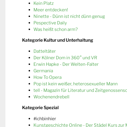
Kein Platz
Meer entdecken!
Ninette - Dünn ist nicht dünn genug
Pespective Daily
Was heißt schon arm?
Kategorie Kultur und Unterhaltung
Datteltäter
Der Kölner Dom in 360° und VR
Erwin Hapke - Der Welten-Falter
Germania
How To Opera
Pop ist kein weißer, heterosexueller Mann
tell - Magazin für Literatur und Zeitgenossens
Wochenendrebell
Kategorie Spezial
#ichbinhier
Kunstgeschichte Online - Der Städel Kurs zur