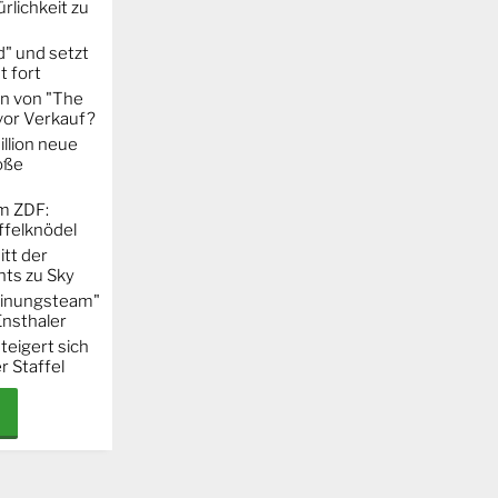
rlichkeit zu
" und setzt
t fort
on von "The
 vor Verkauf?
llion neue
oße
m ZDF:
ffelknödel
itt der
hts zu Sky
Meinungsteam"
Ensthaler
steigert sich
r Staffel