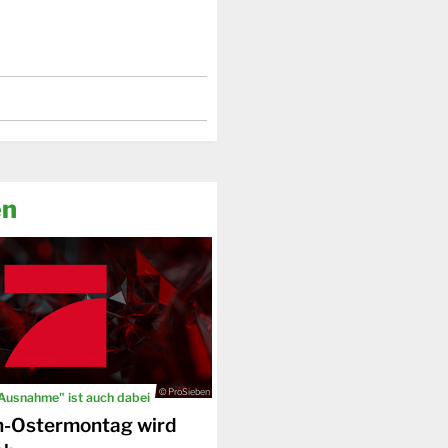
en
© ProSieben
 Ausnahme" ist auch dabei
n-Ostermontag wird