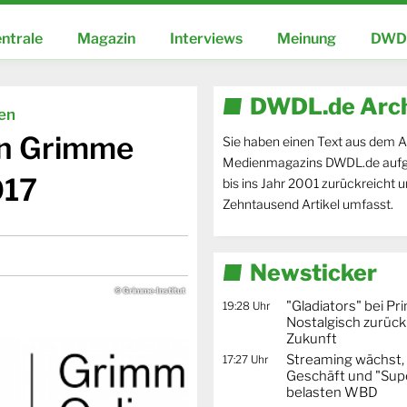
ntrale
Magazin
Interviews
Meinung
DWDL
DWDL.de Arc
ien
en Grimme
Sie haben einen Text aus dem A
Medienmagazins DWDL.de aufg
017
bis ins Jahr 2001 zurückreicht 
Zehntausend Artikel umfasst.
Newsticker
© Grimme-Institut
"Gladiators" bei Pr
19:28 Uhr
Nostalgisch zurück 
Zukunft
Streaming wächst,
17:27 Uhr
Geschäft und "Supe
belasten WBD