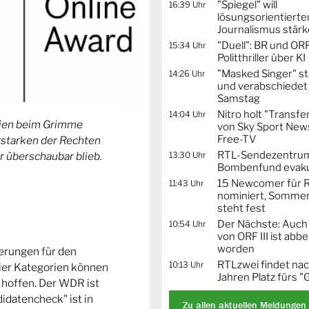
"Spiegel" will
16:39 Uhr
lösungsorientierte
Journalismus stär
"Duell": BR und OR
15:34 Uhr
Politthriller über KI
"Masked Singer" st
14:26 Uhr
und verabschiedet
Samstag
Nitro holt "Transfe
14:04 Uhr
orien beim Grimme
von Sky Sport News
Free-TV
Erstarken der Rechten
RTL-Sendezentru
13:30 Uhr
r überschaubar blieb.
Bombenfund evaku
15 Newcomer für R
11:43 Uhr
nominiert, Sommer
steht fest
Der Nächste: Auch
10:54 Uhr
von ORF III ist abb
worden
ierungen für den
RTLzwei findet nac
10:13 Uhr
ier Kategorien können
Jahren Platz fürs "
 hoffen. Der WDR ist
idatencheck" ist in
Zu allen aktuellen Meldungen