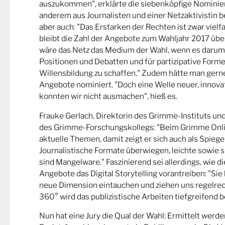
auszukommen", erklärte die siebenköpfige Nominier
anderem aus Journalisten und einer Netzaktivistin be
aber auch: "Das Erstarken der Rechten ist zwar viel
bleibt die Zahl der Angebote zum Wahljahr 2017 übe
wäre das Netz das Medium der Wahl, wenn es darum
Positionen und Debatten und für partizipative Forme
Willensbildung zu schaffen." Zudem hätte man gern
Angebote nominiert. "Doch eine Welle neuer, innova
konnten wir nicht ausmachen", hieß es.
Frauke Gerlach, Direktorin des Grimme-Instituts un
des Grimme-Forschungskollegs: "Beim Grimme Onl
aktuelle Themen, damit zeigt er sich auch als Spiege
Journalistische Formate überwiegen, leichte sowie s
sind Mangelware." Faszinierend sei allerdings, wie d
Angebote das Digital Storytelling vorantreiben: "Sie 
neue Dimension eintauchen und ziehen uns regelrech
360° wird das publizistische Arbeiten tiefgreifend b
Nun hat eine Jury die Qual der Wahl: Ermittelt werde