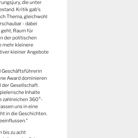
ungsjury, die unter
stand. Kritik gab's
fach Thema, gleichwohl
rschaubar - dabei
 geht, Raum für
n der politischen
e mehr kleinere
tiver kleiner Angebote
d Geschäftsführerin
ine Award dominieren
l der Gesellschaft.
pielerische Inhalte
ie zahlreichen 360°-
lassen uns in eine
t in die Geschichten.
eeinflussen."
n bis zu acht