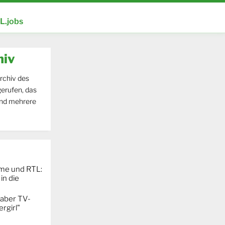
.jobs
hiv
rchiv des
erufen, das
und mehrere
ime und RTL:
in die
 aber TV-
rgirl"