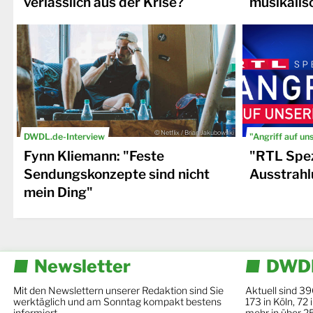
verlässlich aus der Krise?
musikalis
© Netflix / Brian Jakubowski
DWDL.de-Interview
"Angriff auf un
Fynn Kliemann: "Feste
"RTL Spez
Sendungskonzepte sind nicht
Ausstrahl
mein Ding"
Newsletter
DWDL
Mit den Newslettern unserer Redaktion sind Sie
Aktuell sind 39
werktäglich und am Sonntag kompakt bestens
173 in Köln, 72