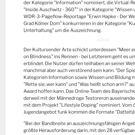
der Kategorie "Information" nominiert, die Virtual-
"Inside Auschwitz - 360°" in der Kategorie "Wissen 
WDR-3-Pageflow-Reportage "Erwin Hapke - Der Wel
Grad Kölner Dom" konkurrieren in der Kategorie "Ku
Unterhaltung" um die Auszeichnung.
Der Kultursender Arte schickt unterdessen "Meer 
on Blindness" ins Rennen - bei Letzterem geht es u
erblindet. Die Nutzer dürfen teilhaben an seiner Wel
manchmal aber auch verstörend sein kann. "Der Spie
Kategorien Information sowie Wissen und Bildung m
"Rette sie, wer kann" und "Was heißt schon arm?" a
Award hoffen kann. Das Online-Team des Bayerische
derweil mit der Männedroge Testoreron auseinande
mit dem Projekt "Lifestyle Doping" nominiert. Vom ö
Jugendangebot funk kommen die Formate "Datteltät
"Bei der Bandbreite an auszeichnungsfähigen Ange
größte Herausforderung darin, mit den 28 verfügbare