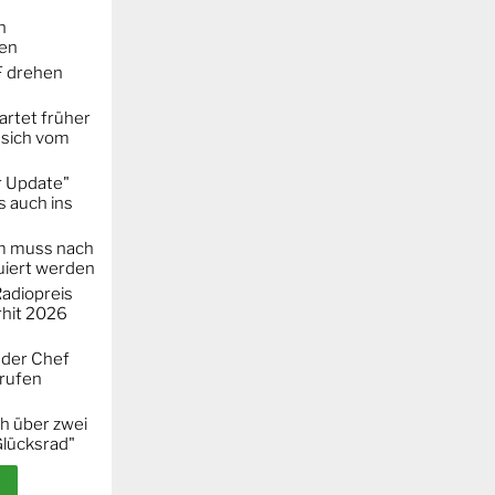
n
ken
F drehen
artet früher
 sich vom
r Update"
 auch ins
m muss nach
iert werden
adiopreis
hit 2026
 der Chef
erufen
h über zwei
Glücksrad"