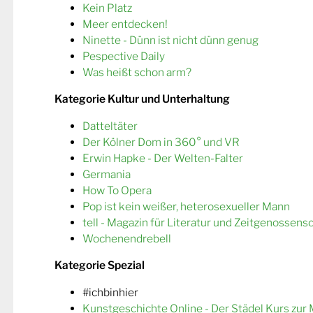
Kein Platz
Meer entdecken!
Ninette - Dünn ist nicht dünn genug
Pespective Daily
Was heißt schon arm?
Kategorie Kultur und Unterhaltung
Datteltäter
Der Kölner Dom in 360° und VR
Erwin Hapke - Der Welten-Falter
Germania
How To Opera
Pop ist kein weißer, heterosexueller Mann
tell - Magazin für Literatur und Zeitgenossens
Wochenendrebell
Kategorie Spezial
#ichbinhier
Kunstgeschichte Online - Der Städel Kurs zur