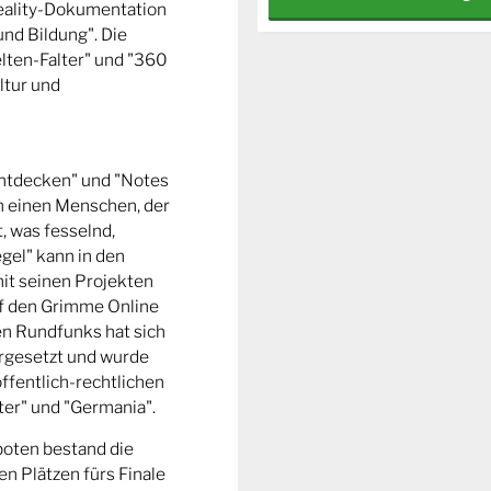
Reality-Dokumentation
und Bildung". Die
ten-Falter" und "360
ltur und
entdecken" und "Notes
m einen Menschen, der
t, was fesselnd,
gel" kann in den
it seinen Projekten
uf den Grimme Online
n Rundfunks hat sich
rgesetzt und wurde
ffentlich-rechtlichen
er" und "Germania".
boten bestand die
n Plätzen fürs Finale