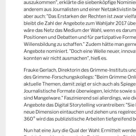
auszukommen", erklärte die siebenköpfige Nominier
anderem aus Journalisten und einer Netzaktivistin be
aber auch: "Das Erstarken der Rechten ist zwar viel
bleibt die Zahl der Angebote zum Wahljahr 2017 übe
wäre das Netz das Medium der Wahl, wenn es darum
Positionen und Debatten und für partizipative Forme
Willensbildung zu schaffen." Zudem hätte man gern
Angebote nominiert. "Doch eine Welle neuer, innova
konnten wir nicht ausmachen", hieß es.
Frauke Gerlach, Direktorin des Grimme-Instituts un
des Grimme-Forschungskollegs: "Beim Grimme Onl
aktuelle Themen, damit zeigt er sich auch als Spiege
Journalistische Formate überwiegen, leichte sowie s
sind Mangelware." Faszinierend sei allerdings, wie d
Angebote das Digital Storytelling vorantreiben: "Sie 
neue Dimension eintauchen und ziehen uns regelrech
360° wird das publizistische Arbeiten tiefgreifend b
Nun hat eine Jury die Qual der Wahl: Ermittelt werde