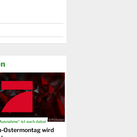
en
© ProSieben
 Ausnahme" ist auch dabei
n-Ostermontag wird