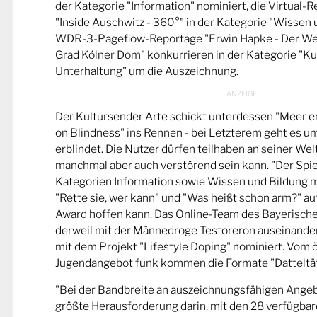
der Kategorie "Information" nominiert, die Virtual-
"Inside Auschwitz - 360°" in der Kategorie "Wissen 
WDR-3-Pageflow-Reportage "Erwin Hapke - Der Wel
Grad Kölner Dom" konkurrieren in der Kategorie "Ku
Unterhaltung" um die Auszeichnung.
Der Kultursender Arte schickt unterdessen "Meer 
on Blindness" ins Rennen - bei Letzterem geht es u
erblindet. Die Nutzer dürfen teilhaben an seiner Wel
manchmal aber auch verstörend sein kann. "Der Spie
Kategorien Information sowie Wissen und Bildung m
"Rette sie, wer kann" und "Was heißt schon arm?" a
Award hoffen kann. Das Online-Team des Bayerische
derweil mit der Männedroge Testoreron auseinande
mit dem Projekt "Lifestyle Doping" nominiert. Vom ö
Jugendangebot funk kommen die Formate "Datteltät
"Bei der Bandbreite an auszeichnungsfähigen Ange
größte Herausforderung darin, mit den 28 verfügbare