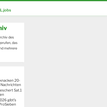
.jobs
hiv
rchiv des
erufen, das
und mehrere
knacken 20-
 Nachrichten
eschert Sat.1
ten
026 gibt’s
 ProSieben