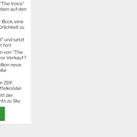
"The Voice"
eben auf den
 Bock, eine
rlichkeit zu
" und setzt
t fort
on von "The
 vor Verkauf?
llion neue
oße
m ZDF:
ffelknödel
itt der
hts zu Sky