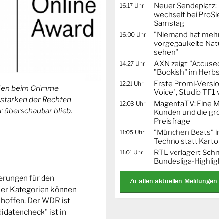
Neuer Sendeplatz: 
16:17 Uhr
wechselt bei ProSi
Samstag
"Niemand hat mehr
16:00 Uhr
vorgegaukelte Natü
sehen"
AXN zeigt "Accused
14:27 Uhr
"Bookish" im Herbs
Erste Promi-Versi
12:21 Uhr
orien beim Grimme
Voice", Studio TF1
Erstarken der Rechten
MagentaTV: Eine Mi
12:03 Uhr
r überschaubar blieb.
Kunden und die gr
Preisfrage
"München Beats" i
11:05 Uhr
Techno statt Karto
RTL verlagert Schn
11:01 Uhr
Bundesliga-Highlig
ierungen für den
Zu allen aktuellen Meldungen
ier Kategorien können
 hoffen. Der WDR ist
idatencheck" ist in