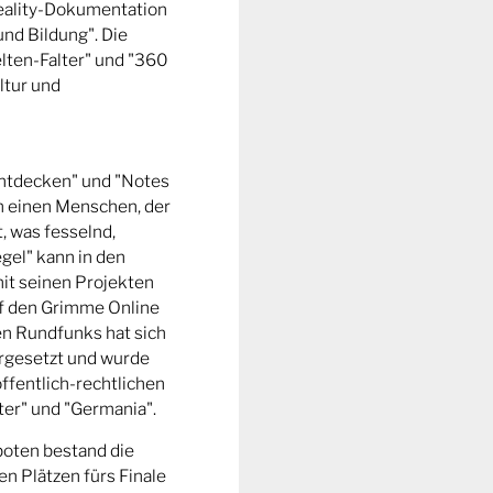
Reality-Dokumentation
und Bildung". Die
ten-Falter" und "360
ltur und
entdecken" und "Notes
m einen Menschen, der
t, was fesselnd,
gel" kann in den
it seinen Projekten
uf den Grimme Online
n Rundfunks hat sich
rgesetzt und wurde
ffentlich-rechtlichen
er" und "Germania".
boten bestand die
n Plätzen fürs Finale