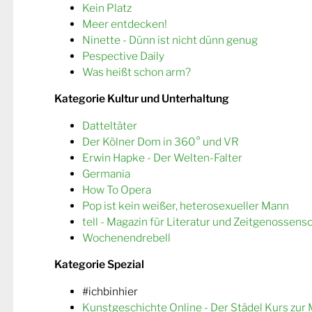
Kein Platz
Meer entdecken!
Ninette - Dünn ist nicht dünn genug
Pespective Daily
Was heißt schon arm?
Kategorie Kultur und Unterhaltung
Datteltäter
Der Kölner Dom in 360° und VR
Erwin Hapke - Der Welten-Falter
Germania
How To Opera
Pop ist kein weißer, heterosexueller Mann
tell - Magazin für Literatur und Zeitgenossens
Wochenendrebell
Kategorie Spezial
#ichbinhier
Kunstgeschichte Online - Der Städel Kurs zur