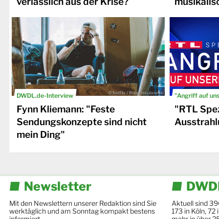
verlässlich aus der Krise?
musikalis
© Netflix / Brian Jakubowski
DWDL.de-Interview
"Angriff auf un
Fynn Kliemann: "Feste
"RTL Spez
Sendungskonzepte sind nicht
Ausstrahl
mein Ding"
Newsletter
DWDL
Mit den Newslettern unserer Redaktion sind Sie
Aktuell sind 39
werktäglich und am Sonntag kompakt bestens
173 in Köln, 72