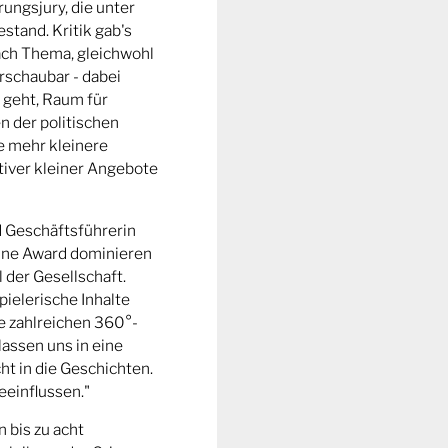
ungsjury, die unter
stand. Kritik gab's
fach Thema, gleichwohl
rschaubar - dabei
 geht, Raum für
n der politischen
e mehr kleinere
tiver kleiner Angebote
d Geschäftsführerin
ine Award dominieren
l der Gesellschaft.
pielerische Inhalte
ie zahlreichen 360°-
lassen uns in eine
t in die Geschichten.
eeinflussen."
n bis zu acht