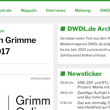
ntrale
Magazin
Interviews
Meinung
DWDL
DWDL.de Arc
ien
en Grimme
Sie haben einen Text aus dem A
Medienmagazins DWDL.de aufg
017
bis ins Jahr 2001 zurückreicht 
Zehntausend Artikel umfasst.
Newsticker
© Grimme-Institut
ARD, ZDF und RTL 
09:29 Uhr
Prozent-Marke mit
Zweitliga-Auftakt b
08:51 Uhr
und Sky hohe Quo
Das war einmalig: 2
17:16 Uhr
kein HeidiFest auf