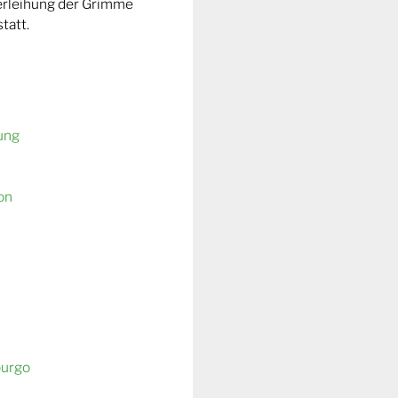
Verleihung der Grimme
tatt.
ung
on
burgo