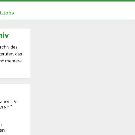
.jobs
hiv
rchiv des
erufen, das
und mehrere
 aber TV-
rgirl"
n
ken