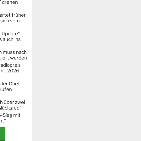
F drehen
artet früher
 sich vom
r Update"
 auch ins
m muss nach
iert werden
adiopreis
hit 2026
 der Chef
erufen
h über zwei
Glücksrad"
-Sieg mit
ht"