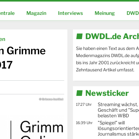
ntrale
Magazin
Interviews
Meinung
DWDL
DWDL.de Arc
ien
en Grimme
Sie haben einen Text aus dem A
Medienmagazins DWDL.de aufg
017
bis ins Jahr 2001 zurückreicht 
Zehntausend Artikel umfasst.
Newsticker
© Grimme-Institut
Streaming wächst,
17:27 Uhr
Geschäft und "Supe
belasten WBD
"Spiegel" will
16:39 Uhr
lösungsorientierte
Journalismus stär