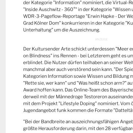
der Kategorie "Information" nominiert, die Virtual-
"Inside Auschwitz - 360°" in der Kategorie "Wissen 
WDR-3-Pageflow-Reportage "Erwin Hapke - Der Wel
Grad Kölner Dom" konkurrieren in der Kategorie "Ku
Unterhaltung" um die Auszeichnung.
Der Kultursender Arte schickt unterdessen "Meer 
on Blindness" ins Rennen - bei Letzterem geht es u
erblindet. Die Nutzer dürfen teilhaben an seiner Wel
manchmal aber auch verstörend sein kann. "Der Spie
Kategorien Information sowie Wissen und Bildung m
"Rette sie, wer kann" und "Was heißt schon arm?" a
Award hoffen kann. Das Online-Team des Bayerische
derweil mit der Männedroge Testoreron auseinande
mit dem Projekt "Lifestyle Doping" nominiert. Vom ö
Jugendangebot funk kommen die Formate "Datteltät
"Bei der Bandbreite an auszeichnungsfähigen Ange
größte Herausforderung darin, mit den 28 verfügbare