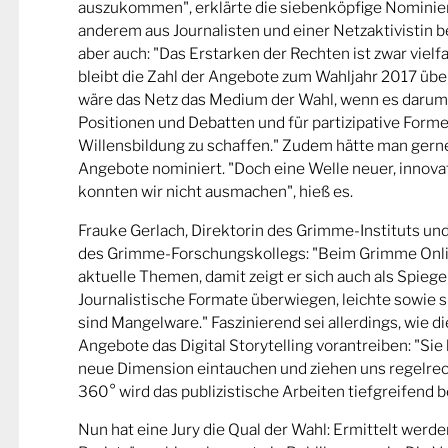
auszukommen", erklärte die siebenköpfige Nominier
anderem aus Journalisten und einer Netzaktivistin be
aber auch: "Das Erstarken der Rechten ist zwar viel
bleibt die Zahl der Angebote zum Wahljahr 2017 übe
wäre das Netz das Medium der Wahl, wenn es darum
Positionen und Debatten und für partizipative Forme
Willensbildung zu schaffen." Zudem hätte man gern
Angebote nominiert. "Doch eine Welle neuer, innova
konnten wir nicht ausmachen", hieß es.
Frauke Gerlach, Direktorin des Grimme-Instituts un
des Grimme-Forschungskollegs: "Beim Grimme Onl
aktuelle Themen, damit zeigt er sich auch als Spiege
Journalistische Formate überwiegen, leichte sowie s
sind Mangelware." Faszinierend sei allerdings, wie d
Angebote das Digital Storytelling vorantreiben: "Sie 
neue Dimension eintauchen und ziehen uns regelrech
360° wird das publizistische Arbeiten tiefgreifend b
Nun hat eine Jury die Qual der Wahl: Ermittelt werde