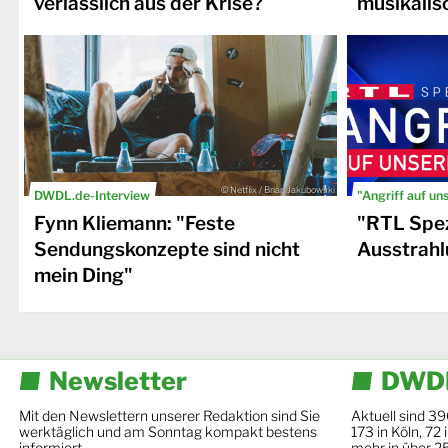
verlässlich aus der Krise?
musikalis
© Netflix / Brian Jakubowski
DWDL.de-Interview
"Angriff auf un
Fynn Kliemann: "Feste
"RTL Spez
Sendungskonzepte sind nicht
Ausstrahl
mein Ding"
Newsletter
DWDL
Mit den Newslettern unserer Redaktion sind Sie
Aktuell sind 39
werktäglich und am Sonntag kompakt bestens
173 in Köln, 72