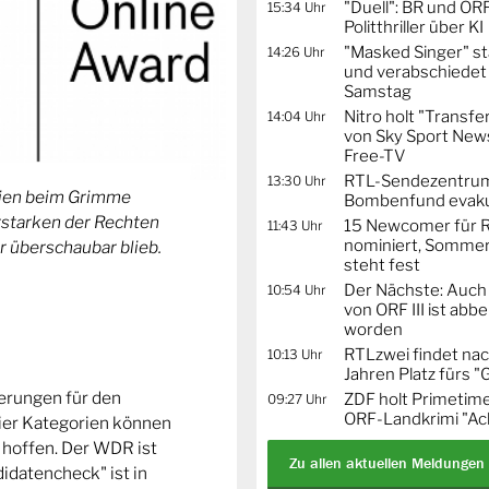
"Duell": BR und OR
15:34 Uhr
Politthriller über KI
"Masked Singer" st
14:26 Uhr
und verabschiedet
Samstag
Nitro holt "Transfe
14:04 Uhr
von Sky Sport News
Free-TV
RTL-Sendezentru
13:30 Uhr
orien beim Grimme
Bombenfund evaku
Erstarken der Rechten
15 Newcomer für R
11:43 Uhr
nominiert, Sommer
r überschaubar blieb.
steht fest
Der Nächste: Auch
10:54 Uhr
von ORF III ist abb
worden
RTLzwei findet nac
10:13 Uhr
Jahren Platz fürs "
ierungen für den
ZDF holt Primetime
09:27 Uhr
ORF-Landkrimi "Ac
ier Kategorien können
 hoffen. Der WDR ist
Zu allen aktuellen Meldungen
idatencheck" ist in