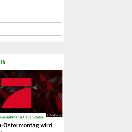
en
© ProSieben
 Ausnahme" ist auch dabei
n-Ostermontag wird