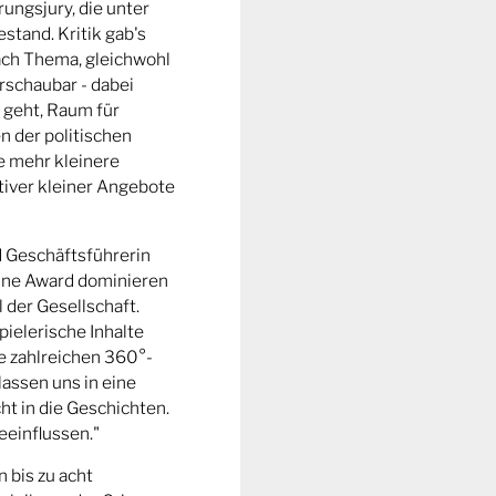
ungsjury, die unter
stand. Kritik gab's
fach Thema, gleichwohl
rschaubar - dabei
 geht, Raum für
n der politischen
e mehr kleinere
tiver kleiner Angebote
d Geschäftsführerin
ine Award dominieren
l der Gesellschaft.
pielerische Inhalte
ie zahlreichen 360°-
lassen uns in eine
t in die Geschichten.
eeinflussen."
n bis zu acht