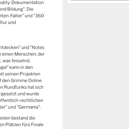
Reality-Dokumentation
und Bildung". Die
ten-Falter" und "360
ltur und
entdecken" und "Notes
m einen Menschen, der
t, was fesselnd,
gel" kann in den
it seinen Projekten
uf den Grimme Online
n Rundfunks hat sich
rgesetzt und wurde
ffentlich-rechtlichen
er" und "Germania".
boten bestand die
n Plätzen fürs Finale