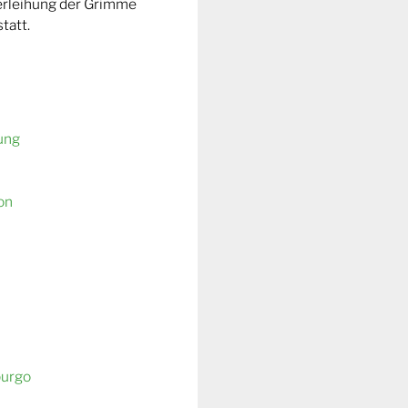
Verleihung der Grimme
tatt.
ung
on
burgo