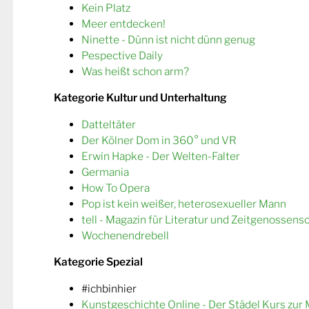
Kein Platz
Meer entdecken!
Ninette - Dünn ist nicht dünn genug
Pespective Daily
Was heißt schon arm?
Kategorie Kultur und Unterhaltung
Datteltäter
Der Kölner Dom in 360° und VR
Erwin Hapke - Der Welten-Falter
Germania
How To Opera
Pop ist kein weißer, heterosexueller Mann
tell - Magazin für Literatur und Zeitgenossens
Wochenendrebell
Kategorie Spezial
#ichbinhier
Kunstgeschichte Online - Der Städel Kurs zur