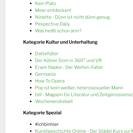
Kein Platz
Meer entdecken!
Ninette - Dünn ist nicht dünn genug
Pespective Daily
Was heißt schon arm?
Kategorie Kultur und Unterhaltung
Datteltäter
Der Kölner Dom in 360° und VR
Erwin Hapke - Der Welten-Falter
Germania
How To Opera
Pop ist kein weißer, heterosexueller Mann
tell - Magazin für Literatur und Zeitgenossens
Wochenendrebell
Kategorie Spezial
#ichbinhier
Kunstgeschichte Online - Der Städel Kurs zur