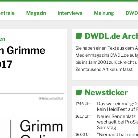
ntrale
Magazin
Interviews
Meinung
DWDL
DWDL.de Arc
ien
en Grimme
Sie haben einen Text aus dem A
Medienmagazins DWDL.de aufg
017
bis ins Jahr 2001 zurückreicht 
Zehntausend Artikel umfasst.
Newsticker
© Grimme-Institut
Das war einmalig: 2
17:16 Uhr
kein HeidiFest auf
Neuer Sendeplatz: 
16:17 Uhr
wechselt bei ProSi
Samstag
"Niemand hat mehr
16:00 Uhr