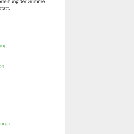
Verleihung der Grimme
tatt.
ung
on
burgo