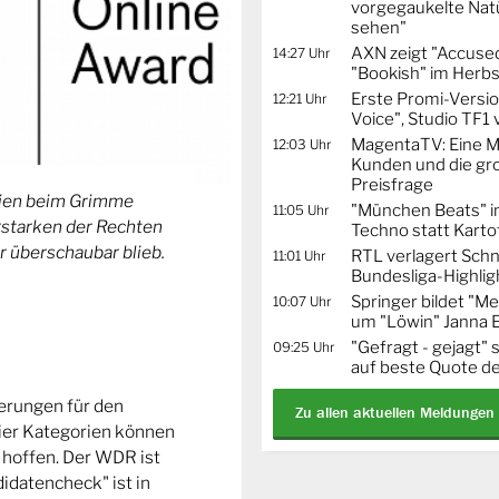
vorgegaukelte Natü
sehen"
AXN zeigt "Accused
14:27 Uhr
"Bookish" im Herbs
Erste Promi-Versi
12:21 Uhr
Voice", Studio TF1
MagentaTV: Eine Mi
12:03 Uhr
Kunden und die gr
Preisfrage
orien beim Grimme
"München Beats" i
11:05 Uhr
Erstarken der Rechten
Techno statt Karto
r überschaubar blieb.
RTL verlagert Schn
11:01 Uhr
Bundesliga-Highlig
Springer bildet "
10:07 Uhr
um "Löwin" Janna 
"Gefragt - gejagt" 
09:25 Uhr
auf beste Quote de
ierungen für den
Zu allen aktuellen Meldungen
ier Kategorien können
 hoffen. Der WDR ist
idatencheck" ist in