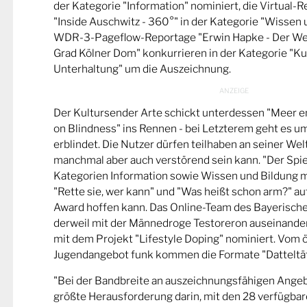
der Kategorie "Information" nominiert, die Virtual-
"Inside Auschwitz - 360°" in der Kategorie "Wissen 
WDR-3-Pageflow-Reportage "Erwin Hapke - Der Wel
Grad Kölner Dom" konkurrieren in der Kategorie "Ku
Unterhaltung" um die Auszeichnung.
Der Kultursender Arte schickt unterdessen "Meer 
on Blindness" ins Rennen - bei Letzterem geht es u
erblindet. Die Nutzer dürfen teilhaben an seiner Wel
manchmal aber auch verstörend sein kann. "Der Spie
Kategorien Information sowie Wissen und Bildung m
"Rette sie, wer kann" und "Was heißt schon arm?" a
Award hoffen kann. Das Online-Team des Bayerische
derweil mit der Männedroge Testoreron auseinande
mit dem Projekt "Lifestyle Doping" nominiert. Vom ö
Jugendangebot funk kommen die Formate "Datteltät
"Bei der Bandbreite an auszeichnungsfähigen Ange
größte Herausforderung darin, mit den 28 verfügbare