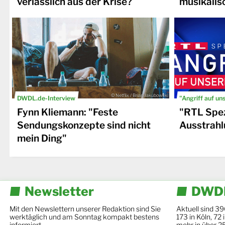
verlässlich aus der Krise?
musikalis
© Netflix / Brian Jakubowski
DWDL.de-Interview
"Angriff auf un
Fynn Kliemann: "Feste
"RTL Spez
Sendungskonzepte sind nicht
Ausstrahl
mein Ding"
Newsletter
DWDL
Mit den Newslettern unserer Redaktion sind Sie
Aktuell sind 39
werktäglich und am Sonntag kompakt bestens
173 in Köln, 72