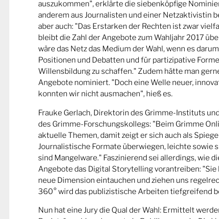
auszukommen", erklärte die siebenköpfige Nominier
anderem aus Journalisten und einer Netzaktivistin be
aber auch: "Das Erstarken der Rechten ist zwar viel
bleibt die Zahl der Angebote zum Wahljahr 2017 übe
wäre das Netz das Medium der Wahl, wenn es darum
Positionen und Debatten und für partizipative Forme
Willensbildung zu schaffen." Zudem hätte man gern
Angebote nominiert. "Doch eine Welle neuer, innova
konnten wir nicht ausmachen", hieß es.
Frauke Gerlach, Direktorin des Grimme-Instituts un
des Grimme-Forschungskollegs: "Beim Grimme Onl
aktuelle Themen, damit zeigt er sich auch als Spiege
Journalistische Formate überwiegen, leichte sowie s
sind Mangelware." Faszinierend sei allerdings, wie d
Angebote das Digital Storytelling vorantreiben: "Sie 
neue Dimension eintauchen und ziehen uns regelrech
360° wird das publizistische Arbeiten tiefgreifend b
Nun hat eine Jury die Qual der Wahl: Ermittelt werde