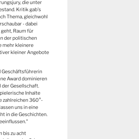
ungsjury, die unter
stand. Kritik gab's
fach Thema, gleichwohl
rschaubar - dabei
 geht, Raum für
n der politischen
e mehr kleinere
tiver kleiner Angebote
d Geschäftsführerin
ine Award dominieren
l der Gesellschaft.
pielerische Inhalte
ie zahlreichen 360°-
lassen uns in eine
t in die Geschichten.
eeinflussen."
n bis zu acht