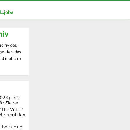
.jobs
hiv
rchiv des
erufen, das
und mehrere
026 gibt’s
 ProSieben
"The Voice"
eben auf den
 Bock, eine