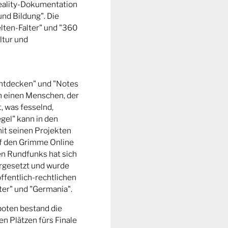
Reality-Dokumentation
und Bildung". Die
ten-Falter" und "360
ltur und
entdecken" und "Notes
m einen Menschen, der
t, was fesselnd,
gel" kann in den
it seinen Projekten
uf den Grimme Online
n Rundfunks hat sich
rgesetzt und wurde
ffentlich-rechtlichen
er" und "Germania".
boten bestand die
n Plätzen fürs Finale