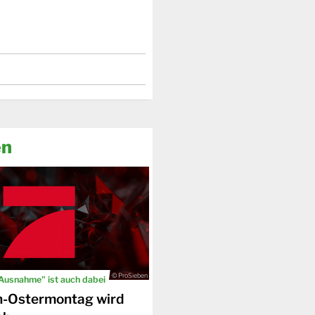
en
© ProSieben
 Ausnahme" ist auch dabei
n-Ostermontag wird