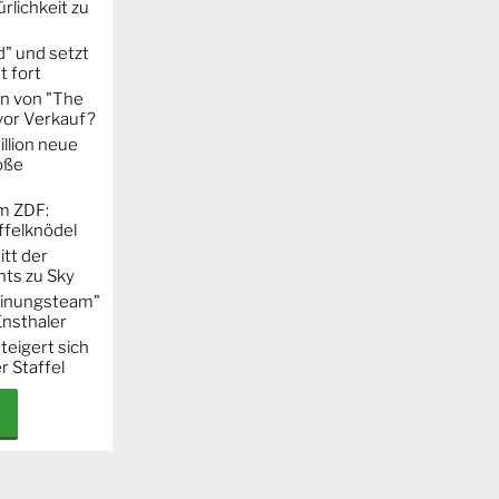
rlichkeit zu
" und setzt
t fort
on von "The
 vor Verkauf?
llion neue
oße
m ZDF:
ffelknödel
itt der
hts zu Sky
Meinungsteam"
Ensthaler
steigert sich
r Staffel