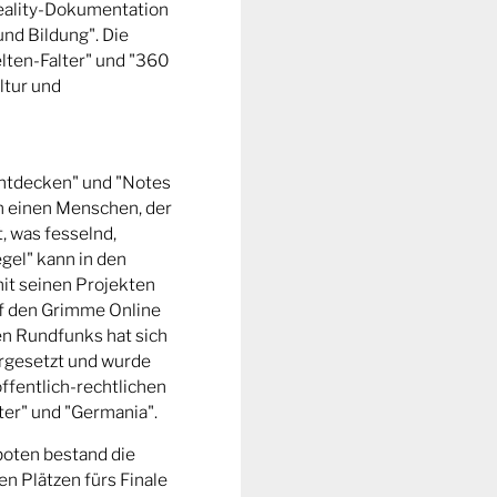
Reality-Dokumentation
und Bildung". Die
ten-Falter" und "360
ltur und
entdecken" und "Notes
m einen Menschen, der
t, was fesselnd,
gel" kann in den
it seinen Projekten
uf den Grimme Online
n Rundfunks hat sich
rgesetzt und wurde
ffentlich-rechtlichen
er" und "Germania".
boten bestand die
n Plätzen fürs Finale