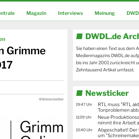
ntrale
Magazin
Interviews
Meinung
DWDL
DWDL.de Arc
ien
en Grimme
Sie haben einen Text aus dem A
Medienmagazins DWDL.de aufg
017
bis ins Jahr 2001 zurückreicht 
Zehntausend Artikel umfasst.
Newsticker
© Grimme-Institut
RTL muss "RTL akt
19:47 Uhr
Tonproblemen abb
Neue Produktionsa
11:09 Uhr
nimmt ihre Arbeit 
Abgeschaltet! De
10:40 Uhr
um "Schreinemaker