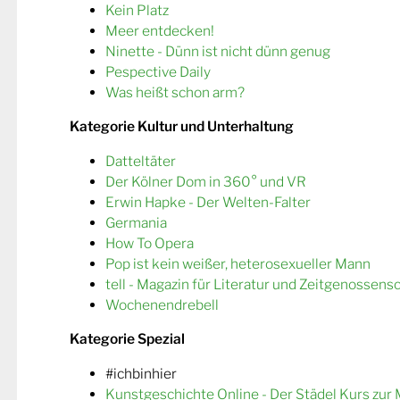
Kein Platz
Meer entdecken!
Ninette - Dünn ist nicht dünn genug
Pespective Daily
Was heißt schon arm?
Kategorie Kultur und Unterhaltung
Datteltäter
Der Kölner Dom in 360° und VR
Erwin Hapke - Der Welten-Falter
Germania
How To Opera
Pop ist kein weißer, heterosexueller Mann
tell - Magazin für Literatur und Zeitgenossens
Wochenendrebell
Kategorie Spezial
#ichbinhier
Kunstgeschichte Online - Der Städel Kurs zur