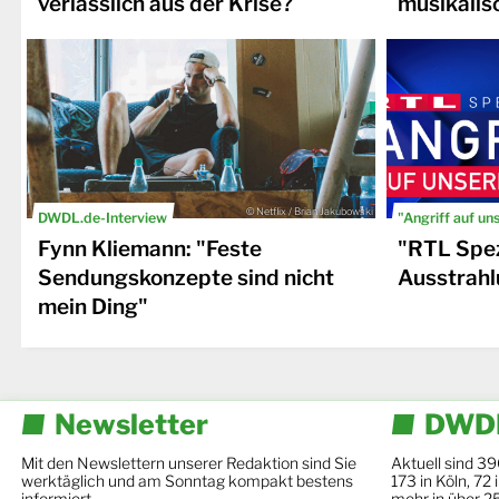
verlässlich aus der Krise?
musikalis
© Netflix / Brian Jakubowski
DWDL.de-Interview
"Angriff auf un
Fynn Kliemann: "Feste
"RTL Spez
Sendungskonzepte sind nicht
Ausstrahl
mein Ding"
Newsletter
DWDL
Mit den Newslettern unserer Redaktion sind Sie
Aktuell sind 39
werktäglich und am Sonntag kompakt bestens
173 in Köln, 72