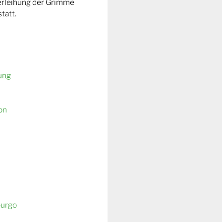
Verleihung der Grimme
tatt.
ung
on
burgo