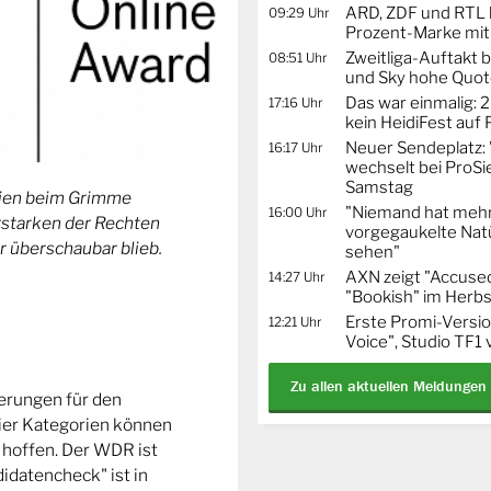
ARD, ZDF und RTL 
09:29 Uhr
Prozent-Marke mit
Zweitliga-Auftakt b
08:51 Uhr
und Sky hohe Quo
Das war einmalig: 2
17:16 Uhr
kein HeidiFest auf
Neuer Sendeplatz: 
16:17 Uhr
wechselt bei ProSi
Samstag
orien beim Grimme
"Niemand hat mehr
16:00 Uhr
Erstarken der Rechten
vorgegaukelte Natü
r überschaubar blieb.
sehen"
AXN zeigt "Accused
14:27 Uhr
"Bookish" im Herbs
Erste Promi-Versi
12:21 Uhr
Voice", Studio TF1
Zu allen aktuellen Meldungen
ierungen für den
ier Kategorien können
 hoffen. Der WDR ist
idatencheck" ist in