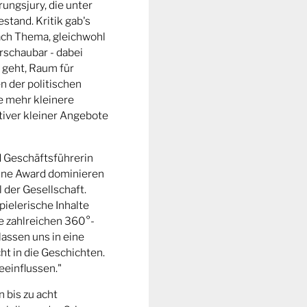
ungsjury, die unter
stand. Kritik gab's
fach Thema, gleichwohl
rschaubar - dabei
 geht, Raum für
n der politischen
e mehr kleinere
tiver kleiner Angebote
d Geschäftsführerin
ine Award dominieren
l der Gesellschaft.
pielerische Inhalte
ie zahlreichen 360°-
lassen uns in eine
t in die Geschichten.
eeinflussen."
n bis zu acht