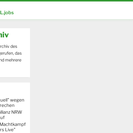
.jobs
hiv
rchiv des
erufen, das
und mehrere
uell" wegen
rechen
llianz NRW
auf
r Machtkampf
s Live"