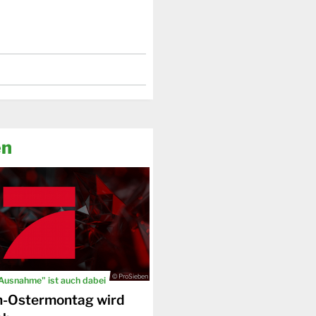
en
© ProSieben
 Ausnahme" ist auch dabei
n-Ostermontag wird