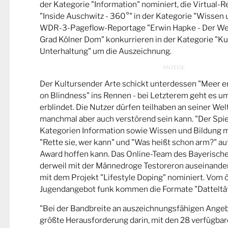
der Kategorie "Information" nominiert, die Virtual-
"Inside Auschwitz - 360°" in der Kategorie "Wissen 
WDR-3-Pageflow-Reportage "Erwin Hapke - Der Wel
Grad Kölner Dom" konkurrieren in der Kategorie "Ku
Unterhaltung" um die Auszeichnung.
Der Kultursender Arte schickt unterdessen "Meer 
on Blindness" ins Rennen - bei Letzterem geht es u
erblindet. Die Nutzer dürfen teilhaben an seiner Wel
manchmal aber auch verstörend sein kann. "Der Spie
Kategorien Information sowie Wissen und Bildung m
"Rette sie, wer kann" und "Was heißt schon arm?" a
Award hoffen kann. Das Online-Team des Bayerische
derweil mit der Männedroge Testoreron auseinande
mit dem Projekt "Lifestyle Doping" nominiert. Vom ö
Jugendangebot funk kommen die Formate "Datteltät
"Bei der Bandbreite an auszeichnungsfähigen Ange
größte Herausforderung darin, mit den 28 verfügbare