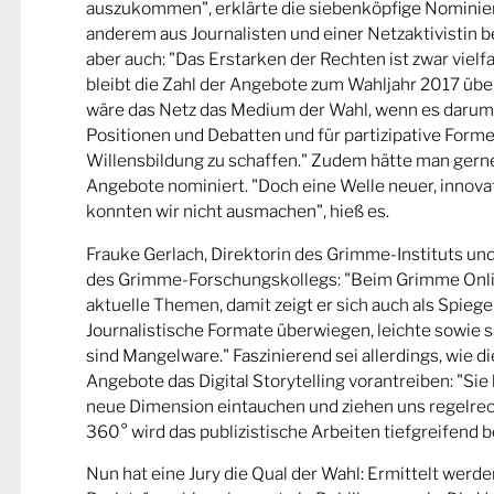
auszukommen", erklärte die siebenköpfige Nominier
anderem aus Journalisten und einer Netzaktivistin be
aber auch: "Das Erstarken der Rechten ist zwar viel
bleibt die Zahl der Angebote zum Wahljahr 2017 übe
wäre das Netz das Medium der Wahl, wenn es darum
Positionen und Debatten und für partizipative Forme
Willensbildung zu schaffen." Zudem hätte man gern
Angebote nominiert. "Doch eine Welle neuer, innova
konnten wir nicht ausmachen", hieß es.
Frauke Gerlach, Direktorin des Grimme-Instituts un
des Grimme-Forschungskollegs: "Beim Grimme Onl
aktuelle Themen, damit zeigt er sich auch als Spiege
Journalistische Formate überwiegen, leichte sowie s
sind Mangelware." Faszinierend sei allerdings, wie d
Angebote das Digital Storytelling vorantreiben: "Sie 
neue Dimension eintauchen und ziehen uns regelrech
360° wird das publizistische Arbeiten tiefgreifend b
Nun hat eine Jury die Qual der Wahl: Ermittelt werde