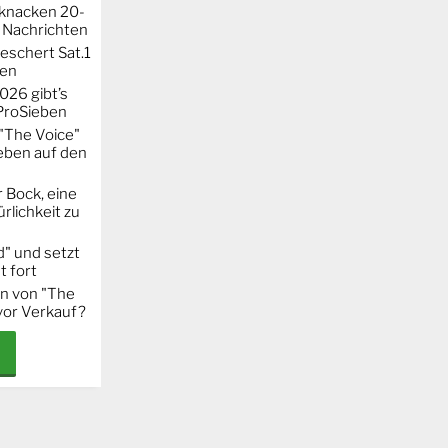
knacken 20-
 Nachrichten
eschert Sat.1
ten
026 gibt’s
 ProSieben
"The Voice"
eben auf den
 Bock, eine
rlichkeit zu
" und setzt
t fort
on von "The
 vor Verkauf?